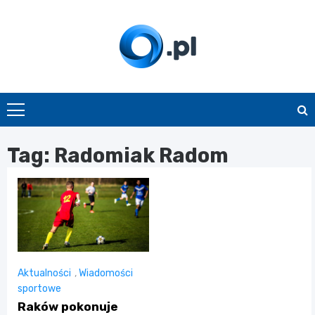
Skip
to
content
O.pl
Tag:
Radomiak Radom
Aktualności
,
Wiadomości
sportowe
Raków pokonuje