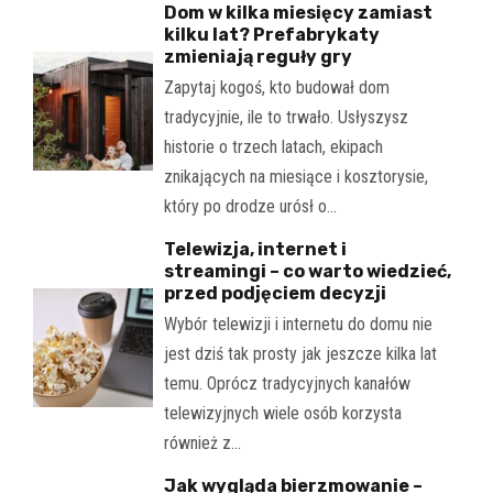
Dom w kilka miesięcy zamiast
kilku lat? Prefabrykaty
zmieniają reguły gry
Zapytaj kogoś, kto budował dom
tradycyjnie, ile to trwało. Usłyszysz
historie o trzech latach, ekipach
znikających na miesiące i kosztorysie,
który po drodze urósł o…
Telewizja, internet i
streamingi – co warto wiedzieć,
przed podjęciem decyzji
Wybór telewizji i internetu do domu nie
jest dziś tak prosty jak jeszcze kilka lat
temu. Oprócz tradycyjnych kanałów
telewizyjnych wiele osób korzysta
również z…
Jak wygląda bierzmowanie –