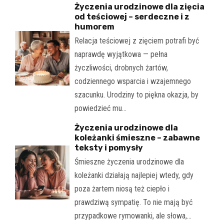
Życzenia urodzinowe dla zięcia
od teściowej – serdeczne i z
humorem
Relacja teściowej z zięciem potrafi być
naprawdę wyjątkowa — pełna
życzliwości, drobnych żartów,
codziennego wsparcia i wzajemnego
szacunku. Urodziny to piękna okazja, by
powiedzieć mu…
Życzenia urodzinowe dla
koleżanki śmieszne – zabawne
teksty i pomysły
Śmieszne życzenia urodzinowe dla
koleżanki działają najlepiej wtedy, gdy
poza żartem niosą też ciepło i
prawdziwą sympatię. To nie mają być
przypadkowe rymowanki, ale słowa,…