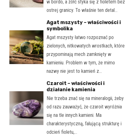
w bordo, a żółć styka się z fioletem bez
ostrej granicy. To właśnie ten detal…
Agat mszysty – właściwości i
symbolika
Agat mszysty łatwo rozpoznać po
zielonych, nitkowatych wrostkach, które
przypominają mech zamknięty w
kamieniu. Problem w tym, że mimo
nazwy nie jest to kamień z…
Czaroit – właściwości i
działanie kamienia
Nie trzeba znać się na mineralogii, żeby
od razu zauważyć, że czaroit wyróżnia
się na tle innych kamieni. Ma
charakterystyczną, falującą strukturę i
odcień fioletu,…