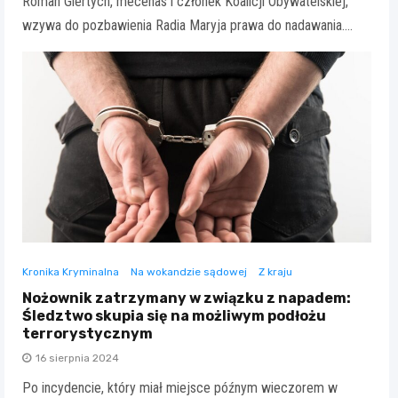
Roman Giertych, mecenas i członek Koalicji Obywatelskiej,
wzywa do pozbawienia Radia Maryja prawa do nadawania.…
Kronika Kryminalna
Na wokandzie sądowej
Z kraju
Nożownik zatrzymany w związku z napadem:
Śledztwo skupia się na możliwym podłożu
terrorystycznym
16 sierpnia 2024
Po incydencie, który miał miejsce późnym wieczorem w