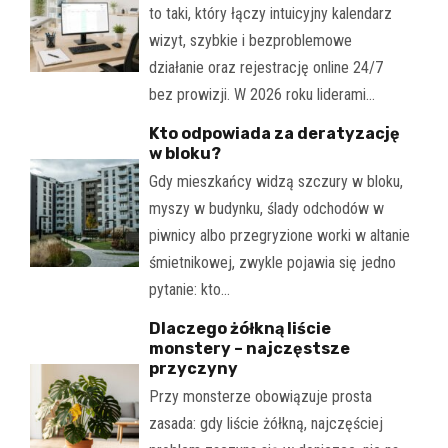
to taki, który łączy intuicyjny kalendarz
wizyt, szybkie i bezproblemowe
działanie oraz rejestrację online 24/7
bez prowizji. W 2026 roku liderami…
Kto odpowiada za deratyzację
w bloku?
Gdy mieszkańcy widzą szczury w bloku,
myszy w budynku, ślady odchodów w
piwnicy albo przegryzione worki w altanie
śmietnikowej, zwykle pojawia się jedno
pytanie: kto…
Dlaczego żółkną liście
monstery – najczęstsze
przyczyny
Przy monsterze obowiązuje prosta
zasada: gdy liście żółkną, najczęściej