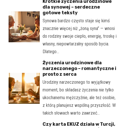
Krótkie życzenia urodzinowe
dla synowej – serdeczne
gotowe teksty
Synowa bardzo często staje się kimś
znacznie więcej niż „żoną syna” — wnosi
do rodziny swoje ciepło, energię, troskę i
własny, niepowtarzalny sposób bycia.
Dlatego…
Życzenia urodzinowe dla
narzeczonego – romantyczne i
prosto z serca
Urodziny narzeczonego to wyjątkowy
moment, bo składasz życzenia nie tylko
ukochanemu mężczyźnie, ale też osobie,
z którą planujesz wspólną przyszłość. W
takich słowach warto zawrzeć…
Czy karta EKUZ działa w Turcji,