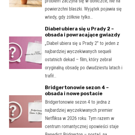
problem zaczyna się w doniczce, nie na
powierzchni blaszki. Wyjątek pojawia się
wtedy, gdy żółknie tylko…
Diabeł ubiera się u Prady 2 –
obsada i powracające gwiazdy
„Diabeł ubiera się u Prady 2" to jeden z
najbardziej wyczekiwanych sequeli
ostatnich dekad – film, który zebrał
oryginalną obsadę po dwudziestu latach i
trafił…
Bridgertonowie sezon 4 –
obsada i nowe postacie
Bridgertonowie sezon 4 to jedna z
najbardziej wyczekiwanych premier
Netfliksa w 2026 roku. Tym razem w
centrum romantycznej opowieści staje
Benedict Bridgerton – postać, na…