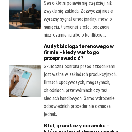
Sen o kłótni pojawia się częściej, niż
zwykle się zakłada. Zazwyczaj niesie
wyraźny sygnał emocjonalny: mówi o
napięciu, tłumionej złości, poczuciu
niezrozumienia albo o konflikcie,…
Audyt biologa terenowego w
firmie – kiedy warto go
przeprowadzić?
Skuteczna ochrona przed szkodnikami
jest ważna w zakładach produkcyjnych,
firmach spożywczych, magazynach,
chłodniach, przetwórniach czy też
sieciach handlowych. Samo wdrożenie
odpowiednich procedur nie oznacza
jednak,…
Stal, granit czy ceramika –
który materiał zlewozmywaka