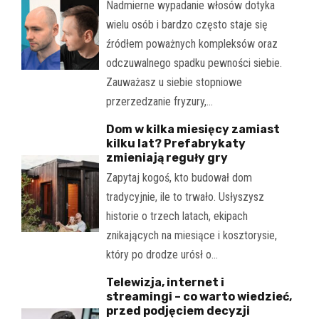
Nadmierne wypadanie włosów dotyka
wielu osób i bardzo często staje się
źródłem poważnych kompleksów oraz
odczuwalnego spadku pewności siebie.
Zauważasz u siebie stopniowe
przerzedzanie fryzury,…
Dom w kilka miesięcy zamiast
kilku lat? Prefabrykaty
zmieniają reguły gry
Zapytaj kogoś, kto budował dom
tradycyjnie, ile to trwało. Usłyszysz
historie o trzech latach, ekipach
znikających na miesiące i kosztorysie,
który po drodze urósł o…
Telewizja, internet i
streamingi – co warto wiedzieć,
przed podjęciem decyzji