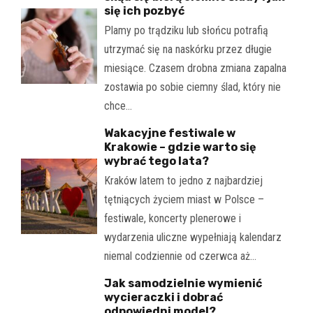
się ich pozbyć
Plamy po trądziku lub słońcu potrafią
utrzymać się na naskórku przez długie
miesiące. Czasem drobna zmiana zapalna
zostawia po sobie ciemny ślad, który nie
chce…
Wakacyjne festiwale w
Krakowie – gdzie warto się
wybrać tego lata?
Kraków latem to jedno z najbardziej
tętniących życiem miast w Polsce –
festiwale, koncerty plenerowe i
wydarzenia uliczne wypełniają kalendarz
niemal codziennie od czerwca aż…
Jak samodzielnie wymienić
wycieraczki i dobrać
odpowiedni model?