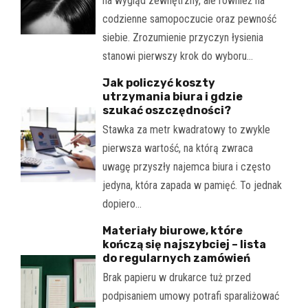
na wygląd zewnętrzny, ale również na
codzienne samopoczucie oraz pewność
siebie. Zrozumienie przyczyn łysienia
stanowi pierwszy krok do wyboru…
Jak policzyć koszty
utrzymania biura i gdzie
szukać oszczędności?
Stawka za metr kwadratowy to zwykle
pierwsza wartość, na którą zwraca
uwagę przyszły najemca biura i często
jedyna, która zapada w pamięć. To jednak
dopiero…
Materiały biurowe, które
kończą się najszybciej – lista
do regularnych zamówień
Brak papieru w drukarce tuż przed
podpisaniem umowy potrafi sparaliżować