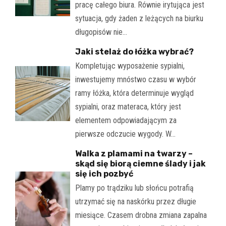
pracę całego biura. Równie irytująca jest
sytuacja, gdy żaden z leżących na biurku
długopisów nie…
Jaki stelaż do łóżka wybrać?
Kompletując wyposażenie sypialni,
inwestujemy mnóstwo czasu w wybór
ramy łóżka, która determinuje wygląd
sypialni, oraz materaca, który jest
elementem odpowiadającym za
pierwsze odczucie wygody. W…
Walka z plamami na twarzy –
skąd się biorą ciemne ślady i jak
się ich pozbyć
Plamy po trądziku lub słońcu potrafią
utrzymać się na naskórku przez długie
miesiące. Czasem drobna zmiana zapalna