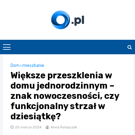
Skip
to
content
O.pl
Dom i mieszkanie
Większe przeszklenia w
domu jednorodzinnym –
znak nowoczesności, czy
funkcjonalny strzał w
dziesiątkę?
25 marca 2024
Anna Ratajczak