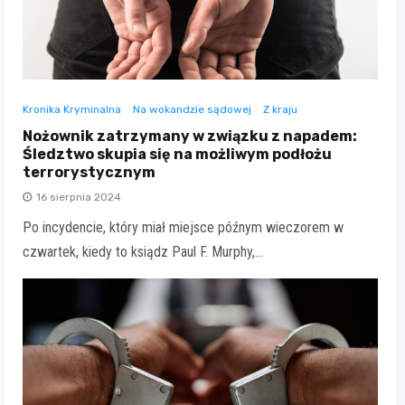
Kronika Kryminalna
Na wokandzie sądowej
Z kraju
Nożownik zatrzymany w związku z napadem:
Śledztwo skupia się na możliwym podłożu
terrorystycznym
16 sierpnia 2024
Po incydencie, który miał miejsce późnym wieczorem w
czwartek, kiedy to ksiądz Paul F. Murphy,…