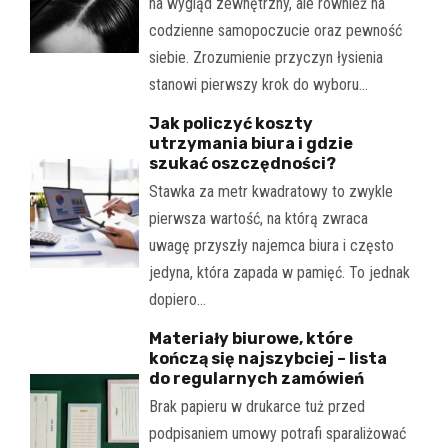
na wygląd zewnętrzny, ale również na
codzienne samopoczucie oraz pewność
siebie. Zrozumienie przyczyn łysienia
stanowi pierwszy krok do wyboru…
Jak policzyć koszty
utrzymania biura i gdzie
szukać oszczędności?
Stawka za metr kwadratowy to zwykle
pierwsza wartość, na którą zwraca
uwagę przyszły najemca biura i często
jedyna, która zapada w pamięć. To jednak
dopiero…
Materiały biurowe, które
kończą się najszybciej – lista
do regularnych zamówień
Brak papieru w drukarce tuż przed
podpisaniem umowy potrafi sparaliżować