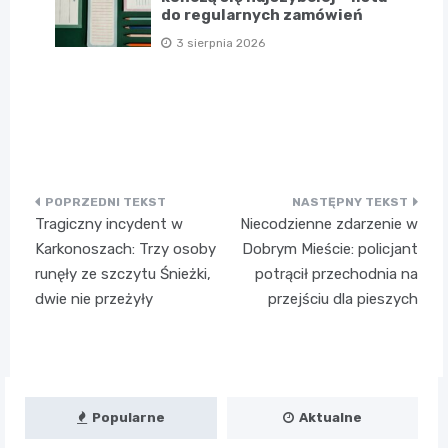
do regularnych zamówień
3 sierpnia 2026
Nawigacja
Tragiczny incydent w
Niecodzienne zdarzenie w
wpisu
Karkonoszach: Trzy osoby
Dobrym Mieście: policjant
runęły ze szczytu Śnieżki,
potrącił przechodnia na
dwie nie przeżyły
przejściu dla pieszych
Popularne
Aktualne