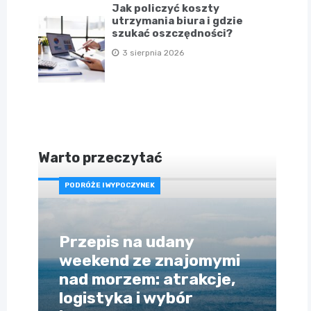
Jak policzyć koszty
utrzymania biura i gdzie
szukać oszczędności?
3 sierpnia 2026
Warto przeczytać
PODRÓŻE I WYPOCZYNEK
Przepis na udany
weekend ze znajomymi
nad morzem: atrakcje,
logistyka i wybór