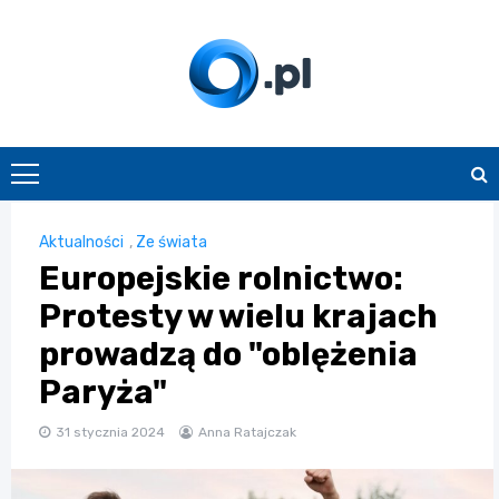
Skip
to
content
O.pl
Aktualności
,
Ze świata
Europejskie rolnictwo:
Protesty w wielu krajach
prowadzą do "oblężenia
Paryża"
31 stycznia 2024
Anna Ratajczak