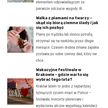
elementem odpowiadającym za
pierwsze odczucie wygody. W…
Walka z plamami na twarzy –
skąd się biorą ciemne ślady i jak
się ich pozbyć
Plamy po trądziku lub słońcu potrafią
utrzymać się na naskórku przez długie
miesiące. Czasem drobna zmiana zapalna
zostawia po sobie ciemny ślad, który nie
chce…
Wakacyjne festiwale w
Krakowie – gdzie warto się
wybrać tego lata?
Kraków latem to jedno z najbardziej
tętniących życiem miast w Polsce –
festiwale, koncerty plenerowe i
wydarzenia uliczne wypełniają kalendarz