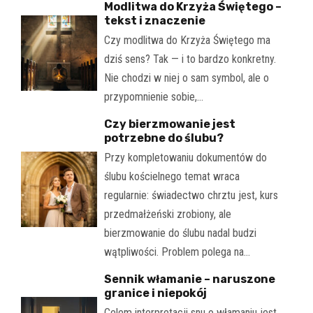
Modlitwa do Krzyża Świętego –
tekst i znaczenie
Czy modlitwa do Krzyża Świętego ma
dziś sens? Tak — i to bardzo konkretny.
Nie chodzi w niej o sam symbol, ale o
przypomnienie sobie,…
Czy bierzmowanie jest
potrzebne do ślubu?
Przy kompletowaniu dokumentów do
ślubu kościelnego temat wraca
regularnie: świadectwo chrztu jest, kurs
przedmałżeński zrobiony, ale
bierzmowanie do ślubu nadal budzi
wątpliwości. Problem polega na…
Sennik włamanie – naruszone
granice i niepokój
Celem interpretacji snu o włamaniu jest