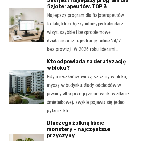
Jaki jest najlepszy program dla
fizjoterapeutów. TOP 3
Najlepszy program dla fizjoterapeutów
to taki, który łączy intuicyjny kalendarz
wizyt, szybkie i bezproblemowe
działanie oraz rejestrację online 24/7
bez prowizji. W 2026 roku liderami…
Kto odpowiada za deratyzację
w bloku?
Gdy mieszkańcy widzą szczury w bloku,
myszy w budynku, ślady odchodów w
piwnicy albo przegryzione worki w altanie
śmietnikowej, zwykle pojawia się jedno
pytanie: kto…
Dlaczego żółkną liście
monstery – najczęstsze
przyczyny