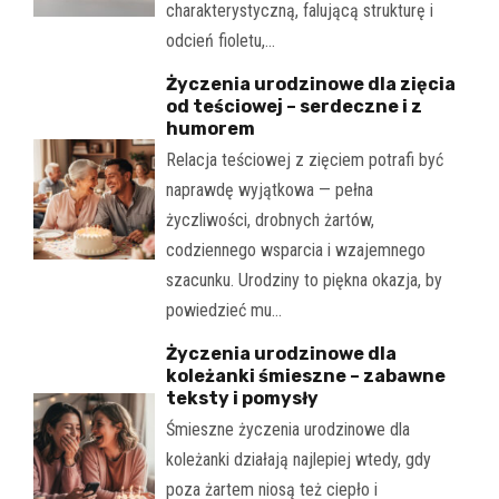
charakterystyczną, falującą strukturę i
odcień fioletu,…
Życzenia urodzinowe dla zięcia
od teściowej – serdeczne i z
humorem
Relacja teściowej z zięciem potrafi być
naprawdę wyjątkowa — pełna
życzliwości, drobnych żartów,
codziennego wsparcia i wzajemnego
szacunku. Urodziny to piękna okazja, by
powiedzieć mu…
Życzenia urodzinowe dla
koleżanki śmieszne – zabawne
teksty i pomysły
Śmieszne życzenia urodzinowe dla
koleżanki działają najlepiej wtedy, gdy
poza żartem niosą też ciepło i