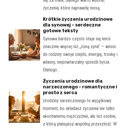
się za małe, dlatego warto wybrać
życzenia, które naprawdę niosą…
Krótkie życzenia urodzinowe
dla synowej – serdeczne
gotowe teksty
Synowa bardzo często staje się kimś
znacznie więcej niż „żoną syna” — wnosi
do rodziny swoje ciepło, energię, troskę i
własny, niepowtarzalny sposób bycia.
Dlatego…
Życzenia urodzinowe dla
narzeczonego – romantyczne i
prosto z serca
Urodziny narzeczonego to wyjątkowy
moment, bo składasz życzenia nie tylko
ukochanemu mężczyźnie, ale też osobie,
z którą planujesz wspólną przyszłość. W