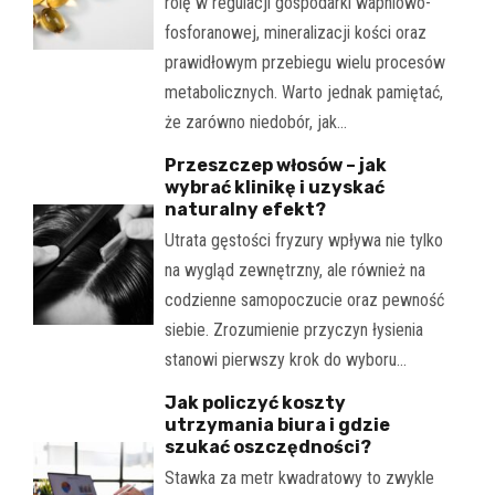
rolę w regulacji gospodarki wapniowo-
fosforanowej, mineralizacji kości oraz
prawidłowym przebiegu wielu procesów
metabolicznych. Warto jednak pamiętać,
że zarówno niedobór, jak…
Przeszczep włosów – jak
wybrać klinikę i uzyskać
naturalny efekt?
Utrata gęstości fryzury wpływa nie tylko
na wygląd zewnętrzny, ale również na
codzienne samopoczucie oraz pewność
siebie. Zrozumienie przyczyn łysienia
stanowi pierwszy krok do wyboru…
Jak policzyć koszty
utrzymania biura i gdzie
szukać oszczędności?
Stawka za metr kwadratowy to zwykle