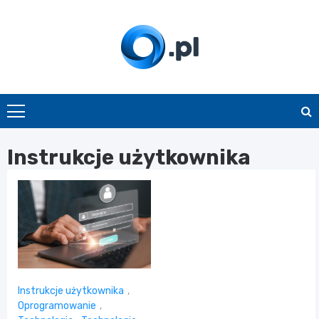
Skip
to
content
O.pl
Instrukcje użytkownika
Instrukcje użytkownika
,
Oprogramowanie
,