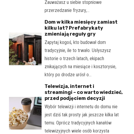
Zauważasz u siebie stopniowe
przerzedzanie fryzury,…
Dom w kilka miesięcy zamiast
kilku lat? Prefabrykaty
zmieniają reguły gry
Zapytaj kogoś, kto budował dom
tradycyjnie, ile to trwało. Usłyszysz
historie o trzech latach, ekipach
znikających na miesiące i kosztorysie,
który po drodze urósł o…
Telewizja, internet i
streamingi – co warto wiedzieć,
przed podjęciem decyzji
Wybór telewizji i internetu do domu nie
jest dziś tak prosty jak jeszcze kilka lat
temu. Oprócz tradycyjnych kanałów
telewizyjnych wiele osób korzysta