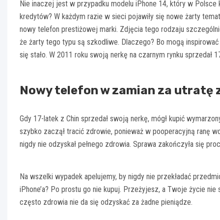
Nie inaczej jest w przypadku modelu iPhone 14, który w Polsce k
kredytów? W każdym razie w sieci pojawiły się nowe żarty temat
nowy telefon prestiżowej marki. Zdjęcia tego rodzaju szczególni
że żarty tego typu są szkodliwe. Dlaczego? Bo mogą inspirować 
się stało. W 2011 roku swoją nerkę na czarnym rynku sprzedał 17-
Nowy telefon w zamian za utratę
Gdy 17-latek z Chin sprzedał swoją nerkę, mógł kupić wymarzony 
szybko zaczął tracić zdrowie, ponieważ w pooperacyjną ranę wda
nigdy nie odzyskał pełnego zdrowia. Sprawa zakończyła się pro
Na wszelki wypadek apelujemy, by nigdy nie przekładać przedmi
iPhone’a? Po prostu go nie kupuj. Przeżyjesz, a Twoje życie nie 
często zdrowia nie da się odzyskać za żadne pieniądze.