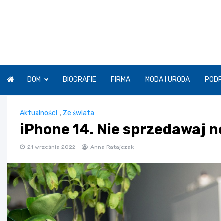
Skip
to
content
DOM
BIOGRAFIE
FIRMA
MODA I URODA
POD
Aktualności
,
Ze świata
iPhone 14. Nie sprzedawaj ne
21 września 2022
Anna Ratajczak