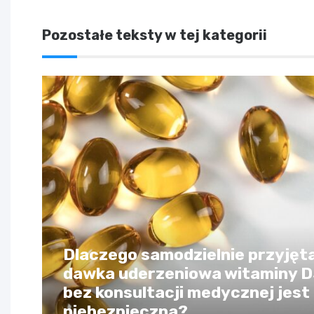
Pozostałe teksty w tej kategorii
Dlaczego samodzielnie przyjęt
dawka uderzeniowa witaminy 
bez konsultacji medycznej jest
niebezpieczna?