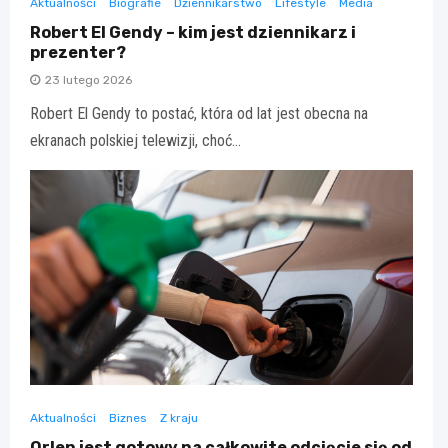
Aktualności
Biografie
Dziennikarstwo
Lifestyle
Media
Robert El Gendy – kim jest dziennikarz i
prezenter?
23 lutego 2026
Robert El Gendy to postać, która od lat jest obecna na
ekranach polskiej telewizji, choć…
Aktualności
Biznes
Z kraju
Orlen jest gotowy na całkowite odcięcie się od