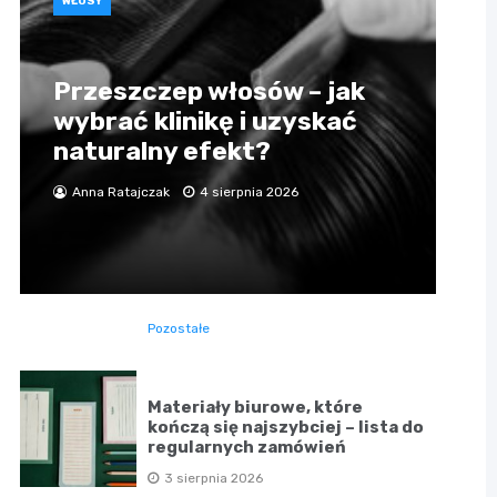
WŁOSY
Przeszczep włosów – jak
wybrać klinikę i uzyskać
naturalny efekt?
Anna Ratajczak
4 sierpnia 2026
Pozostałe
Materiały biurowe, które
kończą się najszybciej – lista do
regularnych zamówień
3 sierpnia 2026