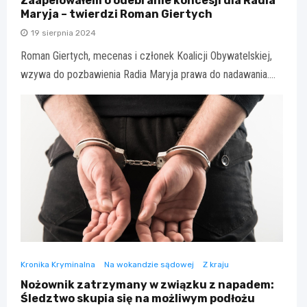
Zaapelowałem o odebranie koncesji dla Radia
Maryja – twierdzi Roman Giertych
19 sierpnia 2024
Roman Giertych, mecenas i członek Koalicji Obywatelskiej,
wzywa do pozbawienia Radia Maryja prawa do nadawania.…
Kronika Kryminalna
Na wokandzie sądowej
Z kraju
Nożownik zatrzymany w związku z napadem:
Śledztwo skupia się na możliwym podłożu