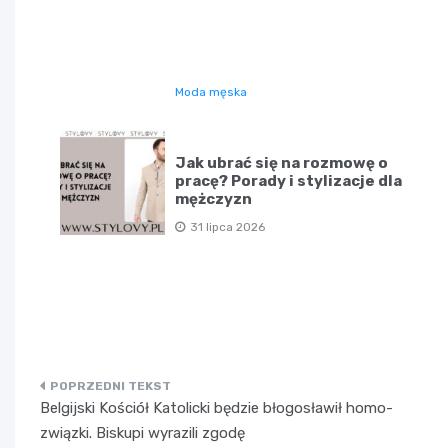
Moda męska
Jak ubrać się na rozmowę o
pracę? Porady i stylizacje dla
mężczyzn
31 lipca 2026
Nawigacja
Belgijski Kościół Katolicki będzie błogosławił homo-
wpisu
związki. Biskupi wyrazili zgodę