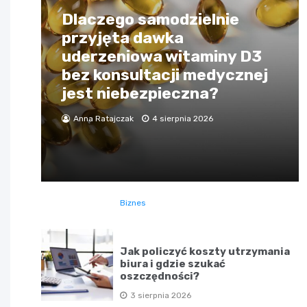
Dlaczego samodzielnie
przyjęta dawka
uderzeniowa witaminy D3
bez konsultacji medycznej
jest niebezpieczna?
Anna Ratajczak
4 sierpnia 2026
Biznes
Jak policzyć koszty utrzymania
biura i gdzie szukać
oszczędności?
3 sierpnia 2026