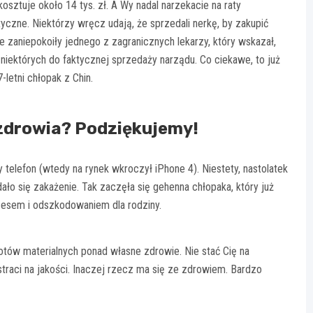
osztuje około 14 tys. zł. A Wy nadal narzekacie na raty
yczne. Niektórzy wręcz udają, że sprzedali nerkę, by zakupić
e zaniepokoiły jednego z zagranicznych lekarzy, który wskazał,
niektórych do faktycznej sprzedaży narządu. Co ciekawe, to już
letni chłopak z Chin.
 zdrowia? Podziękujemy!
telefon (wtedy na rynek wkroczył iPhone 4). Niestety, nastolatek
ło się zakażenie. Tak zaczęła się gehenna chłopaka, który już
cesem i odszkodowaniem dla rodziny.
otów materialnych ponad własne zdrowie. Nie stać Cię na
straci na jakości. Inaczej rzecz ma się ze zdrowiem. Bardzo