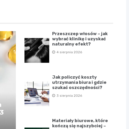
Przeszczep włosów – jak
wybrać klinikę i uzyskać
naturalny efekt?
4 sierpnia 2026
Jak policzyć koszty
utrzymania biura i gdzie
szukać oszczędności?
3 sierpnia 2026
a
D3
Materiały biurowe, które
kończą się najszybciej –