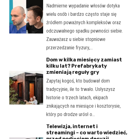
Nadmierne wypadanie włosów dotyka
wielu osób i bardzo często staje się
źródłem poważnych kompleksów oraz
odczuwalnego spadku pewności siebie.
Zauważasz u siebie stopniowe
przerzedzanie fryzury,…
Dom w kilka miesięcy zamiast
kilku lat? Prefabrykaty
zmieniają reguły gry
Zapytaj kogoś, kto budował dom
tradycyjnie, ile to trwało. Usłyszysz
historie o trzech latach, ekipach
znikających na miesiące i kosztorysie,
który po drodze urósł o…
Telewizja, internet i
streamingi – co warto wiedzieć,
przed podjęciem decyzji