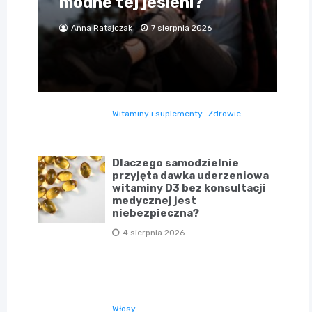
modne tej jesieni?
Anna Ratajczak
7 sierpnia 2026
Witaminy i suplementy
Zdrowie
Dlaczego samodzielnie
przyjęta dawka uderzeniowa
witaminy D3 bez konsultacji
medycznej jest
niebezpieczna?
4 sierpnia 2026
Włosy