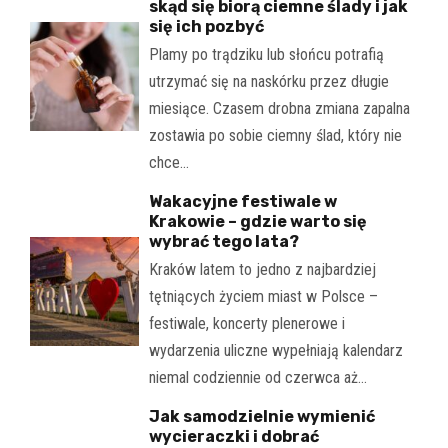
skąd się biorą ciemne ślady i jak
się ich pozbyć
Plamy po trądziku lub słońcu potrafią
utrzymać się na naskórku przez długie
miesiące. Czasem drobna zmiana zapalna
zostawia po sobie ciemny ślad, który nie
chce…
Wakacyjne festiwale w
Krakowie – gdzie warto się
wybrać tego lata?
Kraków latem to jedno z najbardziej
tętniących życiem miast w Polsce –
festiwale, koncerty plenerowe i
wydarzenia uliczne wypełniają kalendarz
niemal codziennie od czerwca aż…
Jak samodzielnie wymienić
wycieraczki i dobrać