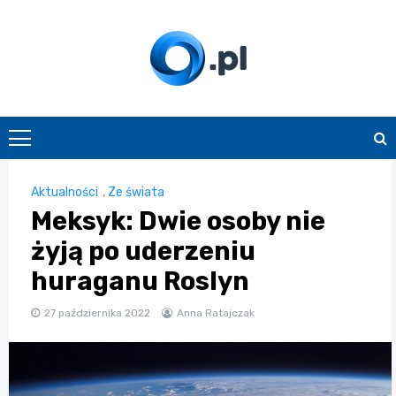
Skip
to
content
O.pl
Aktualności
,
Ze świata
Meksyk: Dwie osoby nie
żyją po uderzeniu
huraganu Roslyn
27 października 2022
Anna Ratajczak