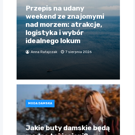
Przepis na udany
weekend ze znajomymi
nad morzem: atrakcje,
logistyka i wybór
idealnego lokum
Anna Ratajczak
7 sierpnia 2026
MODA DAMSKA
Jakie buty damskie będą