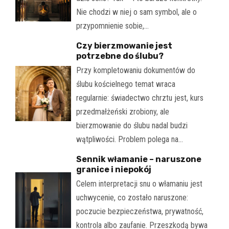
Nie chodzi w niej o sam symbol, ale o
przypomnienie sobie,…
Czy bierzmowanie jest
potrzebne do ślubu?
Przy kompletowaniu dokumentów do
ślubu kościelnego temat wraca
regularnie: świadectwo chrztu jest, kurs
przedmałżeński zrobiony, ale
bierzmowanie do ślubu nadal budzi
wątpliwości. Problem polega na…
Sennik włamanie – naruszone
granice i niepokój
Celem interpretacji snu o włamaniu jest
uchwycenie, co zostało naruszone:
poczucie bezpieczeństwa, prywatność,
kontrola albo zaufanie. Przeszkodą bywa