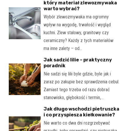
który materiał zlewozmywaka
warto wybrać?
Wybór zlewozmywaka ma ogromny
wpływ na wygodę, trwałość i wygląd
kuchni. Zlew stalowy, granitowy czy
ceramiczny? Każdy z tych materiałów
ma inne zalety – od…
Jak sadzić lilie – praktyczny
poradnik
Nie sadzi się lilii byle gdzie, byle jak i
zaraz po zakupie bez sprawdzenia cebul.
Zamiast tego trzeba od razu dobrać
stanowisko, głębokość i termin,…
Jak długo wschodzi pietruszka
i co przyspiesza kiełkowanie?
Nie warto co dwa dni rozgrzebywać
grządki, żeby sprawdzić, czy pietruszka