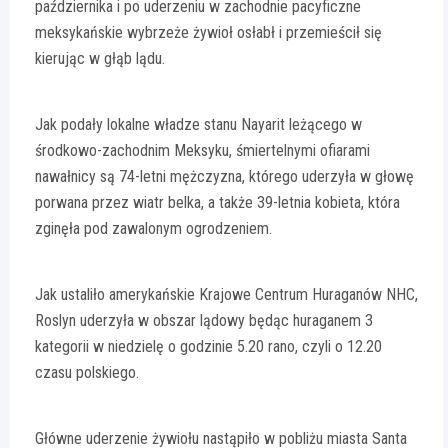
października i po uderzeniu w zachodnie pacyficzne
meksykańskie wybrzeże żywioł osłabł i przemieścił się
kierując w głąb lądu.
Jak podały lokalne władze stanu Nayarit leżącego w
środkowo-zachodnim Meksyku, śmiertelnymi ofiarami
nawałnicy są 74-letni mężczyzna, którego uderzyła w głowę
porwana przez wiatr belka, a także 39-letnia kobieta, która
zginęła pod zawalonym ogrodzeniem.
Jak ustaliło amerykańskie Krajowe Centrum Huraganów NHC,
Roslyn uderzyła w obszar lądowy będąc huraganem 3
kategorii w niedzielę o godzinie 5.20 rano, czyli o 12.20
czasu polskiego.
Główne uderzenie żywiołu nastąpiło w pobliżu miasta Santa