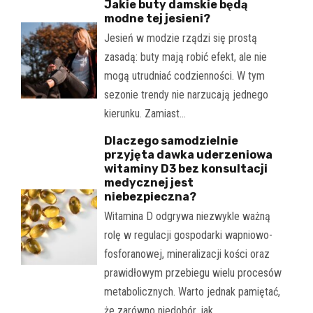
Jakie buty damskie będą
modne tej jesieni?
Jesień w modzie rządzi się prostą
zasadą: buty mają robić efekt, ale nie
mogą utrudniać codzienności. W tym
sezonie trendy nie narzucają jednego
kierunku. Zamiast…
Dlaczego samodzielnie
przyjęta dawka uderzeniowa
witaminy D3 bez konsultacji
medycznej jest
niebezpieczna?
Witamina D odgrywa niezwykle ważną
rolę w regulacji gospodarki wapniowo-
fosforanowej, mineralizacji kości oraz
prawidłowym przebiegu wielu procesów
metabolicznych. Warto jednak pamiętać,
że zarówno niedobór, jak…