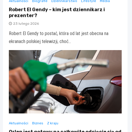
Aktualności
Biografie
Dziennikarstwo
Lifestyle
Media
Robert El Gendy – kim jest dziennikarz i
prezenter?
23 lutego 2026
Robert El Gendy to postać, która od lat jest obecna na
ekranach polskiej telewizji, choć…
Aktualności
Biznes
Z kraju
Orlen jest gotowy na całkowite odcięcie się od