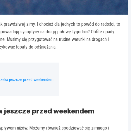
k prawdziwej zimy. I chociaż dla jednych to powód do radości, to
powiadają synoptycy na drugą połowę tygodnia? Obfite opady
żne. Musimy się przygotować na trudne warunki na drogach i
ykować łopaty do odśnieżania.
 czeka jeszcze przed weekendem
eka jeszcze przed weekendem
d wpływem niżów. Możemy również spodziewać się zimnego i