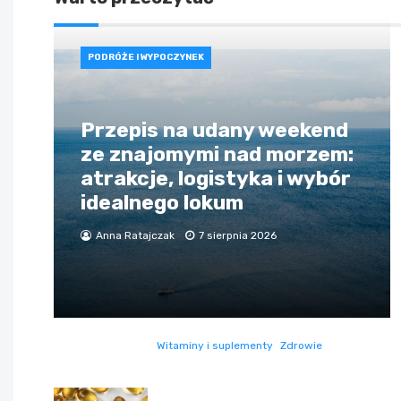
PODRÓŻE I WYPOCZYNEK
Przepis na udany weekend
ze znajomymi nad morzem:
atrakcje, logistyka i wybór
idealnego lokum
Anna Ratajczak
7 sierpnia 2026
Witaminy i suplementy
Zdrowie