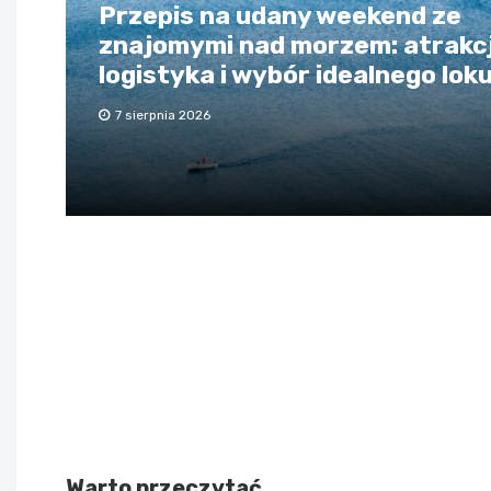
Przepis na udany weekend ze
znajomymi nad morzem: atrakcj
logistyka i wybór idealnego lok
7 sierpnia 2026
Warto przeczytać