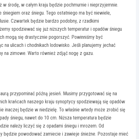
 w środę, w całym kraju będzie pochmurnie i nieprzyjemnie.
 śniegiem oraz śniegu. Tego ostatniego ma być niewiele,
usie. Czwartek będzie bardzo podobny, z rzadkimi
żemy spodziewać się już niższych temperatur i opadów śniegu
ach mogą się drastycznie pogorszyć. Powinniśmy być
 na ulicach i chodnikach lodowisko. Jeśli planujemy jechać
y na zimowe. Warto również zdjąć nogę z gazu.
 aurą przypominać późną jesień. Musimy przygotować się na
dnich krańcach naszego kraju synoptycy spodziewają się opadów
ie inaczej będzie w niedzielę. To właśnie wtedy może zrobić się
pady śniegu, nawet do 10 cm. Niższa temperatura będzie
zie należy liczyć się z opadami śniegu i mrozem. Od
tóry będzie powodować zamiecie i zawieje śnieżne. Pozostaje mieć