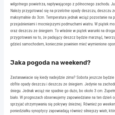
wilgotnego powietrza, napływającego z północnego zachodu. Już
Należy przygotować się na przelotne opady deszczu, deszczu ze
maksymalnie do 3cm. Temperatura jednak wciąż pozostanie na pl
przejaśnieniami i mocniejszymi podmuchami wiatru. W piątek mo
oraz deszczu ze śniegiem. To właśnie w piątek warunki na drog
przygotowani na to, że padający deszcz będzie marznąć, tworząc
gdzieś samochodem, koniecznie powinien mieć wymienione opon
Jaka pogoda na weekend?
Zastanawiacie się kiedy nadejdzie zima? Sobota jeszcze będzie
obfite opady deszczu i deszczu ze śniegiem. Jedynie na zacho
śniegu. Jednak wciąż nie spadnie go dużo, bo około 3 cm. Zupełn
biało. W prognozach obserwujemy zapowiedziane na ten dzień o
sprzyjać utrzymywaniu się pokrywy śnieżnej. Również po weekend
poniedziałku synoptycy zapowiadają również silniejszy wiatr, k