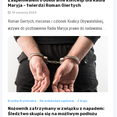
Zaapelowałem o odebranie koncesji dla Radia
Maryja – twierdzi Roman Giertych
19 sierpnia 2024
Roman Giertych, mecenas i członek Koalicji Obywatelskiej,
wzywa do pozbawienia Radia Maryja prawa do nadawania.…
Kronika Kryminalna
Na wokandzie sądowej
Z kraju
Nożownik zatrzymany w związku z napadem:
Śledztwo skupia się na możliwym podłożu