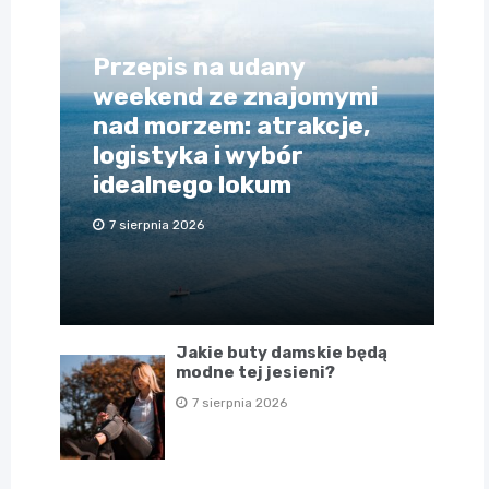
Przepis na udany
weekend ze znajomymi
nad morzem: atrakcje,
logistyka i wybór
idealnego lokum
7 sierpnia 2026
Jakie buty damskie będą
modne tej jesieni?
7 sierpnia 2026