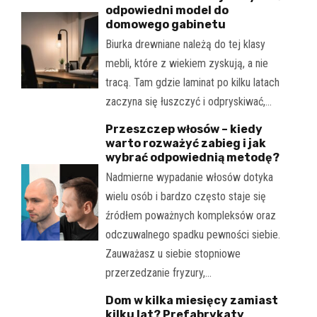
odpowiedni model do
domowego gabinetu
Biurka drewniane należą do tej klasy
mebli, które z wiekiem zyskują, a nie
tracą. Tam gdzie laminat po kilku latach
zaczyna się łuszczyć i odpryskiwać,…
Przeszczep włosów – kiedy
warto rozważyć zabieg i jak
wybrać odpowiednią metodę?
Nadmierne wypadanie włosów dotyka
wielu osób i bardzo często staje się
źródłem poważnych kompleksów oraz
odczuwalnego spadku pewności siebie.
Zauważasz u siebie stopniowe
przerzedzanie fryzury,…
Dom w kilka miesięcy zamiast
kilku lat? Prefabrykaty