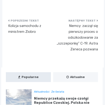
Nawigacja
Kolizja samochodu z
Niemcy: zaczął się
wpisu
ministrem Ziobro
pierwszy proces o
odszkodowanie za
„szczepionkę” C-19. Astra
Zeneca pozwana
Popularne
Aktualne
Aktualności
Ze świata
Niemcy przekażą swoje czołgi
Republice Czeskiej. Polska nie