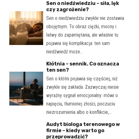
Sen o niedźwiedziu – siła, lęk
czy zagrożenie?
Sen o niedźwiedziu zwykle nie zostawia
obojętnym. To obraz ciężki, mocny i
łatwy do zapamiętania, ale właśnie tu
pojawia się komplikacja: ten sam
niedźwiedź może…
Kłótnia – sennik. Co oznacza
ten sen?
Sen o kłótni pojawia się częściej, niż
zwykle się zakłada. Zazwyczaj niesie
wyraźny sygnał emocjonalny: mówi o
napięciu, tłumionej złości, poczuciu
niezrozumienia albo o konflikcie,…
Audyt biologa terenowego w
firmie – kiedy warto go
przeprowadzić?