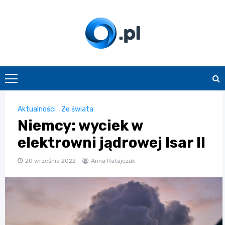
Skip
to
content
O.pl
Aktualności
,
Ze świata
Niemcy: wyciek w
elektrowni jądrowej Isar II
20 września 2022
Anna Ratajczak