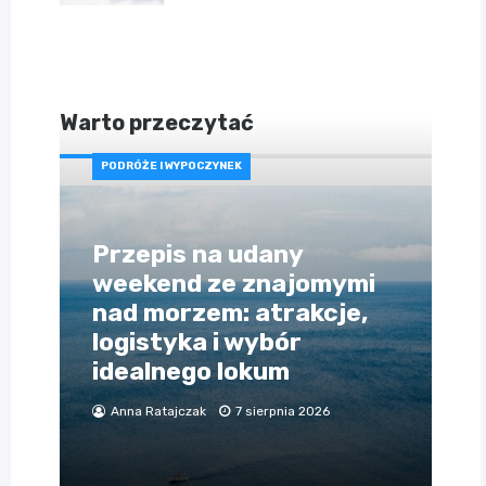
Warto przeczytać
PODRÓŻE I WYPOCZYNEK
Przepis na udany
weekend ze znajomymi
nad morzem: atrakcje,
logistyka i wybór
idealnego lokum
Anna Ratajczak
7 sierpnia 2026