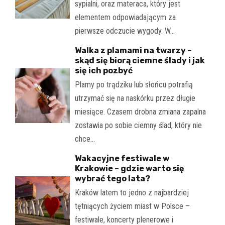
sypialni, oraz materaca, który jest
elementem odpowiadającym za
pierwsze odczucie wygody. W…
Walka z plamami na twarzy –
skąd się biorą ciemne ślady i jak
się ich pozbyć
Plamy po trądziku lub słońcu potrafią
utrzymać się na naskórku przez długie
miesiące. Czasem drobna zmiana zapalna
zostawia po sobie ciemny ślad, który nie
chce…
Wakacyjne festiwale w
Krakowie – gdzie warto się
wybrać tego lata?
Kraków latem to jedno z najbardziej
tętniących życiem miast w Polsce –
festiwale, koncerty plenerowe i