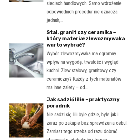
sieciach handlowych. Samo wdrożenie
odpowiednich procedur nie oznacza
jednak,…
Stal, granit czy ceramika –
który materiał zlewozmywaka
warto wybrać?
Wybór zlewozmywaka ma ogromny
wpływ na wygodę, trwałość i wygląd
kuchni. Zlew stalowy, granitowy czy
ceramiczny? Każdy z tych materiałów
ma inne zalety – od…
Jak sadzić lilie – praktyczny
poradnik
Nie sadzi się lilii byle gdzie, byle jak i
zaraz po zakupie bez sprawdzenia cebul.
Zamiast tego trzeba od razu dobrać
stanowisko, głębokość i termin,…