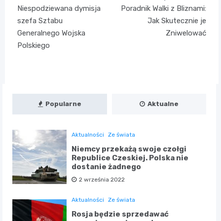
Nawigacja
Niespodziewana dymisja
Poradnik Walki z Bliznami:
wpisu
szefa Sztabu
Jak Skutecznie je
Generalnego Wojska
Zniwelować
Polskiego
Popularne
Aktualne
Aktualności
Ze świata
Niemcy przekażą swoje czołgi
Republice Czeskiej. Polska nie
dostanie żadnego
2 września 2022
Aktualności
Ze świata
Rosja będzie sprzedawać