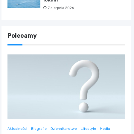
lokum
7 sierpnia 2026
Polecamy
Aktualności
Biografie
Dziennikarstwo
Lifestyle
Media