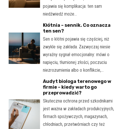
pojawia się komplikacja: ten sam
niedźwiedź może…
Kłótnia – sennik. Co oznacza
ten sen?
Sen o kłótni pojawia się częściej, niż
zwykle się zakłada. Zazwyczaj niesie
wyraźny sygnał emocjonalny: mówi o
napięciu, tłumionej złości, poczuciu
niezrozumienia albo o konflikcie,…
Audyt biologa terenowego w
firmie – kiedy warto go
przeprowadzić?
Skuteczna ochrona przed szkodnikami
jest ważna w zakładach produkcyjnych,
firmach spożywczych, magazynach,
chłodniach, przetwórniach czy też