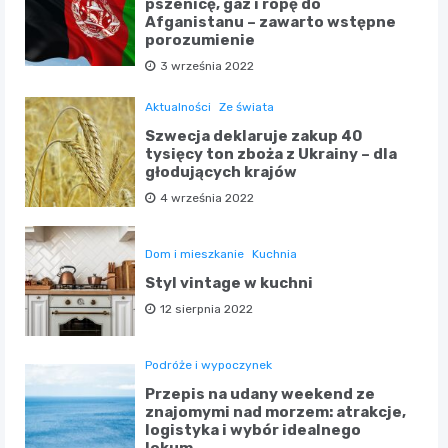
pszenicę, gaz i ropę do
Afganistanu – zawarto wstępne
porozumienie
3 września 2022
Aktualności
Ze świata
Szwecja deklaruje zakup 40
tysięcy ton zboża z Ukrainy – dla
głodujących krajów
4 września 2022
Dom i mieszkanie
Kuchnia
Styl vintage w kuchni
12 sierpnia 2022
Podróże i wypoczynek
Przepis na udany weekend ze
znajomymi nad morzem: atrakcje,
logistyka i wybór idealnego