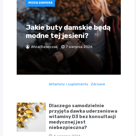
MODA DAMSKA
Jakie buty damskie będą
modne tej jesieni?
Anna Ratajczak
7 sierpnia 2026
Witaminy i suplementy
Zdrowie
Dlaczego samodzielnie
przyjęta dawka uderzeniowa
witaminy D3 bez konsultacji
medycznej jest
niebezpieczna?