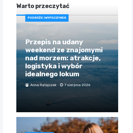
Warto przeczytać
PODRÓŻE I WYPOCZYNEK
Przepis na udany
weekend ze znajomymi
nad morzem: atrakcje,
logistyka i wybór
idealnego lokum
Anna Ratajczak
7 sierpnia 2026