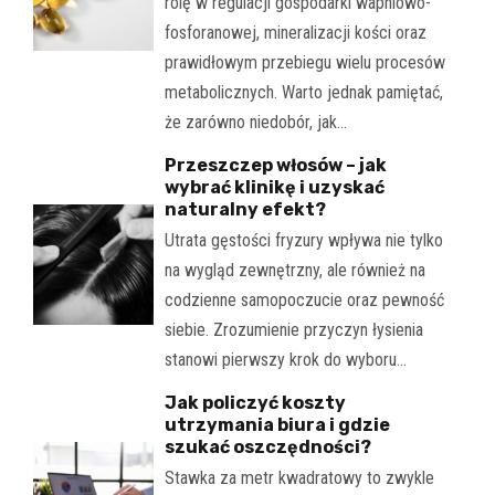
rolę w regulacji gospodarki wapniowo-
fosforanowej, mineralizacji kości oraz
prawidłowym przebiegu wielu procesów
metabolicznych. Warto jednak pamiętać,
że zarówno niedobór, jak…
Przeszczep włosów – jak
wybrać klinikę i uzyskać
naturalny efekt?
Utrata gęstości fryzury wpływa nie tylko
na wygląd zewnętrzny, ale również na
codzienne samopoczucie oraz pewność
siebie. Zrozumienie przyczyn łysienia
stanowi pierwszy krok do wyboru…
Jak policzyć koszty
utrzymania biura i gdzie
szukać oszczędności?
Stawka za metr kwadratowy to zwykle