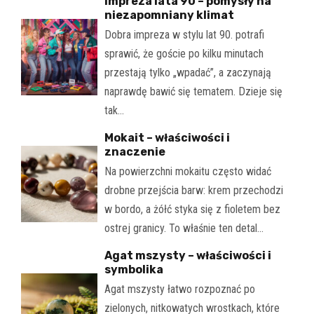
Impreza lata 90 – pomysły na
niezapomniany klimat
Dobra impreza w stylu lat 90. potrafi
sprawić, że goście po kilku minutach
przestają tylko „wpadać”, a zaczynają
naprawdę bawić się tematem. Dzieje się
tak…
Mokait – właściwości i
znaczenie
Na powierzchni mokaitu często widać
drobne przejścia barw: krem przechodzi
w bordo, a żółć styka się z fioletem bez
ostrej granicy. To właśnie ten detal…
Agat mszysty – właściwości i
symbolika
Agat mszysty łatwo rozpoznać po
zielonych, nitkowatych wrostkach, które