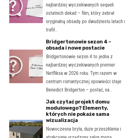
najbardziej wyczekiwanych sequeli
ostatnich dekad – film, który zebrał
oryginalną obsadę po dwudziestu latach i
trafił…
Bridgertonowie sezon 4 –
obsada i nowe postacie
Bridgertonowie sezon 4 to jedna z
najbardziej wyczekiwanych premier
Netfliksa w 2026 roku. Tym razem w
centrum romantycznej opowieści staje
Benedict Bridgerton – postać, na…
Jak czytać projekt domu
modułowego? Elementy,
których nie pokaże sama
wizualizacja
Nowoczesna bryła, duże przeszklenia i
atrakcyjnie urządzony salon mogą