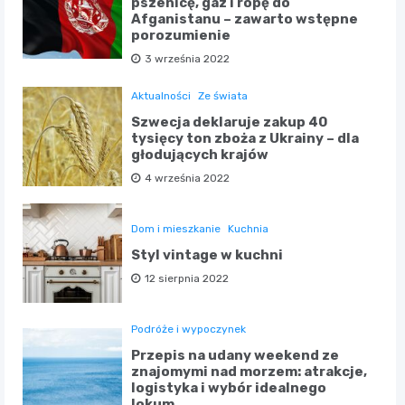
pszenicę, gaz i ropę do
Afganistanu – zawarto wstępne
porozumienie
3 września 2022
Aktualności
Ze świata
Szwecja deklaruje zakup 40
tysięcy ton zboża z Ukrainy – dla
głodujących krajów
4 września 2022
Dom i mieszkanie
Kuchnia
Styl vintage w kuchni
12 sierpnia 2022
Podróże i wypoczynek
Przepis na udany weekend ze
znajomymi nad morzem: atrakcje,
logistyka i wybór idealnego
lokum