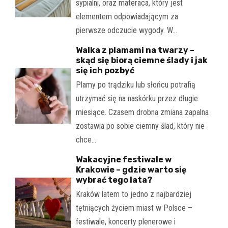
sypialni, oraz materaca, który jest
elementem odpowiadającym za
pierwsze odczucie wygody. W…
Walka z plamami na twarzy –
skąd się biorą ciemne ślady i jak
się ich pozbyć
Plamy po trądziku lub słońcu potrafią
utrzymać się na naskórku przez długie
miesiące. Czasem drobna zmiana zapalna
zostawia po sobie ciemny ślad, który nie
chce…
Wakacyjne festiwale w
Krakowie – gdzie warto się
wybrać tego lata?
Kraków latem to jedno z najbardziej
tętniących życiem miast w Polsce –
festiwale, koncerty plenerowe i