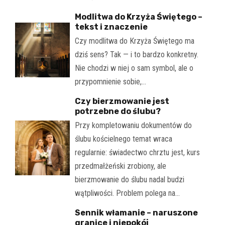
Modlitwa do Krzyża Świętego –
tekst i znaczenie
Czy modlitwa do Krzyża Świętego ma
dziś sens? Tak — i to bardzo konkretny.
Nie chodzi w niej o sam symbol, ale o
przypomnienie sobie,…
Czy bierzmowanie jest
potrzebne do ślubu?
Przy kompletowaniu dokumentów do
ślubu kościelnego temat wraca
regularnie: świadectwo chrztu jest, kurs
przedmałżeński zrobiony, ale
bierzmowanie do ślubu nadal budzi
wątpliwości. Problem polega na…
Sennik włamanie – naruszone
granice i niepokój