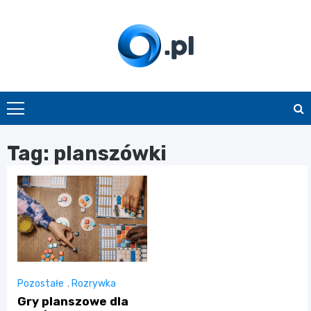
Skip
to
content
O.pl
Tag:
planszówki
Pozostałe
,
Rozrywka
Gry planszowe dla