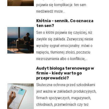
pojawia się komplikacja: ten sam
niedźwiedź może…
Kłótnia – sennik. Co oznacza
ten sen?
Sen o kłótni pojawia się częściej, niż
zwykle się zakłada. Zazwyczaj niesie
wyraźny sygnał emocjonalny: mówi o
napięciu, tłumionej złości, poczuciu
niezrozumienia albo o konflikcie,…
Audyt biologa terenowego w
firmie – kiedy warto go
przeprowadzić?
Skuteczna ochrona przed szkodnikami
jest ważna w zakładach produkcyjnych,
firmach spożywczych, magazynach,
chłodniach, przetwórniach czy też