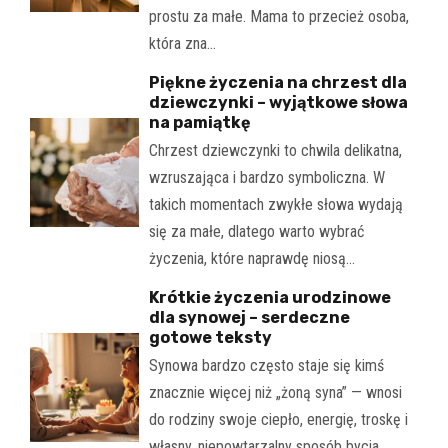
prostu za małe. Mama to przecież osoba,
która zna…
Piękne życzenia na chrzest dla
dziewczynki – wyjątkowe słowa
na pamiątkę
Chrzest dziewczynki to chwila delikatna,
wzruszająca i bardzo symboliczna. W
takich momentach zwykłe słowa wydają
się za małe, dlatego warto wybrać
życzenia, które naprawdę niosą…
Krótkie życzenia urodzinowe
dla synowej – serdeczne
gotowe teksty
Synowa bardzo często staje się kimś
znacznie więcej niż „żoną syna” — wnosi
do rodziny swoje ciepło, energię, troskę i
własny, niepowtarzalny sposób bycia.