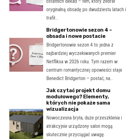
ostatnich dekad – film, który zebrał
oryginalną obsadę po dwudziestu latach i
trafił…
Bridgertonowie sezon 4 –
obsada i nowe postacie
Bridgertonowie sezon 4 to jedna z
najbardziej wyczekiwanych premier
Netfliksa w 2026 roku. Tym razem w
centrum romantycznej opowieści staje
Benedict Bridgerton – postać, na…
Jak czytać projekt domu
modułowego? Elementy,
których nie pokaże sama
wizualizacja
Nowoczesna bryła, duże przeszklenia i
atrakcyjnie urządzony salon mogą
skutecznie przyciągać uwagę.