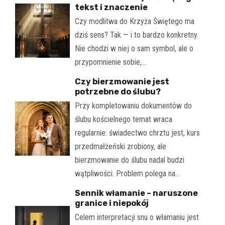
tekst i znaczenie
Czy modlitwa do Krzyża Świętego ma
dziś sens? Tak — i to bardzo konkretny.
Nie chodzi w niej o sam symbol, ale o
przypomnienie sobie,…
Czy bierzmowanie jest
potrzebne do ślubu?
Przy kompletowaniu dokumentów do
ślubu kościelnego temat wraca
regularnie: świadectwo chrztu jest, kurs
przedmałżeński zrobiony, ale
bierzmowanie do ślubu nadal budzi
wątpliwości. Problem polega na…
Sennik włamanie – naruszone
granice i niepokój
Celem interpretacji snu o włamaniu jest