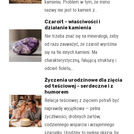
kamieniu. Problem w tym, że mimo
nazwy nie jest to kamień z…
Czaroit – właściwości i
działanie kamienia
Nie trzeba znać się na mineralogii, żeby
od razu zauważyć, że czaroit wyróżnia
się na tle innych kamieni. Ma
charakterystyczną, falującą strukturę i
odcień fioletu,…
Życzenia urodzinowe dla zięcia
od teściowej – serdeczne i z
humorem
Relacja teściowej z zięciem potrafi być
naprawdę wyjątkowa — pełna
życzliwości, drobnych żartów,
codziennego wsparcia i wzajemnego
szacunku. Urodziny to piękna okazja, by