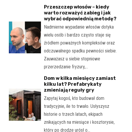
Przeszczep włosów – kiedy
warto rozważyć zabieg i jak
wybrać odpowiednią metodę?
Nadmierne wypadanie włosów dotyka
wielu osób i bardzo często staje się
źródłem poważnych kompleksów oraz
odczuwalnego spadku pewności siebie.
Zauważasz u siebie stopniowe
przerzedzanie fryzury,…
Dom w kilka miesięcy zamiast
kilku lat? Prefabrykaty
zmieniają reguły gry
Zapytaj kogoś, kto budował dom
tradycyjnie, ile to trwało. Usłyszysz
historie o trzech latach, ekipach
znikających na miesiące i kosztorysie,
który po drodze urósł o…