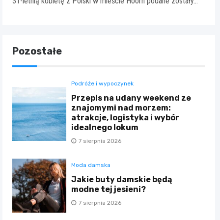
31-letnią kobietę z Polski w mieście Hoorn podane zostały…
Pozostałe
Podróże i wypoczynek
Przepis na udany weekend ze
znajomymi nad morzem:
atrakcje, logistyka i wybór
idealnego lokum
7 sierpnia 2026
Moda damska
Jakie buty damskie będą
modne tej jesieni?
7 sierpnia 2026