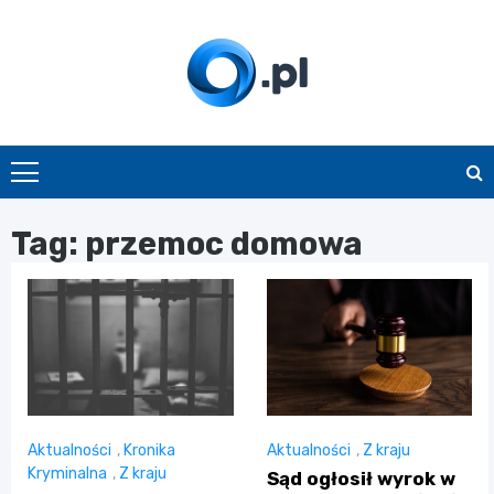
Skip
to
content
O.pl
Tag:
przemoc domowa
Aktualności
,
Kronika
Aktualności
,
Z kraju
Kryminalna
,
Z kraju
Sąd ogłosił wyrok w