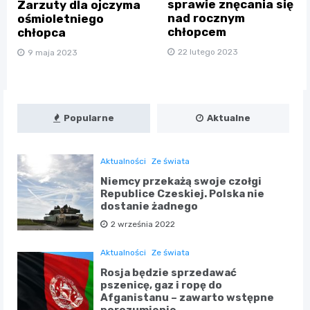
sprawie znęcania się
Zarzuty dla ojczyma
nad rocznym
ośmioletniego
chłopcem
chłopca
22 lutego 2023
9 maja 2023
Popularne
Aktualne
Aktualności
Ze świata
Niemcy przekażą swoje czołgi
Republice Czeskiej. Polska nie
dostanie żadnego
2 września 2022
Aktualności
Ze świata
Rosja będzie sprzedawać
pszenicę, gaz i ropę do
Afganistanu – zawarto wstępne