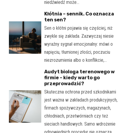
niedźwiedź może…
Kłótnia – sennik. Co oznacza
ten sen?
Sen o kłótni pojawia się częściej, niż
zwykle się zakłada. Zazwyczaj niesie
wyraźny sygnał emocjonalny: mówi o
napięciu, tłumionej złości, poczuciu
niezrozumienia albo o konflikcie,…
Audyt biologa terenowego w
firmie – kiedy warto go
przeprowadzić?
Skuteczna ochrona przed szkodnikami
jest ważna w zakładach produkcyjnych,
firmach spożywczych, magazynach,
chłodniach, przetwórniach czy też
sieciach handlowych. Samo wdrożenie
odpowiednich procedur nie oznacza