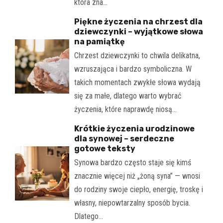
która zna…
Piękne życzenia na chrzest dla
dziewczynki – wyjątkowe słowa
na pamiątkę
Chrzest dziewczynki to chwila delikatna,
wzruszająca i bardzo symboliczna. W
takich momentach zwykłe słowa wydają
się za małe, dlatego warto wybrać
życzenia, które naprawdę niosą…
Krótkie życzenia urodzinowe
dla synowej – serdeczne
gotowe teksty
Synowa bardzo często staje się kimś
znacznie więcej niż „żoną syna” — wnosi
do rodziny swoje ciepło, energię, troskę i
własny, niepowtarzalny sposób bycia.
Dlatego…