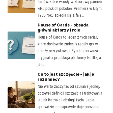
filmów, które wrosły w zbiorową pamięć
kilku polskich pokoleń. Premiera w lutym
1986 roku zbiegła się z falą…
House of Cards – obsada,
główni aktorzy i role
House of Cards to jeden z tych seriali,
które dosłownie zmieniły reguły gry w
branży rozrywkowej. Była to pierwsza
oryginalna produkcja platformy Netflix, a
jej…
Co to jest szczęście – jak je
rozumieć?
Nie warto zaczynać od szukania jednej,
gotowej definicji szczęścia i traktowania
jej jak instrukcji obsługi życia. Lepiej
sprawdzić, co naprawdę daje poczucie