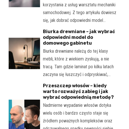
korzystania z usług warsztatu mechaniki
samochodowej. Z tego artykułu dowiesz
się, jak dobrać odpowiedni model…
Biurka drewniane – jak wybrać
odpowiedni model do
domowego gabinetu
Biurka drewniane należą do tej klasy
mebli, które z wiekiem zyskują, a nie
tracą. Tam gdzie laminat po kilku latach
zaczyna się łuszczyć i odpryskiwać,…
Przeszczep włosów – kiedy
warto rozważyć zabieg i jak
wybrać odpowiednią metodę?
Nadmierne wypadanie włosów dotyka
wielu osób i bardzo często staje się
źródłem poważnych kompleksów oraz
odczuwalnego spadku pewności siebie.