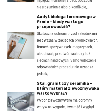
napięciu, tłumionej złości, poczuciu
niezrozumienia albo o konflikcie,…
Audyt biologa terenowego w
firmie – kiedy warto go
przeprowadzić?
Skuteczna ochrona przed szkodnikami
jest ważna w zakładach produkcyjnych,
firmach spożywczych, magazynach,
chłodniach, przetwórniach czy też
sieciach handlowych. Samo wdrożenie
odpowiednich procedur nie oznacza
jednak,…
Stal, granit czy ceramika –
który materiał zlewozmywaka
warto wybrać?
Wybór zlewozmywaka ma ogromny
wpływ na wygodę, trwałość i wygląd