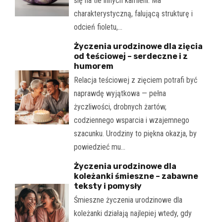
się na tle innych kamieni. Ma
charakterystyczną, falującą strukturę i
odcień fioletu,…
Życzenia urodzinowe dla zięcia
od teściowej – serdeczne i z
humorem
Relacja teściowej z zięciem potrafi być
naprawdę wyjątkowa — pełna
życzliwości, drobnych żartów,
codziennego wsparcia i wzajemnego
szacunku. Urodziny to piękna okazja, by
powiedzieć mu…
Życzenia urodzinowe dla
koleżanki śmieszne – zabawne
teksty i pomysły
Śmieszne życzenia urodzinowe dla
koleżanki działają najlepiej wtedy, gdy