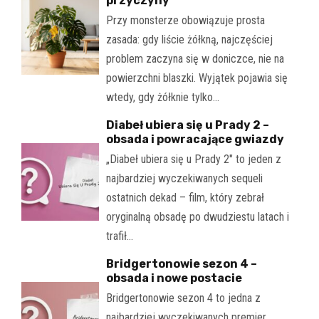
przyczyny
Przy monsterze obowiązuje prosta
zasada: gdy liście żółkną, najczęściej
problem zaczyna się w doniczce, nie na
powierzchni blaszki. Wyjątek pojawia się
wtedy, gdy żółknie tylko…
Diabeł ubiera się u Prady 2 –
obsada i powracające gwiazdy
„Diabeł ubiera się u Prady 2" to jeden z
najbardziej wyczekiwanych sequeli
ostatnich dekad – film, który zebrał
oryginalną obsadę po dwudziestu latach i
trafił…
Bridgertonowie sezon 4 –
obsada i nowe postacie
Bridgertonowie sezon 4 to jedna z
najbardziej wyczekiwanych premier