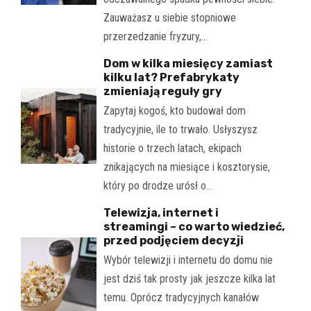
Zauważasz u siebie stopniowe
przerzedzanie fryzury,…
Dom w kilka miesięcy zamiast
kilku lat? Prefabrykaty
zmieniają reguły gry
Zapytaj kogoś, kto budował dom
tradycyjnie, ile to trwało. Usłyszysz
historie o trzech latach, ekipach
znikających na miesiące i kosztorysie,
który po drodze urósł o…
Telewizja, internet i
streamingi – co warto wiedzieć,
przed podjęciem decyzji
Wybór telewizji i internetu do domu nie
jest dziś tak prosty jak jeszcze kilka lat
temu. Oprócz tradycyjnych kanałów