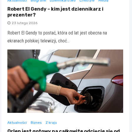
Aktualności
Biografie
Dziennikarstwo
Lifestyle
Media
Robert El Gendy – kim jest dziennikarz i
prezenter?
23 lutego 2026
Robert El Gendy to postać, która od lat jest obecna na
ekranach polskiej telewizji, choć…
Aktualności
Biznes
Z kraju
Orlen jest gotowy na całkowite odcięcie się od