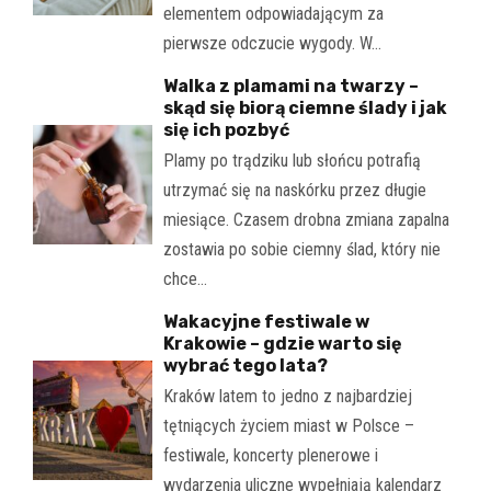
elementem odpowiadającym za
pierwsze odczucie wygody. W…
Walka z plamami na twarzy –
skąd się biorą ciemne ślady i jak
się ich pozbyć
Plamy po trądziku lub słońcu potrafią
utrzymać się na naskórku przez długie
miesiące. Czasem drobna zmiana zapalna
zostawia po sobie ciemny ślad, który nie
chce…
Wakacyjne festiwale w
Krakowie – gdzie warto się
wybrać tego lata?
Kraków latem to jedno z najbardziej
tętniących życiem miast w Polsce –
festiwale, koncerty plenerowe i
wydarzenia uliczne wypełniają kalendarz