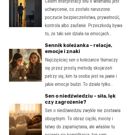
Celem interpretacji snu o włamaniu jest
uchwycenie, co zostało naruszone:
poczucie bezpieczeństwa, prywatność,
kontrola albo zaufanie. Przeszkodą bywa
to, że taki sen działa na emocjach…
Sennik koleżanka – relacje,
emocje i znaki
Najczęściej sen o koleżance tłumaczy
się przez prostą metodę skojarzeń:
patrzy się, kim ta osoba jest na jawie i
jakie emocje budzi. To działa tylko…
Sen o niedźwiedziu – siła, lęk
czy zagrożenie?
Sen o niedźwiedziu zwykle nie zostawia
obojętnym. To obraz ciężki, mocny i
łatwy do zapamiętania, ale właśnie tu
pojawia się komplikacja: ten sam