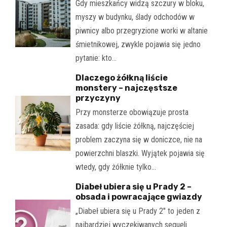
Gdy mieszkańcy widzą szczury w bloku,
myszy w budynku, ślady odchodów w
piwnicy albo przegryzione worki w altanie
śmietnikowej, zwykle pojawia się jedno
pytanie: kto…
Dlaczego żółkną liście
monstery – najczęstsze
przyczyny
Przy monsterze obowiązuje prosta
zasada: gdy liście żółkną, najczęściej
problem zaczyna się w doniczce, nie na
powierzchni blaszki. Wyjątek pojawia się
wtedy, gdy żółknie tylko…
Diabeł ubiera się u Prady 2 –
obsada i powracające gwiazdy
„Diabeł ubiera się u Prady 2" to jeden z
najbardziej wyczekiwanych sequeli