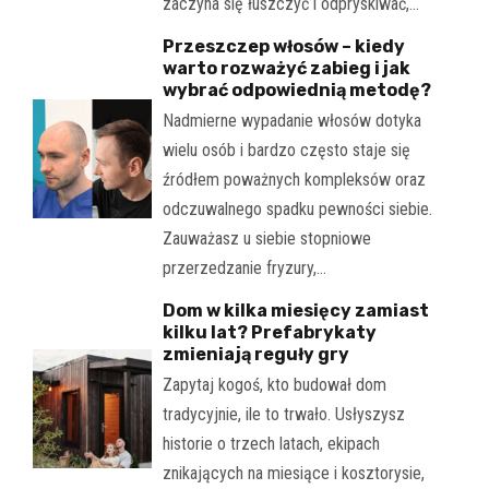
zaczyna się łuszczyć i odpryskiwać,…
Przeszczep włosów – kiedy
warto rozważyć zabieg i jak
wybrać odpowiednią metodę?
Nadmierne wypadanie włosów dotyka
wielu osób i bardzo często staje się
źródłem poważnych kompleksów oraz
odczuwalnego spadku pewności siebie.
Zauważasz u siebie stopniowe
przerzedzanie fryzury,…
Dom w kilka miesięcy zamiast
kilku lat? Prefabrykaty
zmieniają reguły gry
Zapytaj kogoś, kto budował dom
tradycyjnie, ile to trwało. Usłyszysz
historie o trzech latach, ekipach
znikających na miesiące i kosztorysie,