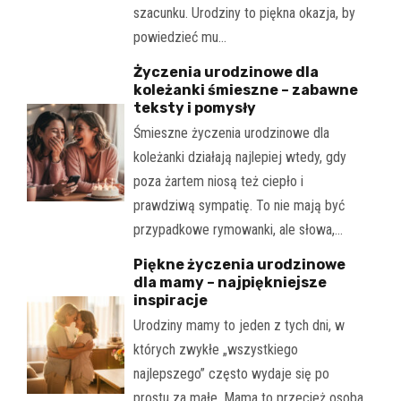
szacunku. Urodziny to piękna okazja, by
powiedzieć mu…
Życzenia urodzinowe dla
koleżanki śmieszne – zabawne
teksty i pomysły
Śmieszne życzenia urodzinowe dla
koleżanki działają najlepiej wtedy, gdy
poza żartem niosą też ciepło i
prawdziwą sympatię. To nie mają być
przypadkowe rymowanki, ale słowa,…
Piękne życzenia urodzinowe
dla mamy – najpiękniejsze
inspiracje
Urodziny mamy to jeden z tych dni, w
których zwykłe „wszystkiego
najlepszego” często wydaje się po
prostu za małe. Mama to przecież osoba,