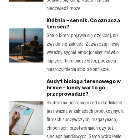
niedźwiedź może…
Kłótnia – sennik. Co oznacza
ten sen?
Sen o kłótni pojawia się częściej, niż
zwykle się zakłada. Zazwyczaj niesie
wyraźny sygnał emocjonalny: mówi o
napięciu, tłumionej złości, poczuciu
niezrozumienia albo o konflikcie,…
Audyt biologa terenowego w
firmie – kiedy warto go
przeprowadzić?
Skuteczna ochrona przed szkodnikami
jest ważna w zakładach produkcyjnych,
firmach spożywczych, magazynach,
chłodniach, przetwórniach czy też
sieciach handlowych. Samo wdrożenie