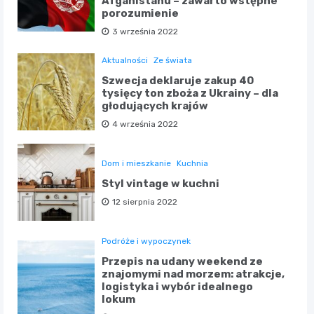
Afganistanu – zawarto wstępne
porozumienie
3 września 2022
Aktualności
Ze świata
Szwecja deklaruje zakup 40
tysięcy ton zboża z Ukrainy – dla
głodujących krajów
4 września 2022
Dom i mieszkanie
Kuchnia
Styl vintage w kuchni
12 sierpnia 2022
Podróże i wypoczynek
Przepis na udany weekend ze
znajomymi nad morzem: atrakcje,
logistyka i wybór idealnego
lokum