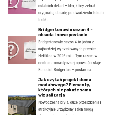
ostatnich dekad – film, który zebrał
oryginalną obsadę po dwudziestu latach i
trafił…
Bridgertonowie sezon 4 –
obsada i nowe postacie
Bridgertonowie sezon 4 to jedna z
najbardziej wyczekiwanych premier
Netfliksa w 2026 roku. Tym razem w
centrum romantycznej opowieści staje
Benedict Bridgerton – postać, na…
Jak czytać projekt domu
modułowego? Elementy,
których nie pokaże sama
wizualizacja
Nowoczesna bryła, duże przeszklenia i
atrakcyjnie urządzony salon mogą