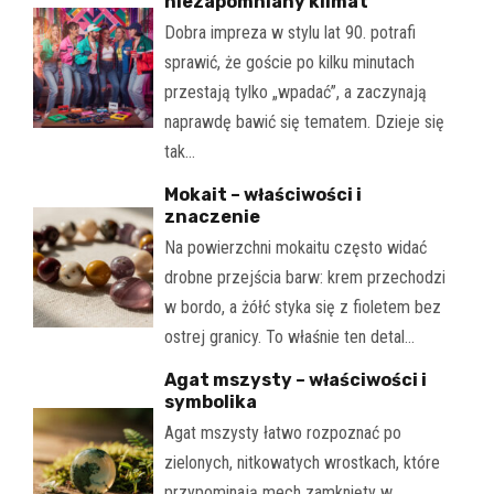
niezapomniany klimat
Dobra impreza w stylu lat 90. potrafi
sprawić, że goście po kilku minutach
przestają tylko „wpadać”, a zaczynają
naprawdę bawić się tematem. Dzieje się
tak…
Mokait – właściwości i
znaczenie
Na powierzchni mokaitu często widać
drobne przejścia barw: krem przechodzi
w bordo, a żółć styka się z fioletem bez
ostrej granicy. To właśnie ten detal…
Agat mszysty – właściwości i
symbolika
Agat mszysty łatwo rozpoznać po
zielonych, nitkowatych wrostkach, które
przypominają mech zamknięty w