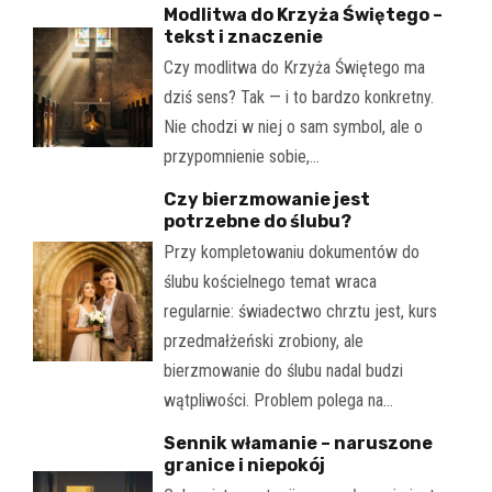
Modlitwa do Krzyża Świętego –
tekst i znaczenie
Czy modlitwa do Krzyża Świętego ma
dziś sens? Tak — i to bardzo konkretny.
Nie chodzi w niej o sam symbol, ale o
przypomnienie sobie,…
Czy bierzmowanie jest
potrzebne do ślubu?
Przy kompletowaniu dokumentów do
ślubu kościelnego temat wraca
regularnie: świadectwo chrztu jest, kurs
przedmałżeński zrobiony, ale
bierzmowanie do ślubu nadal budzi
wątpliwości. Problem polega na…
Sennik włamanie – naruszone
granice i niepokój