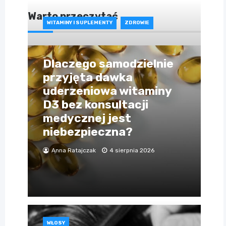
Warto przeczytać
WITAMINY I SUPLEMENTY
ZDROWIE
Dlaczego samodzielnie
przyjęta dawka
uderzeniowa witaminy
D3 bez konsultacji
medycznej jest
niebezpieczna?
Anna Ratajczak
4 sierpnia 2026
WŁOSY