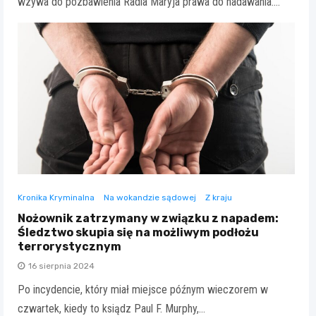
wzywa do pozbawienia Radia Maryja prawa do nadawania.…
Kronika Kryminalna
Na wokandzie sądowej
Z kraju
Nożownik zatrzymany w związku z napadem:
Śledztwo skupia się na możliwym podłożu
terrorystycznym
16 sierpnia 2024
Po incydencie, który miał miejsce późnym wieczorem w
czwartek, kiedy to ksiądz Paul F. Murphy,…