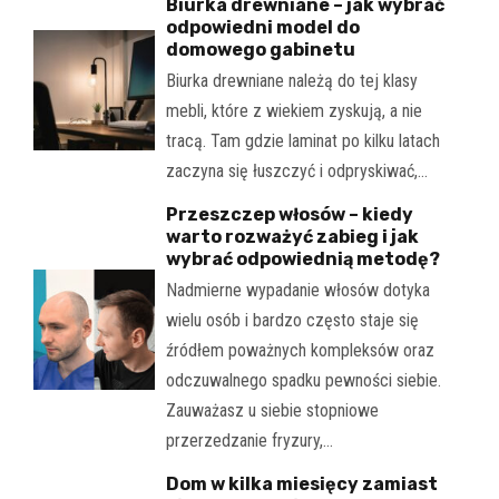
Biurka drewniane – jak wybrać
odpowiedni model do
domowego gabinetu
Biurka drewniane należą do tej klasy
mebli, które z wiekiem zyskują, a nie
tracą. Tam gdzie laminat po kilku latach
zaczyna się łuszczyć i odpryskiwać,…
Przeszczep włosów – kiedy
warto rozważyć zabieg i jak
wybrać odpowiednią metodę?
Nadmierne wypadanie włosów dotyka
wielu osób i bardzo często staje się
źródłem poważnych kompleksów oraz
odczuwalnego spadku pewności siebie.
Zauważasz u siebie stopniowe
przerzedzanie fryzury,…
Dom w kilka miesięcy zamiast