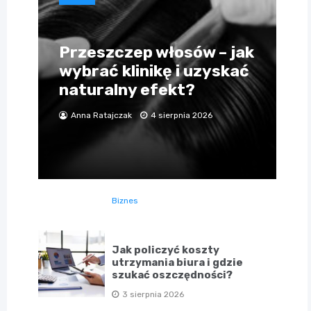
Przeszczep włosów – jak
wybrać klinikę i uzyskać
naturalny efekt?
Anna Ratajczak
4 sierpnia 2026
Biznes
Jak policzyć koszty
utrzymania biura i gdzie
szukać oszczędności?
3 sierpnia 2026