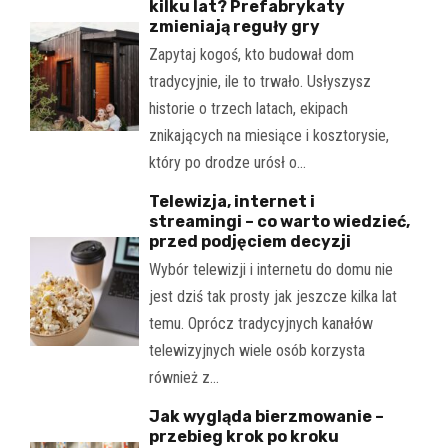
kilku lat? Prefabrykaty
zmieniają reguły gry
Zapytaj kogoś, kto budował dom
tradycyjnie, ile to trwało. Usłyszysz
historie o trzech latach, ekipach
znikających na miesiące i kosztorysie,
który po drodze urósł o…
Telewizja, internet i
streamingi – co warto wiedzieć,
przed podjęciem decyzji
Wybór telewizji i internetu do domu nie
jest dziś tak prosty jak jeszcze kilka lat
temu. Oprócz tradycyjnych kanałów
telewizyjnych wiele osób korzysta
również z…
Jak wygląda bierzmowanie –
przebieg krok po kroku