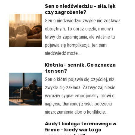
Sen o niedźwiedziu – siła, lęk
czy zagrożenie?
Sen o niedźwiedziu zwykle nie zostawia
obojętnym. To obraz ciężki, mocny i
łatwy do zapamiętania, ale właśnie tu
pojawia się komplikacja: ten sam
niedźwiedź może…
Kłótnia – sennik. Co oznacza
ten sen?
Sen o kłótni pojawia się częściej, niż
zwykle się zakłada. Zazwyczaj niesie
wyraźny sygnał emocjonalny: mówi o
napięciu, tłumionej złości, poczuciu
niezrozumienia albo o konflikcie,…
Audyt biologa terenowego w
firmie – kiedy warto go