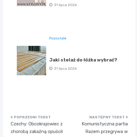
31 lipca 2026
Pozostałe
Jaki stelaż do łóżka wybrać?
31 lipca 2026
Nawigacja
Czechy: Obcokrajowiec z
Komunistyczna partia
wpisu
chorobą zakaźną opuścił
Razem przegrywa w