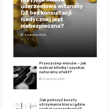
uderzeniowa witaminy
D3 bez konsultacji
medycznej jest
niebezpieczna?
4 sierpnia 2026
Przeszczep włosów – jak
wybrać klinikę i uzyskać
naturalny efekt?
4 sierpnia 2026
Jak policzyć koszty
utrzymania biura i gdzie
szukać oszczędności?