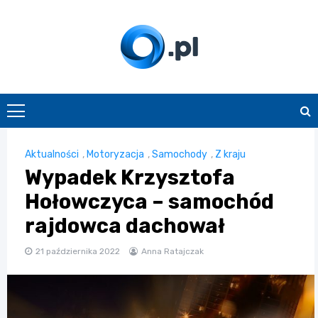
Skip
to
content
O.pl
Aktualności
,
Motoryzacja
,
Samochody
,
Z kraju
Wypadek Krzysztofa
Hołowczyca – samochód
rajdowca dachował
21 października 2022
Anna Ratajczak