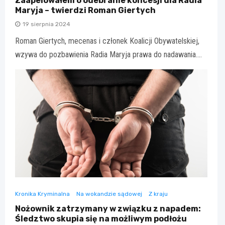
Zaapelowałem o odebranie koncesji dla Radia
Maryja – twierdzi Roman Giertych
19 sierpnia 2024
Roman Giertych, mecenas i członek Koalicji Obywatelskiej,
wzywa do pozbawienia Radia Maryja prawa do nadawania.…
Kronika Kryminalna
Na wokandzie sądowej
Z kraju
Nożownik zatrzymany w związku z napadem:
Śledztwo skupia się na możliwym podłożu