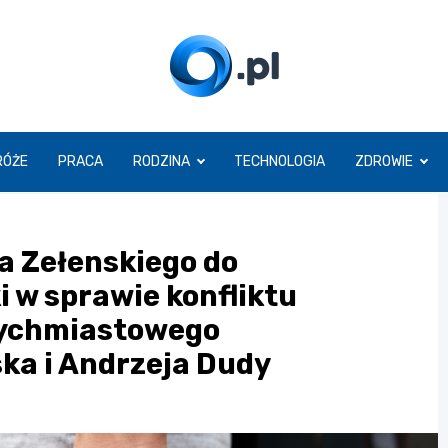
O.pl
RÓŻE
PRACA
RODZINA
TECHNOLOGIA
ZDROWIE
a Zełenskiego do
i w sprawie konfliktu
atychmiastowego
ka i Andrzeja Dudy