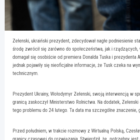
Zełenski, ukraiński prezydent, zdecydował nagłe podniesienie st
środę zwrócił się zarówno do społeczeństwa, jak i rządzących,
domagał się osobiście od premiera Donalda Tuska i prezydenta A
jednak pojawiły się nieoficjalne informacje, że Tusk czeka na wy
technicznym.
Prezydent Ukrainy, Wołodymyr Zełenski, swoją interwencją w sp
granicą zaskoczył Ministerstwo Rolnictwa. Na dodatek, Zełenski
tego problemu do 24 lutego. Ta data ma szczególne znaczenie, gd
Przed południem, w trakcie rozmowy z Wirtualną Polską, Czesław
granicy czasowej do rozwiązania. Stwierdził, że „potrzebny jest 