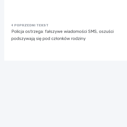
Nawigacja
Policja ostrzega: fałszywe wiadomości SMS, oszuści
wpisu
podszywają się pod członków rodziny