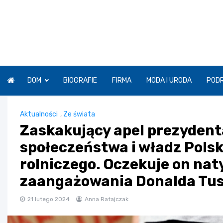
Skip
to
content
DOM
BIOGRAFIE
FIRMA
MODA I URODA
POD
Aktualności
,
Ze świata
Zaskakujący apel prezydent
społeczeństwa i władz Polsk
rolniczego. Oczekuje on n
zaangażowania Donalda Tus
21 lutego 2024
Anna Ratajczak