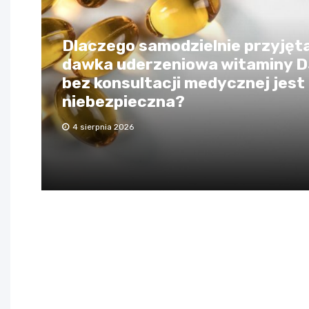
Dlaczego samodzielnie przyjęt
dawka uderzeniowa witaminy 
bez konsultacji medycznej jest
niebezpieczna?
4 sierpnia 2026