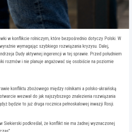
awki w konflikcie rolniczym, które bezpośrednio dotyczy Polski. W
 wyraźnie wymagając szybkiego rozwiązania kryzysu. Dalej,
ndrzeja Dudy aktywnej ingerencji w tej sprawie. Przed południem
niki rozmów i nie planuje angażować się osobiście na poziomie
rawie konfliktu zbożowego między rolnikami a polsko-ukraińską
 otwarcie wezwał do jak najszybszego znalezienia rozwiązania
yż będzie to już druga rocznica pełnoskalowej inwazji Rosji.
 Siekierski podkreślał, że konflikt nie ma żadnej wyznaczonej
czas”.