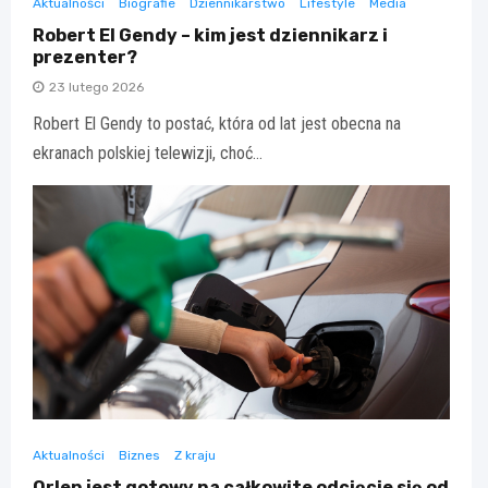
Aktualności
Biografie
Dziennikarstwo
Lifestyle
Media
Robert El Gendy – kim jest dziennikarz i
prezenter?
23 lutego 2026
Robert El Gendy to postać, która od lat jest obecna na
ekranach polskiej telewizji, choć…
Aktualności
Biznes
Z kraju
Orlen jest gotowy na całkowite odcięcie się od