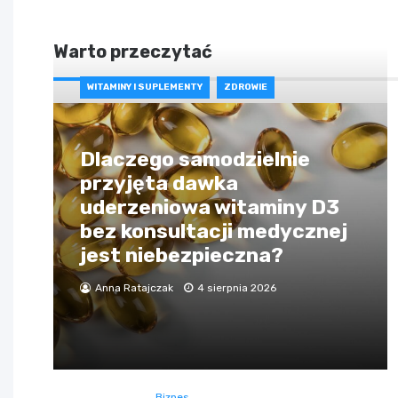
Warto przeczytać
WITAMINY I SUPLEMENTY
ZDROWIE
Dlaczego samodzielnie
przyjęta dawka
uderzeniowa witaminy D3
bez konsultacji medycznej
jest niebezpieczna?
Anna Ratajczak
4 sierpnia 2026
Biznes