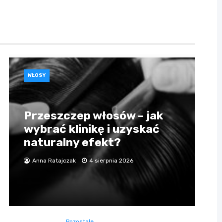
WŁOSY
Przeszczep włosów – jak
wybrać klinikę i uzyskać
naturalny efekt?
Anna Ratajczak
4 sierpnia 2026
Pozostałe