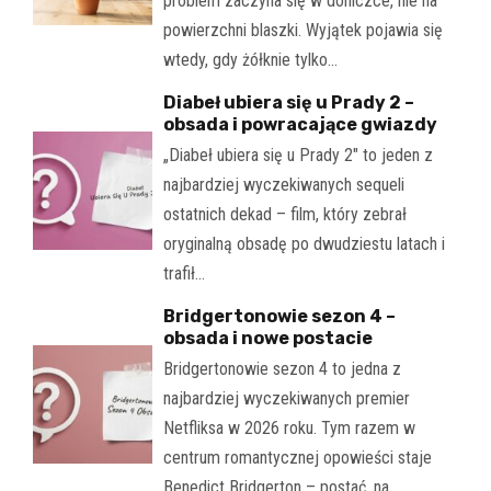
problem zaczyna się w doniczce, nie na
powierzchni blaszki. Wyjątek pojawia się
wtedy, gdy żółknie tylko…
Diabeł ubiera się u Prady 2 –
obsada i powracające gwiazdy
„Diabeł ubiera się u Prady 2" to jeden z
najbardziej wyczekiwanych sequeli
ostatnich dekad – film, który zebrał
oryginalną obsadę po dwudziestu latach i
trafił…
Bridgertonowie sezon 4 –
obsada i nowe postacie
Bridgertonowie sezon 4 to jedna z
najbardziej wyczekiwanych premier
Netfliksa w 2026 roku. Tym razem w
centrum romantycznej opowieści staje
Benedict Bridgerton – postać, na…