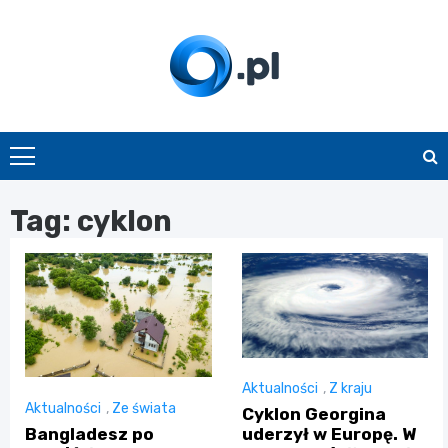
Skip
to
content
O.pl
Tag:
cyklon
Aktualności
,
Z kraju
Aktualności
,
Ze świata
Cyklon Georgina
Bangladesz po
uderzył w Europę. W