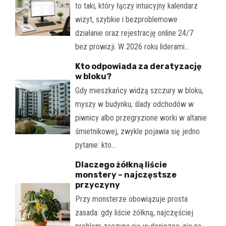
to taki, który łączy intuicyjny kalendarz
wizyt, szybkie i bezproblemowe
działanie oraz rejestrację online 24/7
bez prowizji. W 2026 roku liderami…
Kto odpowiada za deratyzację
w bloku?
Gdy mieszkańcy widzą szczury w bloku,
myszy w budynku, ślady odchodów w
piwnicy albo przegryzione worki w altanie
śmietnikowej, zwykle pojawia się jedno
pytanie: kto…
Dlaczego żółkną liście
monstery – najczęstsze
przyczyny
Przy monsterze obowiązuje prosta
zasada: gdy liście żółkną, najczęściej