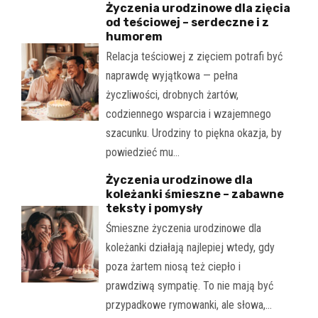
Życzenia urodzinowe dla zięcia
od teściowej – serdeczne i z
humorem
Relacja teściowej z zięciem potrafi być
naprawdę wyjątkowa — pełna
życzliwości, drobnych żartów,
codziennego wsparcia i wzajemnego
szacunku. Urodziny to piękna okazja, by
powiedzieć mu…
Życzenia urodzinowe dla
koleżanki śmieszne – zabawne
teksty i pomysły
Śmieszne życzenia urodzinowe dla
koleżanki działają najlepiej wtedy, gdy
poza żartem niosą też ciepło i
prawdziwą sympatię. To nie mają być
przypadkowe rymowanki, ale słowa,…