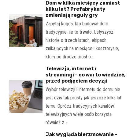
Dom w kilka miesięcy zamiast
kilku lat? Prefabrykaty
zmieniają reguły gry
Zapytaj kogoś, kto budował dom
tradycyjnie, ile to trwało. Usłyszysz
historie o trzech latach, ekipach
znikających na miesiące i kosztorysie,
który po drodze urósł o…
Telewizja, internet i
streamingi – co warto wiedzieć,
przed podjęciem decyzji
Wybór telewizji i internetu do domu nie
jest dziś tak prosty jak jeszcze kilka lat
temu. Oprócz tradycyjnych kanałów
telewizyjnych wiele osób korzysta
również z…
Jak wygląda bierzmowanie –