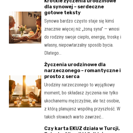
Krótkie życzenia urodzinowe
dla synowej – serdeczne
gotowe teksty
Synowa bardzo często staje się kimś
znacznie więcej niż „żoną syna” — wnosi
do rodziny swoje ciepło, energię, troskę i
własny, niepowtarzalny sposób bycia.
Dlatego…
Życzenia urodzinowe dla
narzeczonego – romantyczne i
prosto z serca
Urodziny narzeczonego to wyjątkowy
moment, bo składasz życzenia nie tylko
ukochanemu mężczyźnie, ale też osobie,
z którą planujesz wspólną przyszłość. W
takich słowach warto zawrzeć…
Czy karta EKUZ działa w Turcji,