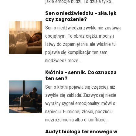
jakie emocje budzi. To działa tylko…
Sen o niedźwiedziu – siła, lęk
czy zagrożenie?
Sen o niedźwiedziu zwykle nie zostawia
obojętnym. To obraz ciężki, mocny i
łatwy do zapamiętania, ale właśnie tu
pojawia się komplikacja: ten sam
niedźwiedź może…
Kłótnia – sennik. Co oznacza
ten sen?
Sen o kłótni pojawia się częściej, niż
zwykle się zakłada. Zazwyczaj niesie
wyraźny sygnał emocjonalny: mówi o
napięciu, tłumionej złości, poczuciu
niezrozumienia albo o konflikcie,…
Audyt biologa terenowego w