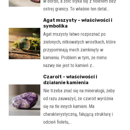
w bordo, a żółć styka się z fioletem bez
ostrej granicy. To właśnie ten detal…
Agat mszysty – właściwości i
symbolika
Agat mszysty łatwo rozpoznać po
zielonych, nitkowatych wrostkach, które
przypominają mech zamknięty w
kamieniu. Problem w tym, że mimo
nazwy nie jest to kamień z…
Czaroit – właściwości i
działanie kamienia
Nie trzeba znać się na mineralogii, żeby
od razu zauważyć, że czaroit wyróżnia
się na tle innych kamieni. Ma
charakterystyczną, falującą strukturę i
odcień fioletu,…