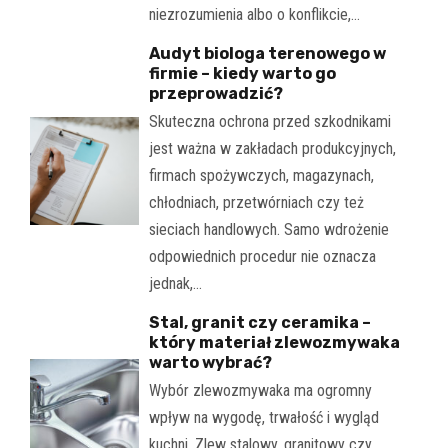
niezrozumienia albo o konflikcie,…
Audyt biologa terenowego w
firmie – kiedy warto go
przeprowadzić?
Skuteczna ochrona przed szkodnikami
jest ważna w zakładach produkcyjnych,
firmach spożywczych, magazynach,
chłodniach, przetwórniach czy też
sieciach handlowych. Samo wdrożenie
odpowiednich procedur nie oznacza
jednak,…
Stal, granit czy ceramika –
który materiał zlewozmywaka
warto wybrać?
Wybór zlewozmywaka ma ogromny
wpływ na wygodę, trwałość i wygląd
kuchni. Zlew stalowy, granitowy czy