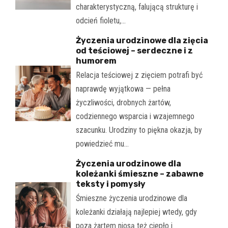
charakterystyczną, falującą strukturę i
odcień fioletu,…
Życzenia urodzinowe dla zięcia
od teściowej – serdeczne i z
humorem
Relacja teściowej z zięciem potrafi być
naprawdę wyjątkowa — pełna
życzliwości, drobnych żartów,
codziennego wsparcia i wzajemnego
szacunku. Urodziny to piękna okazja, by
powiedzieć mu…
Życzenia urodzinowe dla
koleżanki śmieszne – zabawne
teksty i pomysły
Śmieszne życzenia urodzinowe dla
koleżanki działają najlepiej wtedy, gdy
poza żartem niosą też ciepło i