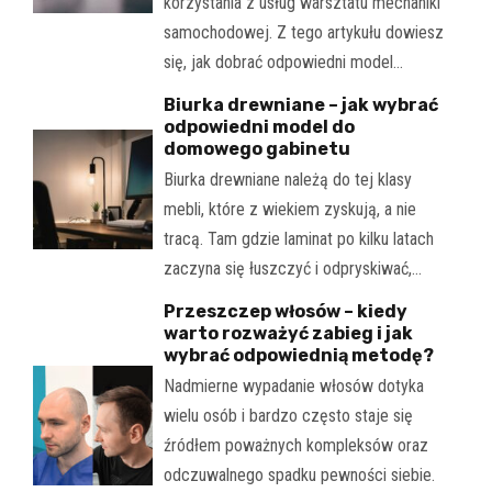
korzystania z usług warsztatu mechaniki
samochodowej. Z tego artykułu dowiesz
się, jak dobrać odpowiedni model…
Biurka drewniane – jak wybrać
odpowiedni model do
domowego gabinetu
Biurka drewniane należą do tej klasy
mebli, które z wiekiem zyskują, a nie
tracą. Tam gdzie laminat po kilku latach
zaczyna się łuszczyć i odpryskiwać,…
Przeszczep włosów – kiedy
warto rozważyć zabieg i jak
wybrać odpowiednią metodę?
Nadmierne wypadanie włosów dotyka
wielu osób i bardzo często staje się
źródłem poważnych kompleksów oraz
odczuwalnego spadku pewności siebie.