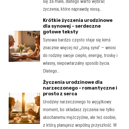
się za małe, dlatego warto wybrać
życzenia, które naprawdę niosą…
Krótkie życzenia urodzinowe
dla synowej – serdeczne
gotowe teksty
Synowa bardzo często staje się kimś
znacznie więcej niż „żoną syna” — wnosi
do rodziny swoje ciepło, energię, troskę i
własny, niepowtarzalny sposób bycia.
Dlatego…
Życzenia urodzinowe dla
narzeczonego – romantyczne i
prosto z serca
Urodziny narzeczonego to wyjątkowy
moment, bo składasz życzenia nie tylko
ukochanemu mężczyźnie, ale też osobie,
z którą planujesz wspólną przyszłość. W