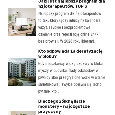
Jaki jest najlepszy program dla
fizjoterapeutów. TOP 3
Najlepszy program dla fizjoterapeutów
to taki, który łączy intuicyjny kalendarz
wizyt, szybkie i bezproblemowe
działanie oraz rejestrację online 24/7
bez prowizji. W 2026 roku liderami…
Kto odpowiada za deratyzację
w bloku?
Gdy mieszkańcy widzą szczury w bloku,
myszy w budynku, ślady odchodów w
piwnicy albo przegryzione worki w altanie
śmietnikowej, zwykle pojawia się jedno
pytanie: kto…
Dlaczego żółkną liście
monstery – najczęstsze
przyczyny