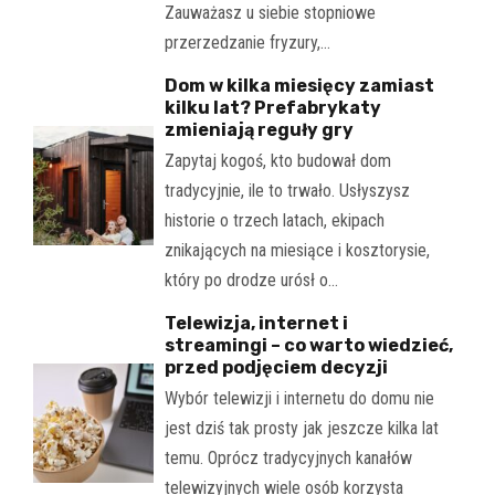
Zauważasz u siebie stopniowe
przerzedzanie fryzury,…
Dom w kilka miesięcy zamiast
kilku lat? Prefabrykaty
zmieniają reguły gry
Zapytaj kogoś, kto budował dom
tradycyjnie, ile to trwało. Usłyszysz
historie o trzech latach, ekipach
znikających na miesiące i kosztorysie,
który po drodze urósł o…
Telewizja, internet i
streamingi – co warto wiedzieć,
przed podjęciem decyzji
Wybór telewizji i internetu do domu nie
jest dziś tak prosty jak jeszcze kilka lat
temu. Oprócz tradycyjnych kanałów
telewizyjnych wiele osób korzysta