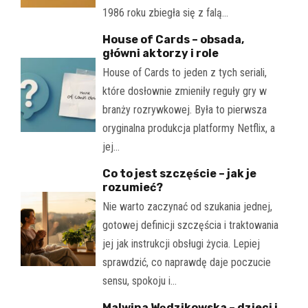
1986 roku zbiegła się z falą…
House of Cards – obsada,
główni aktorzy i role
House of Cards to jeden z tych seriali,
które dosłownie zmieniły reguły gry w
branży rozrywkowej. Była to pierwsza
oryginalna produkcja platformy Netflix, a
jej…
Co to jest szczęście – jak je
rozumieć?
Nie warto zaczynać od szukania jednej,
gotowej definicji szczęścia i traktowania
jej jak instrukcji obsługi życia. Lepiej
sprawdzić, co naprawdę daje poczucie
sensu, spokoju i…
Malwina Wędzikowska – dzieci i