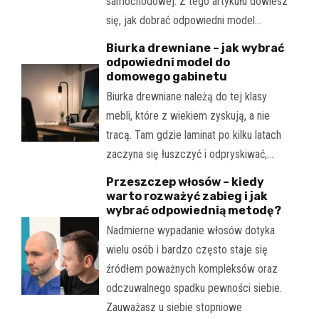
samochodowej. Z tego artykułu dowiesz
się, jak dobrać odpowiedni model…
Biurka drewniane – jak wybrać
odpowiedni model do
domowego gabinetu
Biurka drewniane należą do tej klasy
mebli, które z wiekiem zyskują, a nie
tracą. Tam gdzie laminat po kilku latach
zaczyna się łuszczyć i odpryskiwać,…
Przeszczep włosów – kiedy
warto rozważyć zabieg i jak
wybrać odpowiednią metodę?
Nadmierne wypadanie włosów dotyka
wielu osób i bardzo często staje się
źródłem poważnych kompleksów oraz
odczuwalnego spadku pewności siebie.
Zauważasz u siebie stopniowe