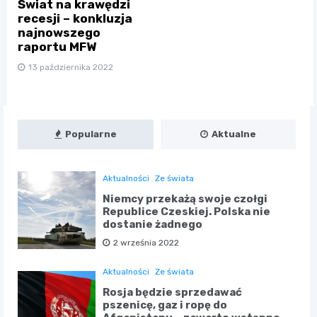
Świat na krawędzi
recesji – konkluzja
najnowszego
raportu MFW
13 października 2022
Popularne
Aktualne
Aktualności
Ze świata
Niemcy przekażą swoje czołgi
Republice Czeskiej. Polska nie
dostanie żadnego
2 września 2022
Aktualności
Ze świata
Rosja będzie sprzedawać
pszenicę, gaz i ropę do