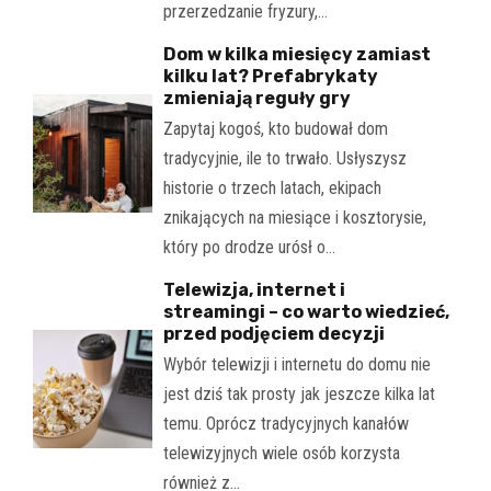
przerzedzanie fryzury,…
Dom w kilka miesięcy zamiast
kilku lat? Prefabrykaty
zmieniają reguły gry
Zapytaj kogoś, kto budował dom
tradycyjnie, ile to trwało. Usłyszysz
historie o trzech latach, ekipach
znikających na miesiące i kosztorysie,
który po drodze urósł o…
Telewizja, internet i
streamingi – co warto wiedzieć,
przed podjęciem decyzji
Wybór telewizji i internetu do domu nie
jest dziś tak prosty jak jeszcze kilka lat
temu. Oprócz tradycyjnych kanałów
telewizyjnych wiele osób korzysta
również z…