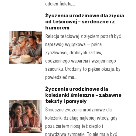
odcień fioletu,…
Życzenia urodzinowe dla zięcia
od teściowej – serdeczne i z
humorem
Relacja teściowej z zięciem potrafi być
naprawdę wyjątkowa — pełna
życzliwości, drobnych żartów,
codziennego wsparcia i wzajemnego
szacunku. Urodziny to piękna okazja, by
powiedzieć mu…
Życzenia urodzinowe dla
koleżanki śmieszne – zabawne
teksty i pomysły
Śmieszne życzenia urodzinowe dla
koleżanki działają najlepiej wtedy, gdy
poza żartem niosą też ciepło i
prawdziwą sympatię. To nie mają być