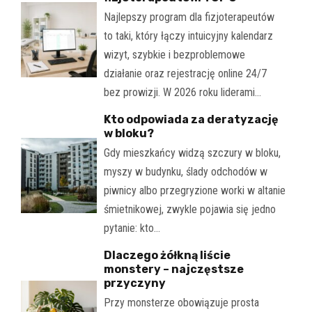
Najlepszy program dla fizjoterapeutów
to taki, który łączy intuicyjny kalendarz
wizyt, szybkie i bezproblemowe
działanie oraz rejestrację online 24/7
bez prowizji. W 2026 roku liderami…
Kto odpowiada za deratyzację
w bloku?
Gdy mieszkańcy widzą szczury w bloku,
myszy w budynku, ślady odchodów w
piwnicy albo przegryzione worki w altanie
śmietnikowej, zwykle pojawia się jedno
pytanie: kto…
Dlaczego żółkną liście
monstery – najczęstsze
przyczyny
Przy monsterze obowiązuje prosta