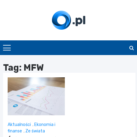
Skip
to
content
O.pl
Tag:
MFW
Aktualności
,
Ekonomia i
finanse
,
Ze świata