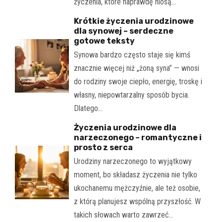
życzenia, które naprawdę niosą…
Krótkie życzenia urodzinowe
dla synowej – serdeczne
gotowe teksty
Synowa bardzo często staje się kimś
znacznie więcej niż „żoną syna” — wnosi
do rodziny swoje ciepło, energię, troskę i
własny, niepowtarzalny sposób bycia.
Dlatego…
Życzenia urodzinowe dla
narzeczonego – romantyczne i
prosto z serca
Urodziny narzeczonego to wyjątkowy
moment, bo składasz życzenia nie tylko
ukochanemu mężczyźnie, ale też osobie,
z którą planujesz wspólną przyszłość. W
takich słowach warto zawrzeć…