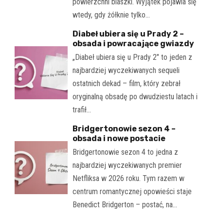
powierzchni blaszki. Wyjątek pojawia się
wtedy, gdy żółknie tylko…
Diabeł ubiera się u Prady 2 –
obsada i powracające gwiazdy
„Diabeł ubiera się u Prady 2" to jeden z
najbardziej wyczekiwanych sequeli
ostatnich dekad – film, który zebrał
oryginalną obsadę po dwudziestu latach i
trafił…
Bridgertonowie sezon 4 –
obsada i nowe postacie
Bridgertonowie sezon 4 to jedna z
najbardziej wyczekiwanych premier
Netfliksa w 2026 roku. Tym razem w
centrum romantycznej opowieści staje
Benedict Bridgerton – postać, na…