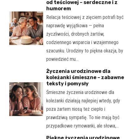
od teściowej – serdeczne i z
humorem
Relacja teściowej z zięciem potrafi być
naprawdę wyjątkowa — pełna
życzliwości, drobnych żartów,
codziennego wsparcia i wzajemnego
szacunku. Urodziny to piękna okazja, by
powiedzieć mu…
Życzenia urodzinowe dla
koleżanki śmieszne – zabawne
teksty i pomysły
Śmieszne życzenia urodzinowe dla
koleżanki działają najlepiej wtedy, gdy
poza żartem niosą też ciepło i
prawdziwą sympatię. To nie mają być
przypadkowe rymowanki, ale słowa,…
Piękne życzenia urodzinowe