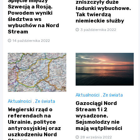
Spięcie między
zniszczyły duże
Szwecją a Rosją.
ładunki wybuchowe.
Powodem wyniki
Tak twierdzą
śledztwa ws
niemieckie służby
wybuchów na Nord
3 października 2022
Stream
14 października 2022
Aktualności
,
Ze świata
Aktualności
,
Ze świata
Gazociągi Nord
Wegierski rząd o
Stream 1 i 2
referendach na
wysadzone.
Ukrainie, polityce
Sejsmolodzy nie
antyrosyjskiej oraz
mają wątpliwości
uszkodzeniu Nord
28 września 2022