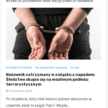
wzywa do pozbawienia Radia Maryja prawa do nadawania.…
Kronika Kryminalna
Na wokandzie sądowej
Z kraju
Nożownik zatrzymany w związku z napadem:
Śledztwo skupia się na możliwym podłożu
terrorystycznym
16 sierpnia 2024
Po incydencie, który miał miejsce późnym wieczorem w
czwartek, kiedy to ksiądz Paul F. Murphy,…