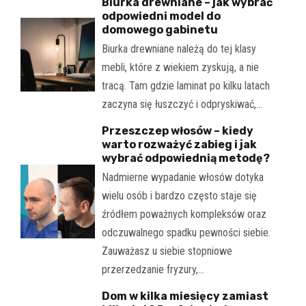
Biurka drewniane – jak wybrać
odpowiedni model do
domowego gabinetu
Biurka drewniane należą do tej klasy
mebli, które z wiekiem zyskują, a nie
tracą. Tam gdzie laminat po kilku latach
zaczyna się łuszczyć i odpryskiwać,…
Przeszczep włosów – kiedy
warto rozważyć zabieg i jak
wybrać odpowiednią metodę?
Nadmierne wypadanie włosów dotyka
wielu osób i bardzo często staje się
źródłem poważnych kompleksów oraz
odczuwalnego spadku pewności siebie.
Zauważasz u siebie stopniowe
przerzedzanie fryzury,…
Dom w kilka miesięcy zamiast