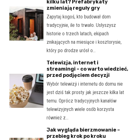
kilku lat? Prefabrykaty
zmieniają reguły gry
Zapytaj kogoś, kto budował dom
tradycyjnie, ile to trwało. Usłyszysz
historie o trzech latach, ekipach
znikających na miesiące i kosztorysie,
który po drodze urósł o…
Telewizja, internet i
streamingi – co warto wiedzieć,
przed podjęciem decyzji
Wybór telewizji i internetu do domu nie
jest dziś tak prosty jak jeszcze kilka lat
temu. Oprócz tradycyjnych kanałów
telewizyjnych wiele osób korzysta
również z…
Jak wygląda bierzmowanie –
przebieg krok po kroku