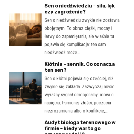
Sen o niedźwiedziu – siła, lęk
czy zagrożenie?
Sen o niedźwiedziu zwykle nie zostawia
obojętnym. To obraz ciężki, mocny i
łatwy do zapamiętania, ale właśnie tu
pojawia się komplikacja: ten sam
niedźwiedź może…
Kłótnia – sennik. Co oznacza
ten sen?
Sen o kłótni pojawia się częściej, niż
zwykle się zakłada. Zazwyczaj niesie
wyraźny sygnał emocjonalny: mówi o
napięciu, tłumionej złości, poczuciu
niezrozumienia albo o konflikcie,…
Audyt biologa terenowego w
firmie – kiedy warto go