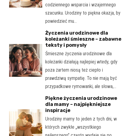
codziennego wsparcia i wzajemnego
szacunku. Urodziny to piękna okazja, by
powiedzieć mu…
Życzenia urodzinowe dla
koleżanki śmieszne – zabawne
teksty i pomysły
Śmieszne życzenia urodzinowe dla
koleżanki działają najlepiej wtedy, gdy
poza żartem niosą też ciepło i
prawdziwą sympatię. To nie mają być
przypadkowe rymowanki, ale słowa,…
Piękne życzenia urodzinowe
dla mamy – najpiękniejsze
inspiracje
Urodziny mamy to jeden z tych dni, w
których zwykłe „wszystkiego
najlepszego” często wydaje się po