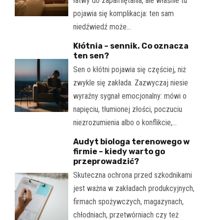
łatwy do zapamiętania, ale właśnie tu
pojawia się komplikacja: ten sam
niedźwiedź może…
Kłótnia – sennik. Co oznacza
ten sen?
Sen o kłótni pojawia się częściej, niż
zwykle się zakłada. Zazwyczaj niesie
wyraźny sygnał emocjonalny: mówi o
napięciu, tłumionej złości, poczuciu
niezrozumienia albo o konflikcie,…
Audyt biologa terenowego w
firmie – kiedy warto go
przeprowadzić?
Skuteczna ochrona przed szkodnikami
jest ważna w zakładach produkcyjnych,
firmach spożywczych, magazynach,
chłodniach, przetwórniach czy też