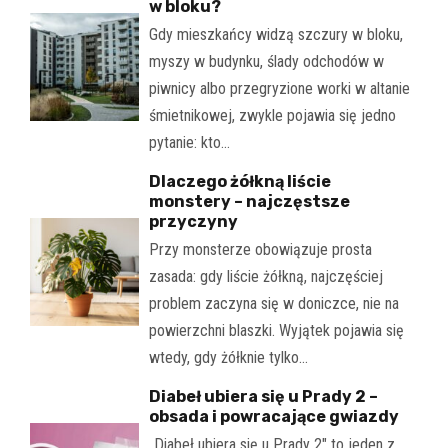
w bloku?
Gdy mieszkańcy widzą szczury w bloku,
myszy w budynku, ślady odchodów w
piwnicy albo przegryzione worki w altanie
śmietnikowej, zwykle pojawia się jedno
pytanie: kto…
Dlaczego żółkną liście
monstery – najczęstsze
przyczyny
Przy monsterze obowiązuje prosta
zasada: gdy liście żółkną, najczęściej
problem zaczyna się w doniczce, nie na
powierzchni blaszki. Wyjątek pojawia się
wtedy, gdy żółknie tylko…
Diabeł ubiera się u Prady 2 –
obsada i powracające gwiazdy
„Diabeł ubiera się u Prady 2" to jeden z