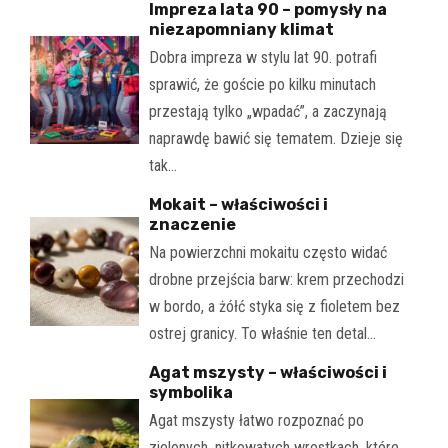
Impreza lata 90 – pomysły na
niezapomniany klimat
Dobra impreza w stylu lat 90. potrafi
sprawić, że goście po kilku minutach
przestają tylko „wpadać”, a zaczynają
naprawdę bawić się tematem. Dzieje się
tak…
Mokait – właściwości i
znaczenie
Na powierzchni mokaitu często widać
drobne przejścia barw: krem przechodzi
w bordo, a żółć styka się z fioletem bez
ostrej granicy. To właśnie ten detal…
Agat mszysty – właściwości i
symbolika
Agat mszysty łatwo rozpoznać po
zielonych, nitkowatych wrostkach, które