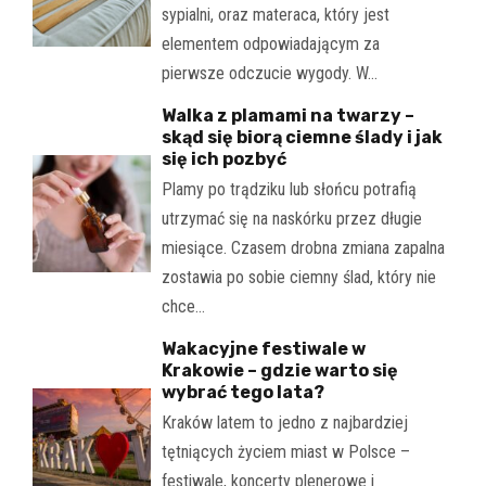
sypialni, oraz materaca, który jest
elementem odpowiadającym za
pierwsze odczucie wygody. W…
Walka z plamami na twarzy –
skąd się biorą ciemne ślady i jak
się ich pozbyć
Plamy po trądziku lub słońcu potrafią
utrzymać się na naskórku przez długie
miesiące. Czasem drobna zmiana zapalna
zostawia po sobie ciemny ślad, który nie
chce…
Wakacyjne festiwale w
Krakowie – gdzie warto się
wybrać tego lata?
Kraków latem to jedno z najbardziej
tętniących życiem miast w Polsce –
festiwale, koncerty plenerowe i