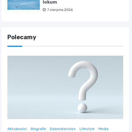
lokum
7 sierpnia 2026
Polecamy
Aktualności
Biografie
Dziennikarstwo
Lifestyle
Media