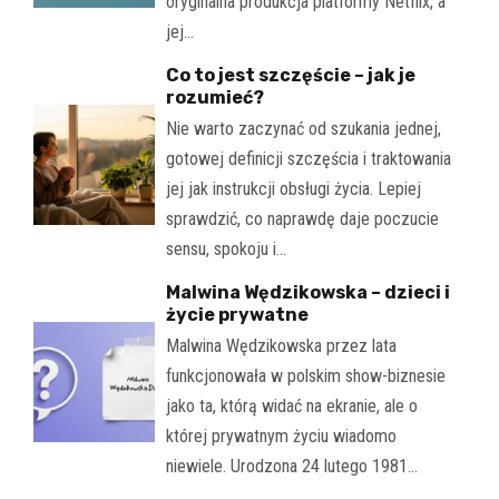
oryginalna produkcja platformy Netflix, a
jej…
Co to jest szczęście – jak je
rozumieć?
Nie warto zaczynać od szukania jednej,
gotowej definicji szczęścia i traktowania
jej jak instrukcji obsługi życia. Lepiej
sprawdzić, co naprawdę daje poczucie
sensu, spokoju i…
Malwina Wędzikowska – dzieci i
życie prywatne
Malwina Wędzikowska przez lata
funkcjonowała w polskim show-biznesie
jako ta, którą widać na ekranie, ale o
której prywatnym życiu wiadomo
niewiele. Urodzona 24 lutego 1981…