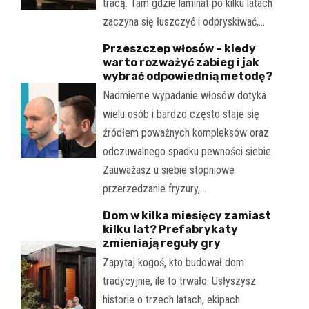
tracą. Tam gdzie laminat po kilku latach
zaczyna się łuszczyć i odpryskiwać,…
Przeszczep włosów – kiedy
warto rozważyć zabieg i jak
wybrać odpowiednią metodę?
Nadmierne wypadanie włosów dotyka
wielu osób i bardzo często staje się
źródłem poważnych kompleksów oraz
odczuwalnego spadku pewności siebie.
Zauważasz u siebie stopniowe
przerzedzanie fryzury,…
Dom w kilka miesięcy zamiast
kilku lat? Prefabrykaty
zmieniają reguły gry
Zapytaj kogoś, kto budował dom
tradycyjnie, ile to trwało. Usłyszysz
historie o trzech latach, ekipach