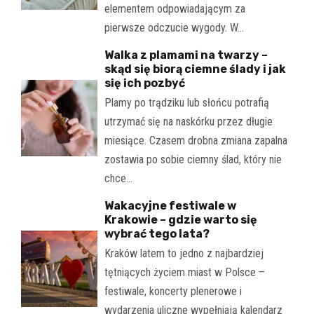
elementem odpowiadającym za
pierwsze odczucie wygody. W…
Walka z plamami na twarzy –
skąd się biorą ciemne ślady i jak
się ich pozbyć
Plamy po trądziku lub słońcu potrafią
utrzymać się na naskórku przez długie
miesiące. Czasem drobna zmiana zapalna
zostawia po sobie ciemny ślad, który nie
chce…
Wakacyjne festiwale w
Krakowie – gdzie warto się
wybrać tego lata?
Kraków latem to jedno z najbardziej
tętniących życiem miast w Polsce –
festiwale, koncerty plenerowe i
wydarzenia uliczne wypełniają kalendarz