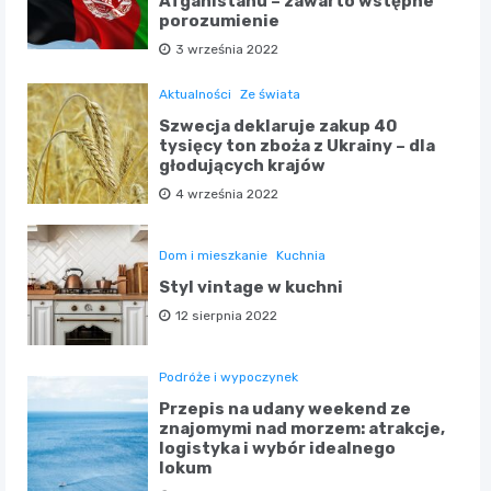
Afganistanu – zawarto wstępne
porozumienie
3 września 2022
Aktualności
Ze świata
Szwecja deklaruje zakup 40
tysięcy ton zboża z Ukrainy – dla
głodujących krajów
4 września 2022
Dom i mieszkanie
Kuchnia
Styl vintage w kuchni
12 sierpnia 2022
Podróże i wypoczynek
Przepis na udany weekend ze
znajomymi nad morzem: atrakcje,
logistyka i wybór idealnego
lokum