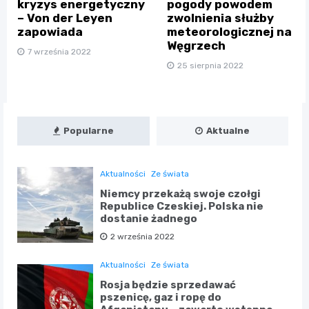
kryzys energetyczny
pogody powodem
– Von der Leyen
zwolnienia służby
zapowiada
meteorologicznej na
Węgrzech
7 września 2022
25 sierpnia 2022
Popularne
Aktualne
Aktualności
Ze świata
Niemcy przekażą swoje czołgi
Republice Czeskiej. Polska nie
dostanie żadnego
2 września 2022
Aktualności
Ze świata
Rosja będzie sprzedawać
pszenicę, gaz i ropę do