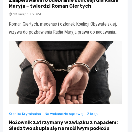
Zaapelowałem o odebranie koncesji dla Radia
Maryja – twierdzi Roman Giertych
19 sierpnia 2024
Roman Giertych, mecenas i członek Koalicji Obywatelskiej,
wzywa do pozbawienia Radia Maryja prawa do nadawania.…
Kronika Kryminalna
Na wokandzie sądowej
Z kraju
Nożownik zatrzymany w związku z napadem:
Śledztwo skupia się na możliwym podłożu