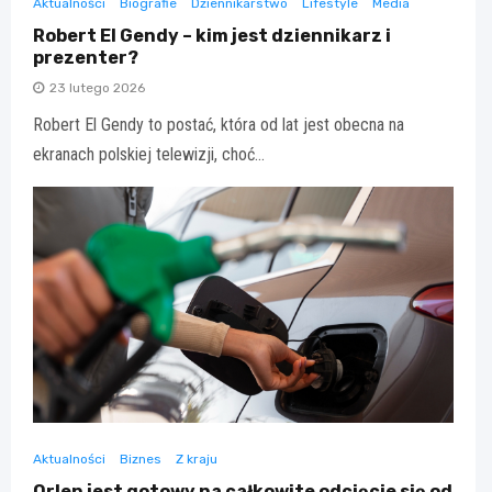
Aktualności
Biografie
Dziennikarstwo
Lifestyle
Media
Robert El Gendy – kim jest dziennikarz i
prezenter?
23 lutego 2026
Robert El Gendy to postać, która od lat jest obecna na
ekranach polskiej telewizji, choć…
Aktualności
Biznes
Z kraju
Orlen jest gotowy na całkowite odcięcie się od