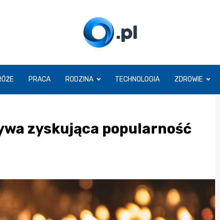
O.pl
RÓŻE
PRACA
RODZINA
TECHNOLOGIA
ZDROWIE
tywa zyskująca popularność