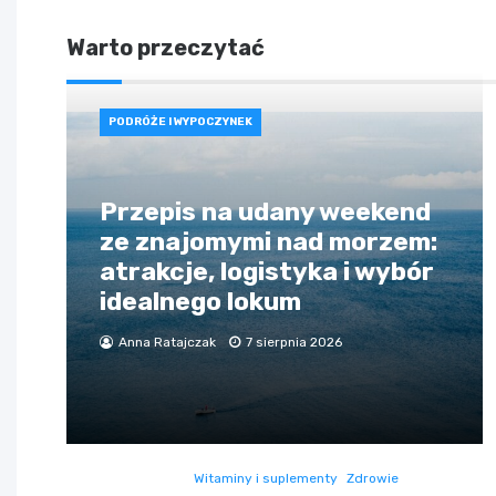
Warto przeczytać
PODRÓŻE I WYPOCZYNEK
Przepis na udany weekend
ze znajomymi nad morzem:
atrakcje, logistyka i wybór
idealnego lokum
Anna Ratajczak
7 sierpnia 2026
Witaminy i suplementy
Zdrowie