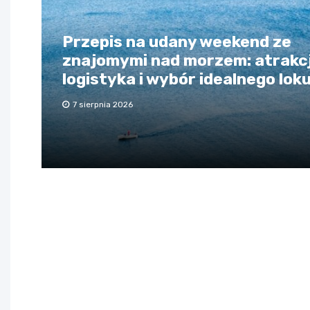
Przepis na udany weekend ze
znajomymi nad morzem: atrakcj
logistyka i wybór idealnego lok
7 sierpnia 2026