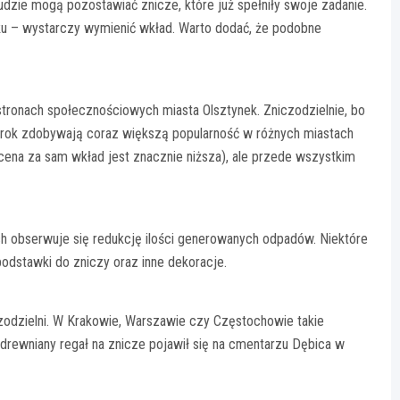
udzie mogą pozostawiać znicze, które już spełniły swoje zadanie.
ku – wystarczy wymienić wkład. Warto dodać, że podobne
a stronach społecznościowych miasta Olsztynek. Zniczodzielnie, bo
na rok zdobywają coraz większą popularność w różnych miastach
(cena za sam wkład jest znacznie niższa), ale przede wszystkim
ach obserwuje się redukcję ilości generowanych odpadów. Niektóre
 podstawki do zniczy oraz inne dekoracje.
zodzielni. W Krakowie, Warszawie czy Częstochowie takie
u drewniany regał na znicze pojawił się na cmentarzu Dębica w