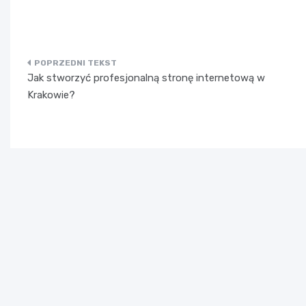
Nawigacja
Jak stworzyć profesjonalną stronę internetową w
wpisu
Krakowie?