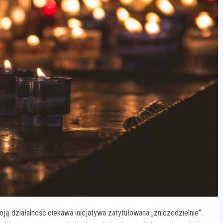
ą działalność ciekawa inicjatywa zatytułowana „zniczodzielnie”.