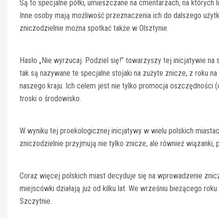
Są to specjalne półki, umieszczane na cmentarzach, na których l
Inne osoby mają możliwość przeznaczenia ich do dalszego użyt
zniczodzielnie można spotkać także w Olsztynie.
Hasło „Nie wyrzucaj. Podziel się!” towarzyszy tej inicjatywie n
tak są nazywane te specjalne stojaki na zużyte znicze, z roku 
naszego kraju. Ich celem jest nie tylko promocja oszczędności 
troski o środowisko.
W wyniku tej proekologicznej inicjatywy w wielu polskich miast
zniczodzielnie przyjmują nie tylko znicze, ale również wiązanki,
Coraz więcej polskich miast decyduje się na wprowadzenie znic
miejscówki działają już od kilku lat. We wrześniu bieżącego rok
Szczytnie.