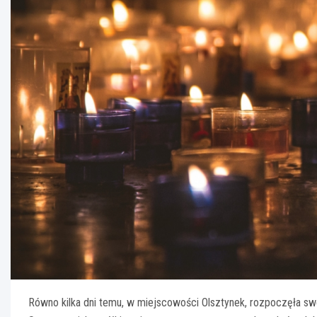
Równo kilka dni temu, w miejscowości Olsztynek, rozpoczęła swoj