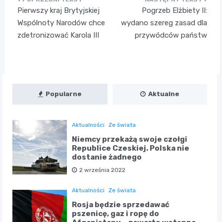
Nawigacja
Pierwszy kraj Brytyjskiej
Pogrzeb Elżbiety II:
wpisu
Wspólnoty Narodów chce
wydano szereg zasad dla
zdetronizować Karola III
przywódców państw
Popularne
Aktualne
Aktualności
Ze świata
Niemcy przekażą swoje czołgi
Republice Czeskiej. Polska nie
dostanie żadnego
2 września 2022
Aktualności
Ze świata
Rosja będzie sprzedawać
pszenicę, gaz i ropę do