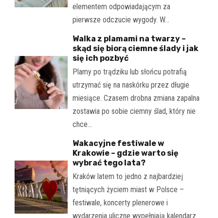
elementem odpowiadającym za
pierwsze odczucie wygody. W…
Walka z plamami na twarzy –
skąd się biorą ciemne ślady i jak
się ich pozbyć
Plamy po trądziku lub słońcu potrafią
utrzymać się na naskórku przez długie
miesiące. Czasem drobna zmiana zapalna
zostawia po sobie ciemny ślad, który nie
chce…
Wakacyjne festiwale w
Krakowie – gdzie warto się
wybrać tego lata?
Kraków latem to jedno z najbardziej
tętniących życiem miast w Polsce –
festiwale, koncerty plenerowe i
wydarzenia uliczne wypełniają kalendarz