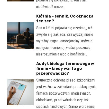
pojawia się komplikacja: ten sam
niedźwiedź może…
Kłótnia – sennik. Co oznacza
ten sen?
Sen o kłótni pojawia się częściej, niż
zwykle się zakłada. Zazwyczaj niesie
wyraźny sygnał emocjonalny: mówi o
napięciu, tłumionej złości, poczuciu
niezrozumienia albo o konflikcie,…
Audyt biologa terenowego w
firmie – kiedy warto go
przeprowadzić?
Skuteczna ochrona przed szkodnikami
jest ważna w zakładach produkcyjnych,
firmach spożywczych, magazynach,
chłodniach, przetwórniach czy też
sieciach handlowych. Samo wdrożenie