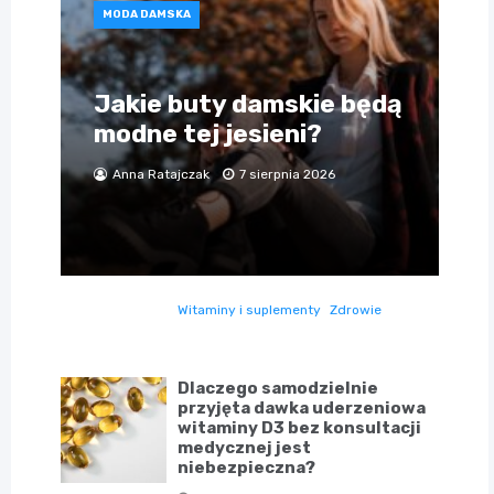
MODA DAMSKA
Jakie buty damskie będą
modne tej jesieni?
Anna Ratajczak
7 sierpnia 2026
Witaminy i suplementy
Zdrowie
Dlaczego samodzielnie
przyjęta dawka uderzeniowa
witaminy D3 bez konsultacji
medycznej jest
niebezpieczna?