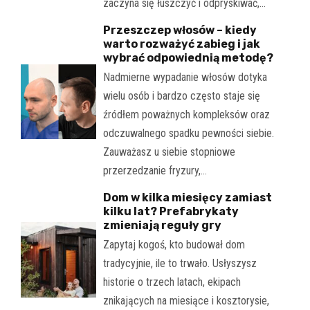
zaczyna się łuszczyć i odpryskiwać,…
Przeszczep włosów – kiedy
warto rozważyć zabieg i jak
wybrać odpowiednią metodę?
Nadmierne wypadanie włosów dotyka
wielu osób i bardzo często staje się
źródłem poważnych kompleksów oraz
odczuwalnego spadku pewności siebie.
Zauważasz u siebie stopniowe
przerzedzanie fryzury,…
Dom w kilka miesięcy zamiast
kilku lat? Prefabrykaty
zmieniają reguły gry
Zapytaj kogoś, kto budował dom
tradycyjnie, ile to trwało. Usłyszysz
historie o trzech latach, ekipach
znikających na miesiące i kosztorysie,