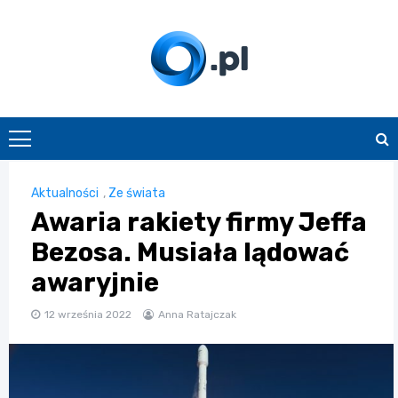
Skip
to
content
O.pl
Aktualności
,
Ze świata
Awaria rakiety firmy Jeffa
Bezosa. Musiała lądować
awaryjnie
12 września 2022
Anna Ratajczak