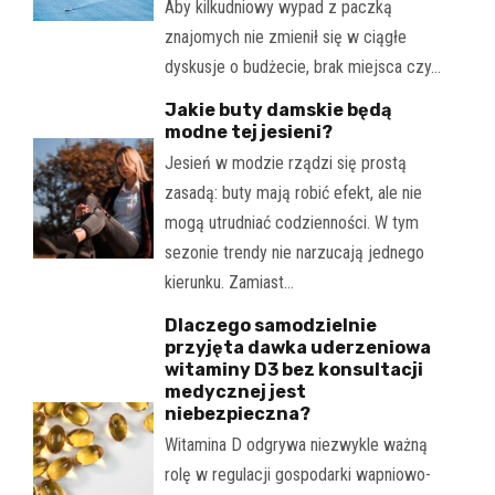
Aby kilkudniowy wypad z paczką
znajomych nie zmienił się w ciągłe
dyskusje o budżecie, brak miejsca czy…
Jakie buty damskie będą
modne tej jesieni?
Jesień w modzie rządzi się prostą
zasadą: buty mają robić efekt, ale nie
mogą utrudniać codzienności. W tym
sezonie trendy nie narzucają jednego
kierunku. Zamiast…
Dlaczego samodzielnie
przyjęta dawka uderzeniowa
witaminy D3 bez konsultacji
medycznej jest
niebezpieczna?
Witamina D odgrywa niezwykle ważną
rolę w regulacji gospodarki wapniowo-