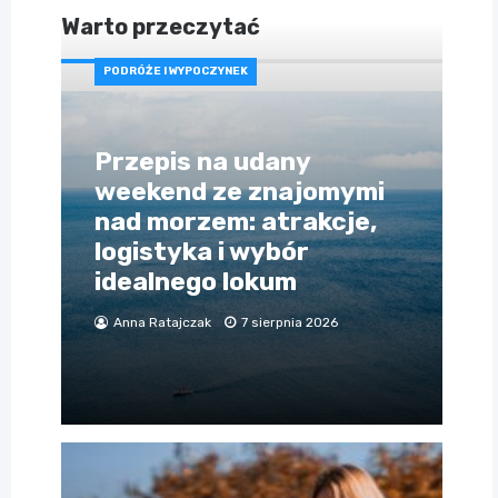
Warto przeczytać
PODRÓŻE I WYPOCZYNEK
Przepis na udany
weekend ze znajomymi
nad morzem: atrakcje,
logistyka i wybór
idealnego lokum
Anna Ratajczak
7 sierpnia 2026