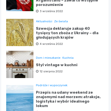
Afganistanu – zawarto wstępne
porozumienie
3 września 2022
Aktualności
Ze świata
Szwecja deklaruje zakup 40
tysięcy ton zboża z Ukrainy – dla
głodujących krajów
4 września 2022
Dom i mieszkanie
Kuchnia
Styl vintage w kuchni
12 sierpnia 2022
Podróże i wypoczynek
Przepis na udany weekend ze
znajomymi nad morzem: atrakcje,
logistyka i wybór idealnego
lokum