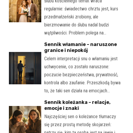
ślubu kościelnego temat wraca
regularnie: świadectwo chrztu jest, kurs
przedmałżeński zrobiony, ale
bierzmowanie do ślubu nadal budzi
wątpliwości. Problem polega na…
Sennik włamanie – naruszone
granice i niepokój
Celem interpretacji snu o włamaniu jest
uchwycenie, co zostało naruszone:
poczucie bezpieczeństwa, prywatność,
kontrola albo zaufanie. Przeszkodą bywa
to, że taki sen działa na emocjach…
Sennik koleżanka – relacje,
emocje i znaki
Najczęściej sen o koleżance tłumaczy
się przez prostą metodę skojarzeń:
patrzy się, kim ta osoba jest na jawie i