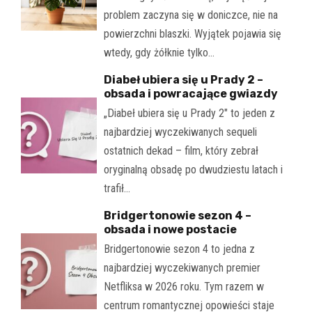
problem zaczyna się w doniczce, nie na
powierzchni blaszki. Wyjątek pojawia się
wtedy, gdy żółknie tylko…
Diabeł ubiera się u Prady 2 –
obsada i powracające gwiazdy
„Diabeł ubiera się u Prady 2" to jeden z
najbardziej wyczekiwanych sequeli
ostatnich dekad – film, który zebrał
oryginalną obsadę po dwudziestu latach i
trafił…
Bridgertonowie sezon 4 –
obsada i nowe postacie
Bridgertonowie sezon 4 to jedna z
najbardziej wyczekiwanych premier
Netfliksa w 2026 roku. Tym razem w
centrum romantycznej opowieści staje