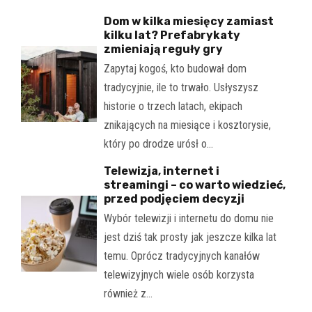
Dom w kilka miesięcy zamiast
kilku lat? Prefabrykaty
zmieniają reguły gry
Zapytaj kogoś, kto budował dom
tradycyjnie, ile to trwało. Usłyszysz
historie o trzech latach, ekipach
znikających na miesiące i kosztorysie,
który po drodze urósł o…
Telewizja, internet i
streamingi – co warto wiedzieć,
przed podjęciem decyzji
Wybór telewizji i internetu do domu nie
jest dziś tak prosty jak jeszcze kilka lat
temu. Oprócz tradycyjnych kanałów
telewizyjnych wiele osób korzysta
również z…