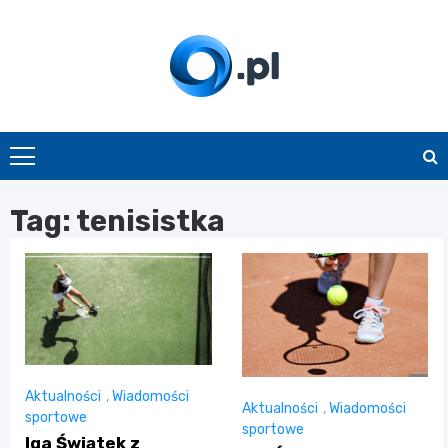
Skip
to
content
O.pl
Tag:
tenisistka
Aktualności
,
Wiadomości
Aktualności
,
Wiadomości
sportowe
sportowe
Iga Świątek z