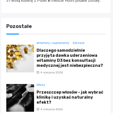
31-letnią kobietę z Polski w mieście Hoorn podane zostały…
Pozostałe
Witaminy i suplementy
Zdrowie
Dlaczego samodzielnie
przyjęta dawka uderzeniowa
witaminy D3 bez konsultacji
medycznej jest niebezpieczna?
4 sierpnia 2026
Włosy
Przeszczep włosów – jak wybrać
klinikę i uzyskać naturalny
efekt?
4 sierpnia 2026