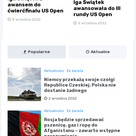
Iga Świątek
awansem do
awansowała do III
ćwierćfinału US Open
rundy US Open
8 września 2022
5 września 2022
Popularne
Aktualne
Aktualności
Ze świata
Niemcy przekażą swoje czołgi
Republice Czeskiej. Polska nie
dostanie żadnego
2 września 2022
Aktualności
Ze świata
Rosja będzie sprzedawać
pszenicę, gaz i ropę do
Afganistanu – zawarto wstępne