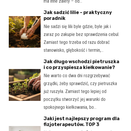
ma inne zalety – od…
Jak sadzić lilie – praktyczny
poradnik
Nie sadzi się lilii byle gdzie, byle jak i
zaraz po zakupie bez sprawdzenia cebul.
Zamiast tego trzeba od razu dobrać
stanowisko, głębokość i termin,…
Jak długo wschodzi pietruszka
i co przyspiesza kiełkowanie?
Nie warto co dwa dni rozgrzebywać
grządki, żeby sprawdzić, czy pietruszka
już ruszyła. Zamiast tego lepiej od
początku stworzyć jej warunki do
spokojnego kiełkowania, bo…
Jaki jest najlepszy program dla
fizjoterapeutów. TOP 3