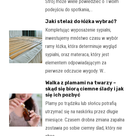
Strój może wiele powiedzieć o Twoim
podejściu do spotkania,…
Jaki stelaż do łóżka wybrać?
Kompletując wyposażenie sypialni,
inwestujemy mnóstwo czasu w wybór
ramy łóżka, która determinuje wygląd
sypialni, oraz materaca, który jest
elementem odpowiadającym za
pierwsze odczucie wygody. W…
Walka z plamami na twarzy –
skąd się biorą ciemne ślady i jak
się ich pozbyć
Plamy po trądziku lub słońcu potrafią
utrzymać się na naskórku przez długie
miesiące. Czasem drobna zmiana zapalna
zostawia po sobie ciemny ślad, który nie