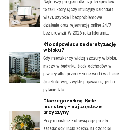
Najlepszy program dla fizjoterapeutów
to taki, który łączy intuicyjny kalendarz
wizyt, szybkie i bezproblemowe
działanie oraz rejestrację online 24/7
bez prowizji. W 2026 roku liderami…
Kto odpowiada za deratyzację
w bloku?
Gdy mieszkańcy widzą szczury w bloku,
myszy w budynku, ślady odchodów w
piwnicy albo przegryzione worki w altanie
śmietnikowej, zwykle pojawia się jedno
pytanie: kto…
Dlaczego żółkną liście
monstery – najczęstsze
przyczyny
Przy monsterze obowiązuje prosta
zasada: gdy liście żółkną, najczęściej