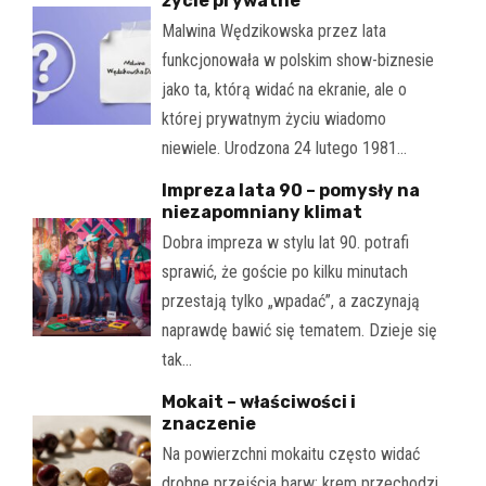
życie prywatne
Malwina Wędzikowska przez lata
funkcjonowała w polskim show-biznesie
jako ta, którą widać na ekranie, ale o
której prywatnym życiu wiadomo
niewiele. Urodzona 24 lutego 1981…
Impreza lata 90 – pomysły na
niezapomniany klimat
Dobra impreza w stylu lat 90. potrafi
sprawić, że goście po kilku minutach
przestają tylko „wpadać”, a zaczynają
naprawdę bawić się tematem. Dzieje się
tak…
Mokait – właściwości i
znaczenie
Na powierzchni mokaitu często widać
drobne przejścia barw: krem przechodzi