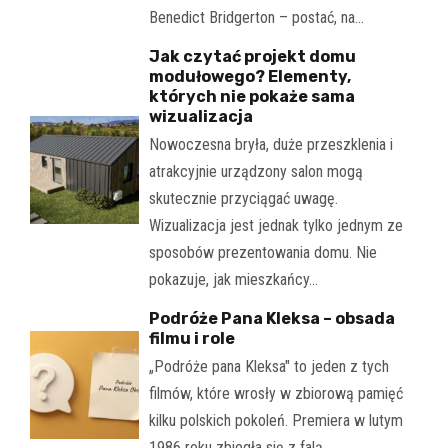
Benedict Bridgerton – postać, na…
Jak czytać projekt domu
modułowego? Elementy,
których nie pokaże sama
wizualizacja
Nowoczesna bryła, duże przeszklenia i
atrakcyjnie urządzony salon mogą
skutecznie przyciągać uwagę.
Wizualizacja jest jednak tylko jednym ze
sposobów prezentowania domu. Nie
pokazuje, jak mieszkańcy…
Podróże Pana Kleksa – obsada
filmu i role
„Podróże pana Kleksa" to jeden z tych
filmów, które wrosły w zbiorową pamięć
kilku polskich pokoleń. Premiera w lutym
1986 roku zbiegła się z falą…