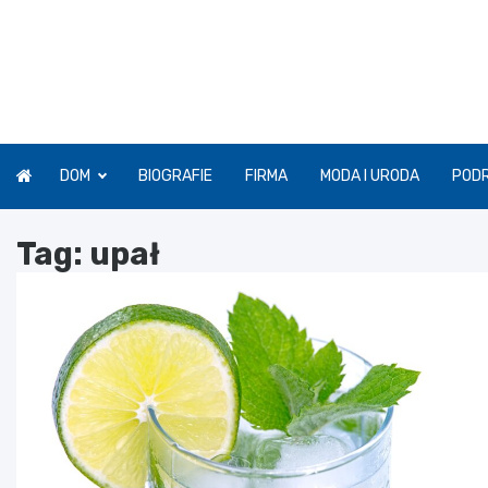
Skip
to
content
DOM
BIOGRAFIE
FIRMA
MODA I URODA
POD
Tag:
upał