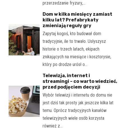
przerzedzanie fryzury,…
Dom w kilka miesięcy zamiast
kilku lat? Prefabrykaty
zmieniają reguły gry
Zapytaj kogoś, kto budował dom
tradycyjnie, ile to trwało. Usłyszysz
historie o trzech latach, ekipach
znikających na miesiące i kosztorysie,
który po drodze urósł o…
Telewizja, internet i
streamingi – co warto wiedzieć,
przed podjęciem decyzji
Wybór telewizji i internetu do domu nie
jest dziś tak prosty jak jeszcze kilka lat
temu. Oprócz tradycyjnych kanałów
telewizyjnych wiele osób korzysta
również z…