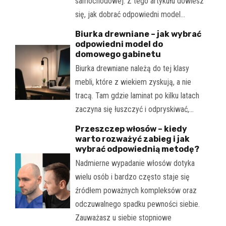
samochodowej. Z tego artykułu dowiesz
się, jak dobrać odpowiedni model…
Biurka drewniane – jak wybrać
odpowiedni model do
domowego gabinetu
Biurka drewniane należą do tej klasy
mebli, które z wiekiem zyskują, a nie
tracą. Tam gdzie laminat po kilku latach
zaczyna się łuszczyć i odpryskiwać,…
Przeszczep włosów – kiedy
warto rozważyć zabieg i jak
wybrać odpowiednią metodę?
Nadmierne wypadanie włosów dotyka
wielu osób i bardzo często staje się
źródłem poważnych kompleksów oraz
odczuwalnego spadku pewności siebie.
Zauważasz u siebie stopniowe