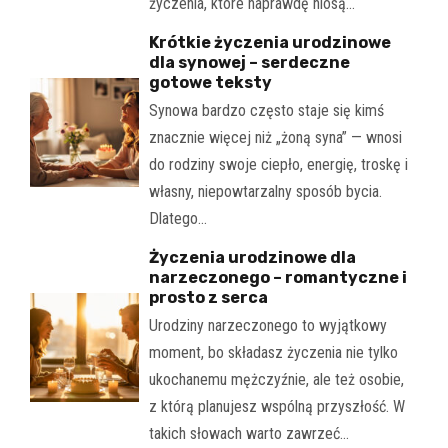
życzenia, które naprawdę niosą…
Krótkie życzenia urodzinowe
dla synowej – serdeczne
gotowe teksty
Synowa bardzo często staje się kimś
znacznie więcej niż „żoną syna” — wnosi
do rodziny swoje ciepło, energię, troskę i
własny, niepowtarzalny sposób bycia.
Dlatego…
Życzenia urodzinowe dla
narzeczonego – romantyczne i
prosto z serca
Urodziny narzeczonego to wyjątkowy
moment, bo składasz życzenia nie tylko
ukochanemu mężczyźnie, ale też osobie,
z którą planujesz wspólną przyszłość. W
takich słowach warto zawrzeć…