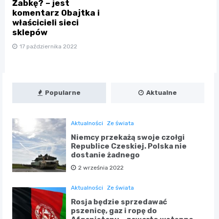
Żabkę? – jest
komentarz Obajtka i
właścicieli sieci
sklepów
17 października 2022
Popularne
Aktualne
Aktualności
Ze świata
Niemcy przekażą swoje czołgi
Republice Czeskiej. Polska nie
dostanie żadnego
2 września 2022
Aktualności
Ze świata
Rosja będzie sprzedawać
pszenicę, gaz i ropę do