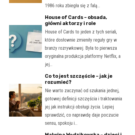
1986 roku zbiegła się z falą…
House of Cards – obsada,
główni aktorzy i role
House of Cards to jeden z tych seriali,
które dosłownie zmieniły reguły gry w
branży rozrywkowej. Była to pierwsza
oryginalna produkcja platformy Netflix, a
jej…
Co to jest szczęście – jak je
rozumieć?
Nie warto zaczynać od szukania jednej,
gotowej definicji szczęścia i traktowania
jej jak instrukcji obsługi życia. Lepiej
sprawdzić, co naprawdę daje poczucie
sensu, spokoju i…
Malwina Wędzikowska – dzieci i