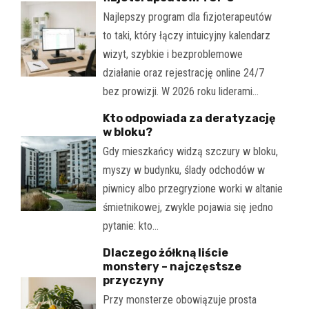
Najlepszy program dla fizjoterapeutów
to taki, który łączy intuicyjny kalendarz
wizyt, szybkie i bezproblemowe
działanie oraz rejestrację online 24/7
bez prowizji. W 2026 roku liderami…
Kto odpowiada za deratyzację
w bloku?
Gdy mieszkańcy widzą szczury w bloku,
myszy w budynku, ślady odchodów w
piwnicy albo przegryzione worki w altanie
śmietnikowej, zwykle pojawia się jedno
pytanie: kto…
Dlaczego żółkną liście
monstery – najczęstsze
przyczyny
Przy monsterze obowiązuje prosta