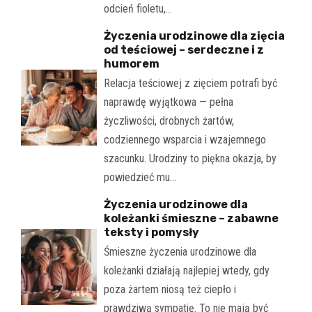
odcień fioletu,…
Życzenia urodzinowe dla zięcia
od teściowej – serdeczne i z
humorem
Relacja teściowej z zięciem potrafi być
naprawdę wyjątkowa — pełna
życzliwości, drobnych żartów,
codziennego wsparcia i wzajemnego
szacunku. Urodziny to piękna okazja, by
powiedzieć mu…
Życzenia urodzinowe dla
koleżanki śmieszne – zabawne
teksty i pomysły
Śmieszne życzenia urodzinowe dla
koleżanki działają najlepiej wtedy, gdy
poza żartem niosą też ciepło i
prawdziwą sympatię. To nie mają być