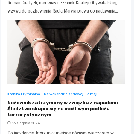
Roman Giertych, mecenas i członek Koalicji Obywatelskiej,
wzywa do pozbawienia Radia Maryja prawa do nadawania.…
Kronika Kryminalna
Na wokandzie sądowej
Z kraju
Nożownik zatrzymany w związku z napadem:
Śledztwo skupia się na możliwym podłożu
terrorystycznym
16 sierpnia 2024
Po incydencie, który miał miejsce późnym wieczorem w