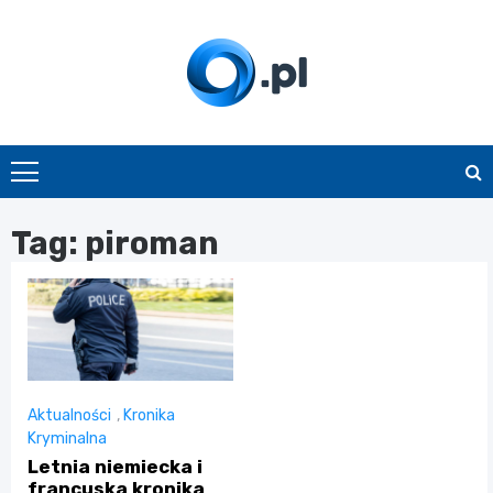
Skip
to
content
O.pl
Tag:
piroman
Aktualności
,
Kronika
Kryminalna
Letnia niemiecka i
francuska kronika