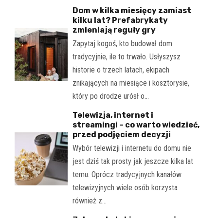
Dom w kilka miesięcy zamiast
kilku lat? Prefabrykaty
zmieniają reguły gry
Zapytaj kogoś, kto budował dom
tradycyjnie, ile to trwało. Usłyszysz
historie o trzech latach, ekipach
znikających na miesiące i kosztorysie,
który po drodze urósł o…
Telewizja, internet i
streamingi – co warto wiedzieć,
przed podjęciem decyzji
Wybór telewizji i internetu do domu nie
jest dziś tak prosty jak jeszcze kilka lat
temu. Oprócz tradycyjnych kanałów
telewizyjnych wiele osób korzysta
również z…