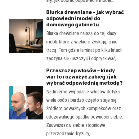
się, jak dobrać odpowiedni model…
Biurka drewniane – jak wybrać
odpowiedni model do
domowego gabinetu
Biurka drewniane należą do tej klasy
mebli, które z wiekiem zyskują, a nie
tracą. Tam gdzie laminat po kilku latach
zaczyna się łuszczyć i odpryskiwać,…
Przeszczep włosów – kiedy
warto rozważyć zabieg i jak
wybrać odpowiednią metodę?
Nadmierne wypadanie włosów dotyka
wielu osób i bardzo często staje się
źródłem poważnych kompleksów oraz
odczuwalnego spadku pewności siebie.
Zauważasz u siebie stopniowe
przerzedzanie fryzury,…