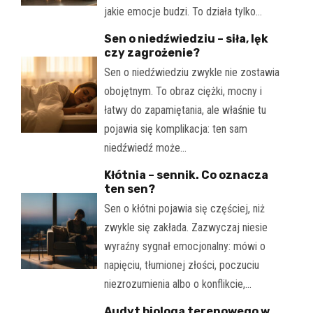
jakie emocje budzi. To działa tylko…
Sen o niedźwiedziu – siła, lęk
czy zagrożenie?
Sen o niedźwiedziu zwykle nie zostawia
obojętnym. To obraz ciężki, mocny i
łatwy do zapamiętania, ale właśnie tu
pojawia się komplikacja: ten sam
niedźwiedź może…
Kłótnia – sennik. Co oznacza
ten sen?
Sen o kłótni pojawia się częściej, niż
zwykle się zakłada. Zazwyczaj niesie
wyraźny sygnał emocjonalny: mówi o
napięciu, tłumionej złości, poczuciu
niezrozumienia albo o konflikcie,…
Audyt biologa terenowego w