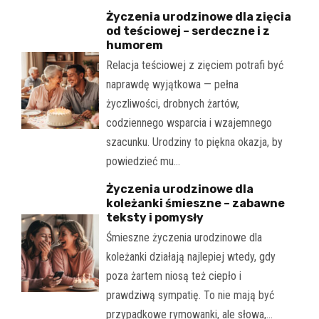
Życzenia urodzinowe dla zięcia
od teściowej – serdeczne i z
humorem
Relacja teściowej z zięciem potrafi być
naprawdę wyjątkowa — pełna
życzliwości, drobnych żartów,
codziennego wsparcia i wzajemnego
szacunku. Urodziny to piękna okazja, by
powiedzieć mu…
Życzenia urodzinowe dla
koleżanki śmieszne – zabawne
teksty i pomysły
Śmieszne życzenia urodzinowe dla
koleżanki działają najlepiej wtedy, gdy
poza żartem niosą też ciepło i
prawdziwą sympatię. To nie mają być
przypadkowe rymowanki, ale słowa,…