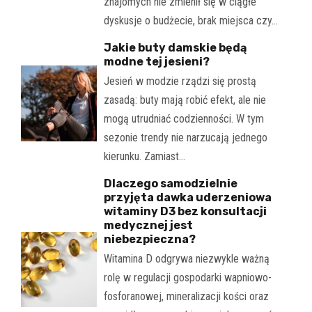
znajomych nie zmienił się w ciągłe
dyskusje o budżecie, brak miejsca czy…
Jakie buty damskie będą
modne tej jesieni?
Jesień w modzie rządzi się prostą
zasadą: buty mają robić efekt, ale nie
mogą utrudniać codzienności. W tym
sezonie trendy nie narzucają jednego
kierunku. Zamiast…
Dlaczego samodzielnie
przyjęta dawka uderzeniowa
witaminy D3 bez konsultacji
medycznej jest
niebezpieczna?
Witamina D odgrywa niezwykle ważną
rolę w regulacji gospodarki wapniowo-
fosforanowej, mineralizacji kości oraz