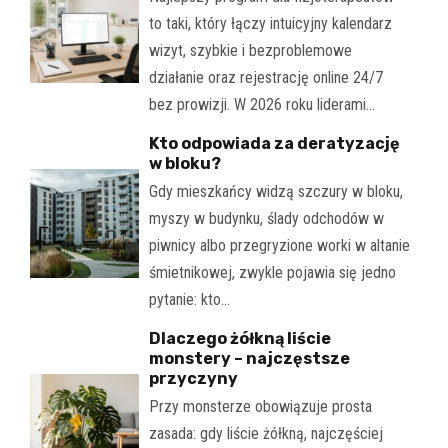
to taki, który łączy intuicyjny kalendarz
wizyt, szybkie i bezproblemowe
działanie oraz rejestrację online 24/7
bez prowizji. W 2026 roku liderami…
Kto odpowiada za deratyzację
w bloku?
Gdy mieszkańcy widzą szczury w bloku,
myszy w budynku, ślady odchodów w
piwnicy albo przegryzione worki w altanie
śmietnikowej, zwykle pojawia się jedno
pytanie: kto…
Dlaczego żółkną liście
monstery – najczęstsze
przyczyny
Przy monsterze obowiązuje prosta
zasada: gdy liście żółkną, najczęściej