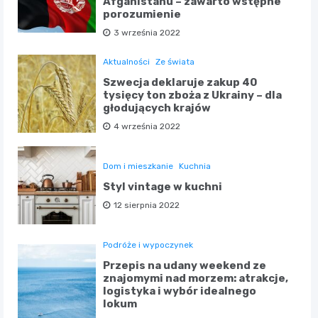
Afganistanu – zawarto wstępne
porozumienie
3 września 2022
Aktualności
Ze świata
Szwecja deklaruje zakup 40
tysięcy ton zboża z Ukrainy – dla
głodujących krajów
4 września 2022
Dom i mieszkanie
Kuchnia
Styl vintage w kuchni
12 sierpnia 2022
Podróże i wypoczynek
Przepis na udany weekend ze
znajomymi nad morzem: atrakcje,
logistyka i wybór idealnego
lokum