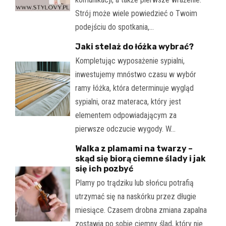
Strój może wiele powiedzieć o Twoim
podejściu do spotkania,…
Jaki stelaż do łóżka wybrać?
Kompletując wyposażenie sypialni,
inwestujemy mnóstwo czasu w wybór
ramy łóżka, która determinuje wygląd
sypialni, oraz materaca, który jest
elementem odpowiadającym za
pierwsze odczucie wygody. W…
Walka z plamami na twarzy –
skąd się biorą ciemne ślady i jak
się ich pozbyć
Plamy po trądziku lub słońcu potrafią
utrzymać się na naskórku przez długie
miesiące. Czasem drobna zmiana zapalna
zostawia po sobie ciemny ślad, który nie