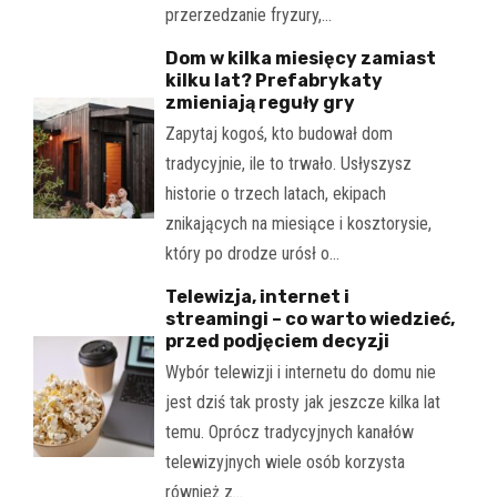
przerzedzanie fryzury,…
Dom w kilka miesięcy zamiast
kilku lat? Prefabrykaty
zmieniają reguły gry
Zapytaj kogoś, kto budował dom
tradycyjnie, ile to trwało. Usłyszysz
historie o trzech latach, ekipach
znikających na miesiące i kosztorysie,
który po drodze urósł o…
Telewizja, internet i
streamingi – co warto wiedzieć,
przed podjęciem decyzji
Wybór telewizji i internetu do domu nie
jest dziś tak prosty jak jeszcze kilka lat
temu. Oprócz tradycyjnych kanałów
telewizyjnych wiele osób korzysta
również z…