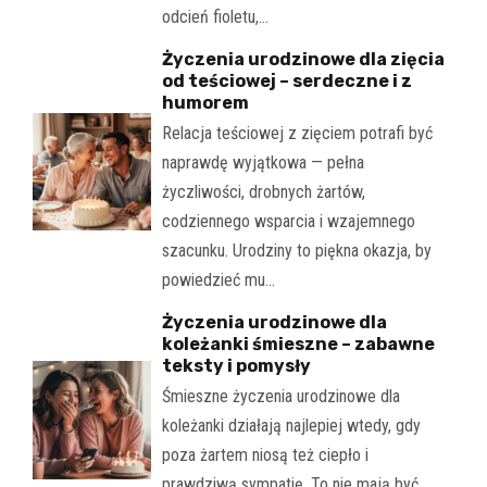
odcień fioletu,…
Życzenia urodzinowe dla zięcia
od teściowej – serdeczne i z
humorem
Relacja teściowej z zięciem potrafi być
naprawdę wyjątkowa — pełna
życzliwości, drobnych żartów,
codziennego wsparcia i wzajemnego
szacunku. Urodziny to piękna okazja, by
powiedzieć mu…
Życzenia urodzinowe dla
koleżanki śmieszne – zabawne
teksty i pomysły
Śmieszne życzenia urodzinowe dla
koleżanki działają najlepiej wtedy, gdy
poza żartem niosą też ciepło i
prawdziwą sympatię. To nie mają być