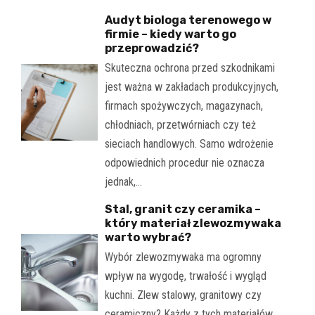
Audyt biologa terenowego w
firmie – kiedy warto go
przeprowadzić?
Skuteczna ochrona przed szkodnikami
jest ważna w zakładach produkcyjnych,
firmach spożywczych, magazynach,
chłodniach, przetwórniach czy też
sieciach handlowych. Samo wdrożenie
odpowiednich procedur nie oznacza
jednak,…
Stal, granit czy ceramika –
który materiał zlewozmywaka
warto wybrać?
Wybór zlewozmywaka ma ogromny
wpływ na wygodę, trwałość i wygląd
kuchni. Zlew stalowy, granitowy czy
ceramiczny? Każdy z tych materiałów