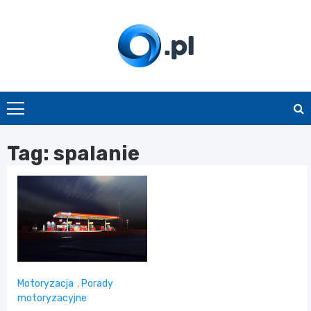
Skip
to
content
O.pl
Tag:
spalanie
Motoryzacja
,
Porady
motoryzacyjne