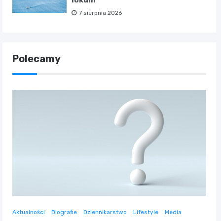
lokum
7 sierpnia 2026
Polecamy
Aktualności
Biografie
Dziennikarstwo
Lifestyle
Media