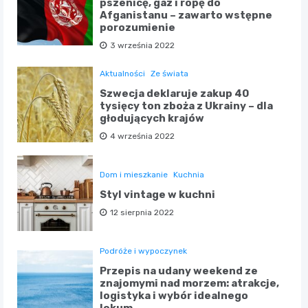
pszenicę, gaz i ropę do
Afganistanu – zawarto wstępne
porozumienie
3 września 2022
Aktualności
Ze świata
Szwecja deklaruje zakup 40
tysięcy ton zboża z Ukrainy – dla
głodujących krajów
4 września 2022
Dom i mieszkanie
Kuchnia
Styl vintage w kuchni
12 sierpnia 2022
Podróże i wypoczynek
Przepis na udany weekend ze
znajomymi nad morzem: atrakcje,
logistyka i wybór idealnego