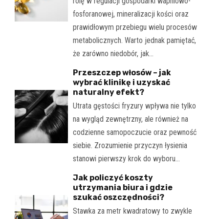
rolę w regulacji gospodarki wapniowo-
fosforanowej, mineralizacji kości oraz
prawidłowym przebiegu wielu procesów
metabolicznych. Warto jednak pamiętać,
że zarówno niedobór, jak…
Przeszczep włosów – jak
wybrać klinikę i uzyskać
naturalny efekt?
Utrata gęstości fryzury wpływa nie tylko
na wygląd zewnętrzny, ale również na
codzienne samopoczucie oraz pewność
siebie. Zrozumienie przyczyn łysienia
stanowi pierwszy krok do wyboru…
Jak policzyć koszty
utrzymania biura i gdzie
szukać oszczędności?
Stawka za metr kwadratowy to zwykle