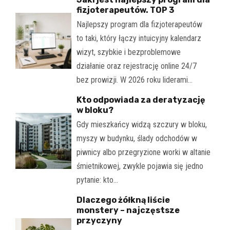
fizjoterapeutów. TOP 3
Najlepszy program dla fizjoterapeutów
to taki, który łączy intuicyjny kalendarz
wizyt, szybkie i bezproblemowe
działanie oraz rejestrację online 24/7
bez prowizji. W 2026 roku liderami…
Kto odpowiada za deratyzację
w bloku?
Gdy mieszkańcy widzą szczury w bloku,
myszy w budynku, ślady odchodów w
piwnicy albo przegryzione worki w altanie
śmietnikowej, zwykle pojawia się jedno
pytanie: kto…
Dlaczego żółkną liście
monstery – najczęstsze
przyczyny