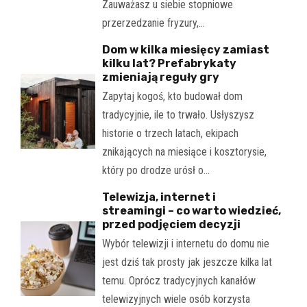
Zauważasz u siebie stopniowe
przerzedzanie fryzury,…
Dom w kilka miesięcy zamiast
kilku lat? Prefabrykaty
zmieniają reguły gry
Zapytaj kogoś, kto budował dom
tradycyjnie, ile to trwało. Usłyszysz
historie o trzech latach, ekipach
znikających na miesiące i kosztorysie,
który po drodze urósł o…
Telewizja, internet i
streamingi – co warto wiedzieć,
przed podjęciem decyzji
Wybór telewizji i internetu do domu nie
jest dziś tak prosty jak jeszcze kilka lat
temu. Oprócz tradycyjnych kanałów
telewizyjnych wiele osób korzysta