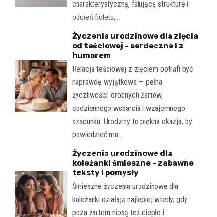
charakterystyczną, falującą strukturę i
odcień fioletu,…
Życzenia urodzinowe dla zięcia
od teściowej – serdeczne i z
humorem
Relacja teściowej z zięciem potrafi być
naprawdę wyjątkowa — pełna
życzliwości, drobnych żartów,
codziennego wsparcia i wzajemnego
szacunku. Urodziny to piękna okazja, by
powiedzieć mu…
Życzenia urodzinowe dla
koleżanki śmieszne – zabawne
teksty i pomysły
Śmieszne życzenia urodzinowe dla
koleżanki działają najlepiej wtedy, gdy
poza żartem niosą też ciepło i