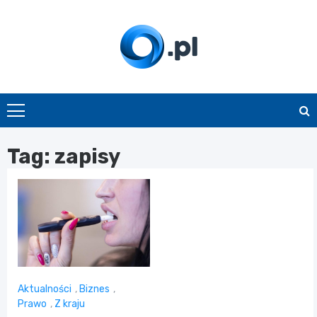
Skip
to
content
O.pl
Tag:
zapisy
Aktualności
,
Biznes
,
Prawo
,
Z kraju