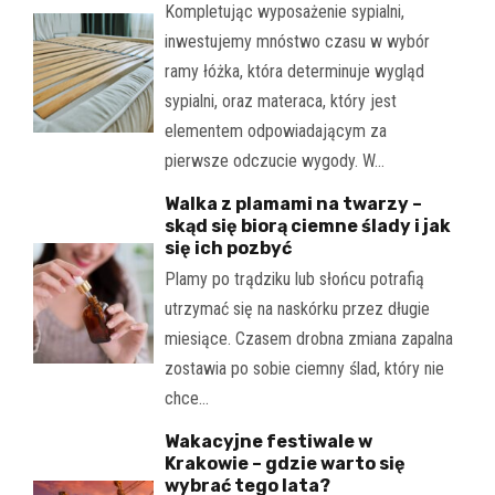
Kompletując wyposażenie sypialni,
inwestujemy mnóstwo czasu w wybór
ramy łóżka, która determinuje wygląd
sypialni, oraz materaca, który jest
elementem odpowiadającym za
pierwsze odczucie wygody. W…
Walka z plamami na twarzy –
skąd się biorą ciemne ślady i jak
się ich pozbyć
Plamy po trądziku lub słońcu potrafią
utrzymać się na naskórku przez długie
miesiące. Czasem drobna zmiana zapalna
zostawia po sobie ciemny ślad, który nie
chce…
Wakacyjne festiwale w
Krakowie – gdzie warto się
wybrać tego lata?