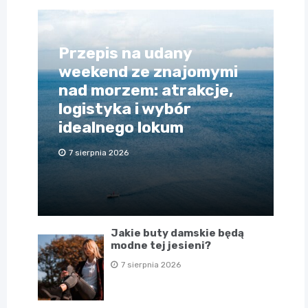
Przepis na udany
weekend ze znajomymi
nad morzem: atrakcje,
logistyka i wybór
idealnego lokum
7 sierpnia 2026
Jakie buty damskie będą
modne tej jesieni?
7 sierpnia 2026