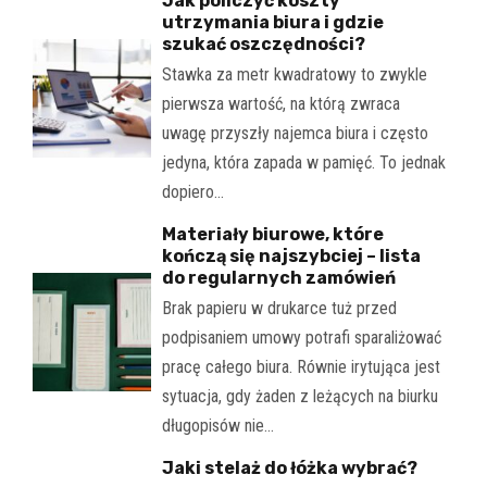
Jak policzyć koszty
utrzymania biura i gdzie
szukać oszczędności?
Stawka za metr kwadratowy to zwykle
pierwsza wartość, na którą zwraca
uwagę przyszły najemca biura i często
jedyna, która zapada w pamięć. To jednak
dopiero…
Materiały biurowe, które
kończą się najszybciej – lista
do regularnych zamówień
Brak papieru w drukarce tuż przed
podpisaniem umowy potrafi sparaliżować
pracę całego biura. Równie irytująca jest
sytuacja, gdy żaden z leżących na biurku
długopisów nie…
Jaki stelaż do łóżka wybrać?