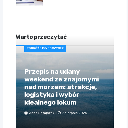
Warto przeczytać
PODRÓŻE I WYPOCZYNEK
Przepis na udany
weekend ze znajomymi
nad morzem: atrakcje,
logistyka i wybór
idealnego lokum
Anna Ratajczak
7 sierpnia 2026