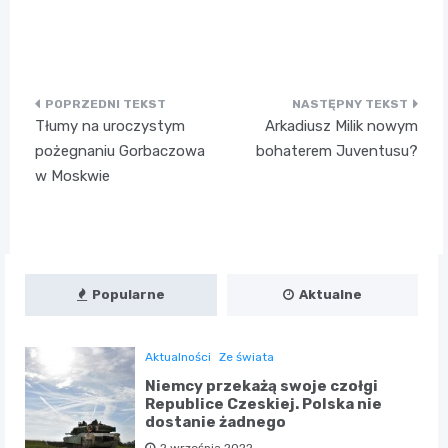
Nawigacja
Tłumy na uroczystym
Arkadiusz Milik nowym
wpisu
pożegnaniu Gorbaczowa
bohaterem Juventusu?
w Moskwie
Popularne
Aktualne
Aktualności
Ze świata
Niemcy przekażą swoje czołgi
Republice Czeskiej. Polska nie
dostanie żadnego