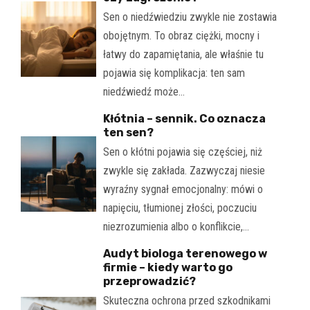
Sen o niedźwiedziu zwykle nie zostawia
obojętnym. To obraz ciężki, mocny i
łatwy do zapamiętania, ale właśnie tu
pojawia się komplikacja: ten sam
niedźwiedź może…
Kłótnia – sennik. Co oznacza
ten sen?
Sen o kłótni pojawia się częściej, niż
zwykle się zakłada. Zazwyczaj niesie
wyraźny sygnał emocjonalny: mówi o
napięciu, tłumionej złości, poczuciu
niezrozumienia albo o konflikcie,…
Audyt biologa terenowego w
firmie – kiedy warto go
przeprowadzić?
Skuteczna ochrona przed szkodnikami