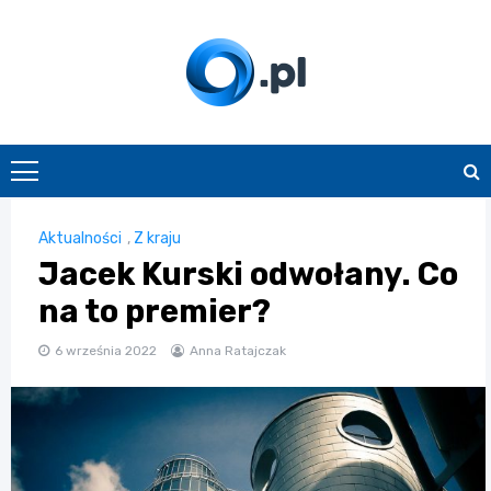
Skip
to
content
O.pl
Aktualności
,
Z kraju
Jacek Kurski odwołany. Co
na to premier?
6 września 2022
Anna Ratajczak