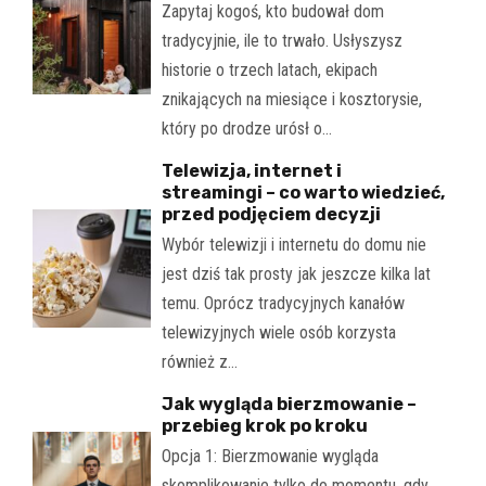
Zapytaj kogoś, kto budował dom
tradycyjnie, ile to trwało. Usłyszysz
historie o trzech latach, ekipach
znikających na miesiące i kosztorysie,
który po drodze urósł o…
Telewizja, internet i
streamingi – co warto wiedzieć,
przed podjęciem decyzji
Wybór telewizji i internetu do domu nie
jest dziś tak prosty jak jeszcze kilka lat
temu. Oprócz tradycyjnych kanałów
telewizyjnych wiele osób korzysta
również z…
Jak wygląda bierzmowanie –
przebieg krok po kroku
Opcja 1: Bierzmowanie wygląda
skomplikowanie tylko do momentu, gdy