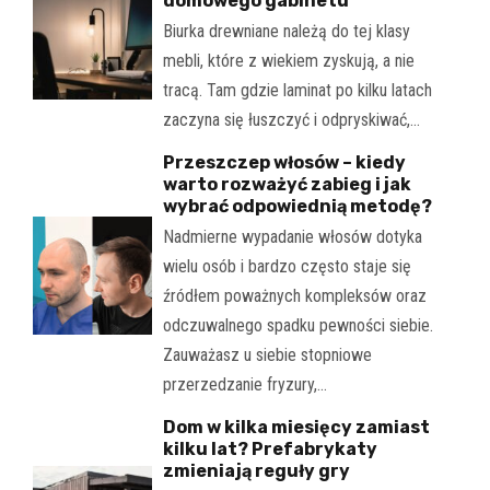
domowego gabinetu
Biurka drewniane należą do tej klasy
mebli, które z wiekiem zyskują, a nie
tracą. Tam gdzie laminat po kilku latach
zaczyna się łuszczyć i odpryskiwać,…
Przeszczep włosów – kiedy
warto rozważyć zabieg i jak
wybrać odpowiednią metodę?
Nadmierne wypadanie włosów dotyka
wielu osób i bardzo często staje się
źródłem poważnych kompleksów oraz
odczuwalnego spadku pewności siebie.
Zauważasz u siebie stopniowe
przerzedzanie fryzury,…
Dom w kilka miesięcy zamiast
kilku lat? Prefabrykaty
zmieniają reguły gry