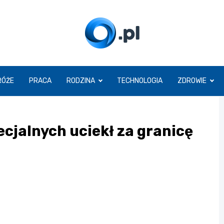
O.pl
RÓŻE
PRACA
RODZINA
TECHNOLOGIA
ZDROWIE
ecjalnych uciekł za granicę