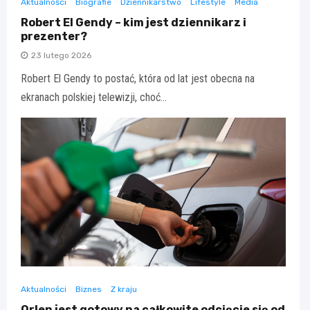
Aktualności
Biografie
Dziennikarstwo
Lifestyle
Media
Robert El Gendy – kim jest dziennikarz i
prezenter?
23 lutego 2026
Robert El Gendy to postać, która od lat jest obecna na
ekranach polskiej telewizji, choć…
Aktualności
Biznes
Z kraju
Orlen jest gotowy na całkowite odcięcie się od