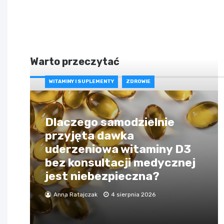
Warto przeczytać
WITAMINY I SUPLEMENTY
ZDROWIE
Dlaczego samodzielnie
przyjęta dawka
uderzeniowa witaminy D3
bez konsultacji medycznej
jest niebezpieczna?
Anna Ratajczak
4 sierpnia 2026