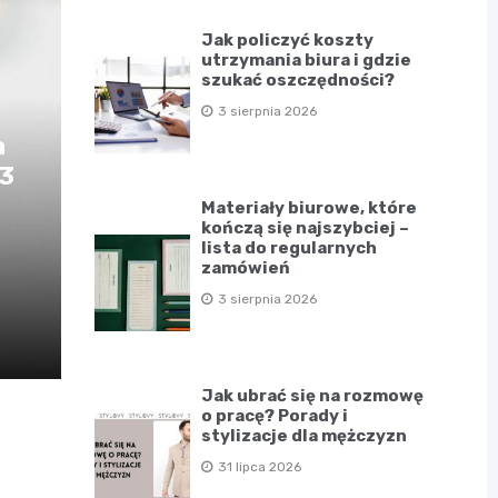
Jak policzyć koszty
utrzymania biura i gdzie
szukać oszczędności?
3 sierpnia 2026
a
D3
Materiały biurowe, które
kończą się najszybciej –
lista do regularnych
zamówień
3 sierpnia 2026
Jak ubrać się na rozmowę
o pracę? Porady i
stylizacje dla mężczyzn
31 lipca 2026