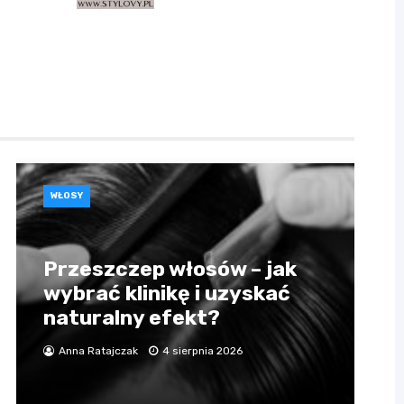
WŁOSY
Przeszczep włosów – jak
wybrać klinikę i uzyskać
naturalny efekt?
Anna Ratajczak
4 sierpnia 2026