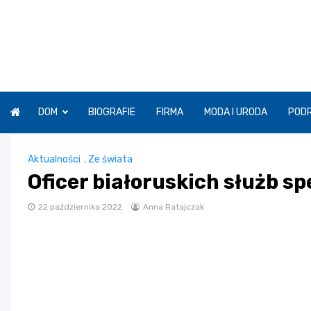
Skip
to
content
DOM
BIOGRAFIE
FIRMA
MODA I URODA
POD
Aktualności
,
Ze świata
Oficer białoruskich służb sp
22 października 2022
Anna Ratajczak