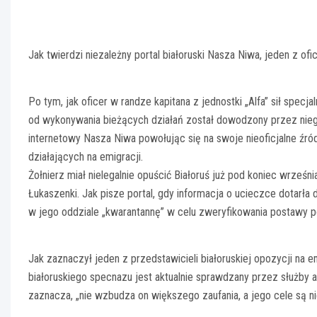
Jak twierdzi niezależny portal białoruski Nasza Niwa, jeden z of
Po tym, jak oficer w randze kapitana z jednostki „Alfa” sił spec
od wykonywania bieżących działań został dowodzony przez niego
internetowy Nasza Niwa powołując się na swoje nieoficjalne źr
działających na emigracji.
Żołnierz miał nielegalnie opuścić Białoruś już pod koniec wrześ
Łukaszenki. Jak pisze portal, gdy informacja o ucieczce dotar
w jego oddziale „kwarantannę” w celu zweryfikowania postawy p
Jak zaznaczył jeden z przedstawicieli białoruskiej opozycji na 
białoruskiego specnazu jest aktualnie sprawdzany przez służby a
zaznacza, „nie wzbudza on większego zaufania, a jego cele są ni