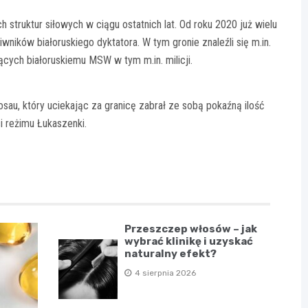
 struktur siłowych w ciągu ostatnich lat. Od roku 2020 już wielu
ników białoruskiego dyktatora. W tym gronie znaleźli się m.in.
ących białoruskiemu MSW w tym m.in. milicji.
osau, który uciekając za granicę zabrał ze sobą pokaźną ilość
i reżimu Łukaszenki.
Przeszczep włosów – jak
wybrać klinikę i uzyskać
naturalny efekt?
4 sierpnia 2026