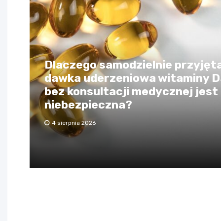
Dlaczego samodzielnie przyjęt
dawka uderzeniowa witaminy 
bez konsultacji medycznej jest
niebezpieczna?
4 sierpnia 2026