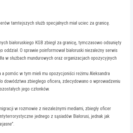
icerów tamtejszych służb specjalnych miał uciec za granicę.
jalnych białoruskiego KGB zbiegł za granicę, tymczasowo odsunięty
 oddział. O sprawie poinformował białoruski niezależny serwis
ódła w służbach mundurowych oraz organizacjach opozycyjnych
nia a pomóc w tym mieli mu opozycjoniści reżimu Aleksandra
ła do dowództwa zbiegłego oficera, zdecydowano o wprowadzeniu
ozostałych jego członków.
emigracji w rozmowie z niezależnymi mediami, zbiegły oficer
ntyterrorystyczne jednego z sąsiadów Białorusi, jednak jak
ejasne”.