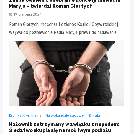
Zaapelowałem o odebranie koncesji dla Radia
Maryja – twierdzi Roman Giertych
19 sierpnia 2024
Roman Giertych, mecenas i członek Koalicji Obywatelskiej,
wzywa do pozbawienia Radia Maryja prawa do nadawania.…
Kronika Kryminalna
Na wokandzie sądowej
Z kraju
Nożownik zatrzymany w związku z napadem:
Śledztwo skupia się na możliwym podłożu