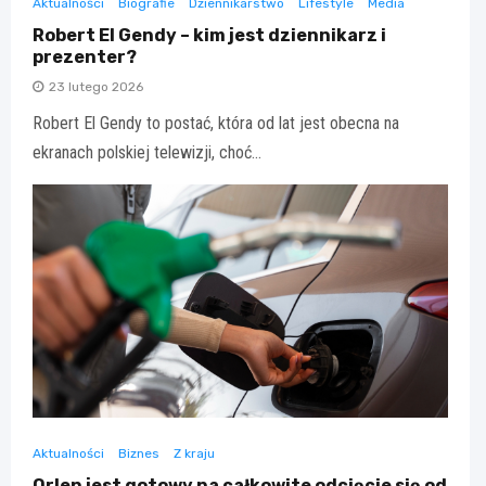
Aktualności
Biografie
Dziennikarstwo
Lifestyle
Media
Robert El Gendy – kim jest dziennikarz i
prezenter?
23 lutego 2026
Robert El Gendy to postać, która od lat jest obecna na
ekranach polskiej telewizji, choć…
Aktualności
Biznes
Z kraju
Orlen jest gotowy na całkowite odcięcie się od