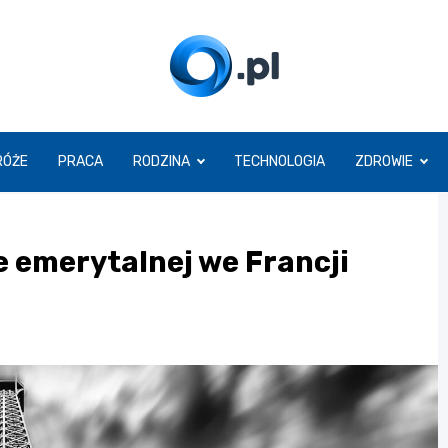
O.pl
RÓŻE
PRACA
RODZINA
TECHNOLOGIA
ZDROWIE
e emerytalnej we Francji