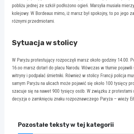
pobliżu jednej ze szkół podłożono ogień. Marsylia musiała mierz
kolejowy. W Bordeaux mimo, iż marsz był spokojny, to po jego za
różnymi przedmiotami.
Sytuacja w stolicy
W Paryżu protestujący rozpoczęli marsz około godziny 14.00. P
16.oo marsz dotarł do placu Narodu. Wówczas w tłumie pojawili
witryny i podpalać śmietniki. Również w stolicy Francji policja m
samym Paryżu na ulicach może pojawić się około 100 tysięcy pr
szacuje się na nawet 900 tysięcy osób. W związku z protestami n
decyzja o zamknięciu znaku rozpoznawczego Paryża – wieży Eiff
Pozostałe teksty w tej kategorii