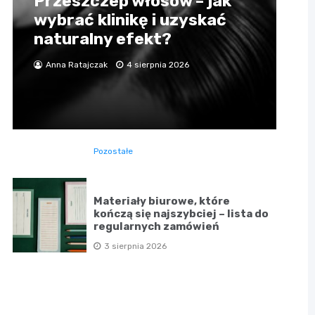
Przeszczep włosów – jak
wybrać klinikę i uzyskać
naturalny efekt?
Anna Ratajczak
4 sierpnia 2026
Pozostałe
Materiały biurowe, które
kończą się najszybciej – lista do
regularnych zamówień
3 sierpnia 2026