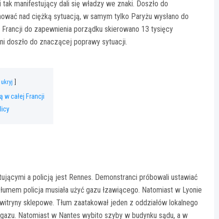
 i tak manifestujący dali się władzy we znaki. Doszło do
anować nad ciężką sytuacją, w samym tylko Paryżu wysłano do
łej Francji do zapewnienia porządku skierowano 13 tysięcy
dni doszło do znaczącej poprawy sytuacji.
ukryj
ą w całej Francji
licy
ującymi a policją jest Rennes. Demonstranci próbowali ustawiać
 tłumem policja musiała użyć gazu łzawiącego. Natomiast w Lyonie
e witryny sklepowe. Tłum zaatakował jeden z oddziałów lokalnego
ć gazu. Natomiast w Nantes wybito szyby w budynku sądu, a w