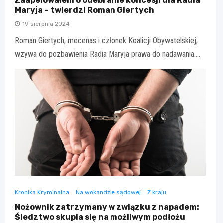
Zaapelowałem o odebranie koncesji dla Radia
Maryja – twierdzi Roman Giertych
19 sierpnia 2024
Roman Giertych, mecenas i członek Koalicji Obywatelskiej,
wzywa do pozbawienia Radia Maryja prawa do nadawania.…
Kronika Kryminalna
Na wokandzie sądowej
Z kraju
Nożownik zatrzymany w związku z napadem:
Śledztwo skupia się na możliwym podłożu