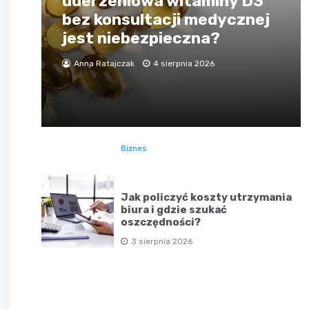
uderzeniowa witaminy D3
bez konsultacji medycznej
jest niebezpieczna?
Anna Ratajczak
4 sierpnia 2026
Biznes
Jak policzyć koszty utrzymania
biura i gdzie szukać
oszczędności?
3 sierpnia 2026