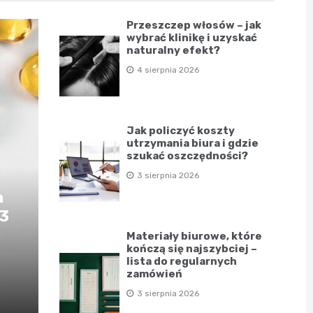
Przeszczep włosów – jak
wybrać klinikę i uzyskać
naturalny efekt?
4 sierpnia 2026
Jak policzyć koszty
utrzymania biura i gdzie
szukać oszczędności?
3 sierpnia 2026
a
D3
Materiały biurowe, które
kończą się najszybciej –
lista do regularnych
zamówień
3 sierpnia 2026