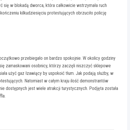
yć się w blokadą dworca, która całkowicie wstrzymała ruch
kończeniu kilkudziesięciu protestujących obrzuciło policję
oczątkowo przebiegało on bardzo spokojnie. W okolicy godziny
 się zamaskowani osobnicy, którzy zaczęli niszczyć sklepowe
usiała użyć gaz łzawiący by uspokoić tłum. Jak podają służby, w
otestujących. Natomiast w całym kraju ilość demonstrantów
ie dostępnych jest wiele atrakcji turystycznych. Podjęta została
la.