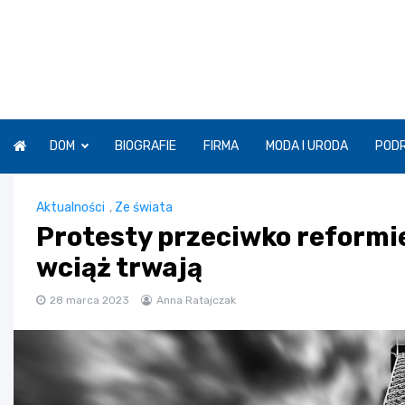
Skip
to
content
DOM
BIOGRAFIE
FIRMA
MODA I URODA
POD
Aktualności
,
Ze świata
Protesty przeciwko reformi
wciąż trwają
28 marca 2023
Anna Ratajczak