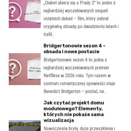
„Diabeł ubiera się u Prady 2" to jeden z
najbardziej wyczekiwanych sequeli
ostatnich dekad – film, który zebrał
oryginalną obsadę po dwudziestu latach i
trafił…
Bridgertonowie sezon 4 –
obsada i nowe postacie
Bridgertonowie sezon 4 to jedna z
najbardziej wyczekiwanych premier
Netfliksa w 2026 roku. Tym razem w
centrum romantycznej opowieści staje
Benedict Bridgerton – postać, na…
Jak czytać projekt domu
modułowego? Elementy,
których nie pokaże sama
wizualizacja
Nowoczesna bryła, duże przeszklenia i