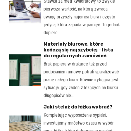
Stawka za metr kwadratowy to zwykle
pierwsza wartość, na którą zwraca
uwagę przyszły najemca biura i często
jedyna, która zapada w pamięć. To jednak
dopiero…
Materiały biurowe, które
kończą się najszybciej – lista
do regularnych zamówień
Brak papieru w drukarce tuż przed
podpisaniem umowy potrafi sparaliżować
pracę całego biura. Równie irytująca jest
sytuacja, gdy żaden z leżących na biurku
długopisów nie…
Jaki stelaż do łóżka wybrać?
Kompletując wyposażenie sypialni,
inwestujemy mnóstwo czasu w wybór
ramy łóżka, która determinuje wygląd