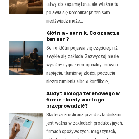
łatwy do zapamiętania, ale właśnie tu
pojawia się komplikacja: ten sam
niedźwiedź może…
Kłótnia – sennik. Co oznacza
ten sen?
Sen o kłótni pojawia się częściej, niż
zwykle się zakłada. Zazwyczaj niesie
wyraźny sygnał emocjonalny: mówi o
napięciu, tłumionej złości, poczuciu
niezrozumienia albo o konflikcie,…
Audyt biologa terenowego w
firmie – kiedy warto go
przeprowadzić?
Skuteczna ochrona przed szkodnikami
jest ważna w zakładach produkcyjnych,
firmach spożywczych, magazynach,