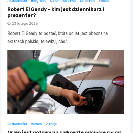
Aktualności
Biografie
Dziennikarstwo
Lifestyle
Media
Robert El Gendy – kim jest dziennikarz i
prezenter?
23 lutego 2026
Robert El Gendy to postać, która od lat jest obecna na
ekranach polskiej telewizji, choć…
Aktualności
Biznes
Z kraju
Orlen jest gotowy na całkowite odcięcie się od