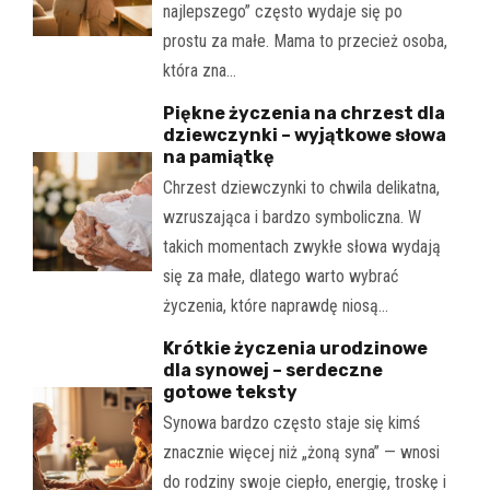
najlepszego” często wydaje się po
prostu za małe. Mama to przecież osoba,
która zna…
Piękne życzenia na chrzest dla
dziewczynki – wyjątkowe słowa
na pamiątkę
Chrzest dziewczynki to chwila delikatna,
wzruszająca i bardzo symboliczna. W
takich momentach zwykłe słowa wydają
się za małe, dlatego warto wybrać
życzenia, które naprawdę niosą…
Krótkie życzenia urodzinowe
dla synowej – serdeczne
gotowe teksty
Synowa bardzo często staje się kimś
znacznie więcej niż „żoną syna” — wnosi
do rodziny swoje ciepło, energię, troskę i