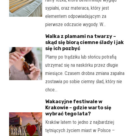
sypialni, oraz materaca, który jest
elementem odpowiadającym za
pierwsze odczucie wygody. W…
Walka z plamami na twarzy –
skąd się biorą ciemne ślady i jak
się ich pozbyć
Plamy po trądziku lub słońcu potrafią
utrzymać się na naskórku przez długie
miesiące. Czasem drobna zmiana zapalna
zostawia po sobie ciemny ślad, który nie
chce…
Wakacyjne festiwale w
Krakowie – gdzie warto się
wybrać tego lata?
Kraków latem to jedno z najbardziej
tętniących życiem miast w Polsce –