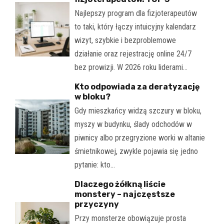
Najlepszy program dla fizjoterapeutów
to taki, który łączy intuicyjny kalendarz
wizyt, szybkie i bezproblemowe
działanie oraz rejestrację online 24/7
bez prowizji. W 2026 roku liderami…
Kto odpowiada za deratyzację
w bloku?
Gdy mieszkańcy widzą szczury w bloku,
myszy w budynku, ślady odchodów w
piwnicy albo przegryzione worki w altanie
śmietnikowej, zwykle pojawia się jedno
pytanie: kto…
Dlaczego żółkną liście
monstery – najczęstsze
przyczyny
Przy monsterze obowiązuje prosta