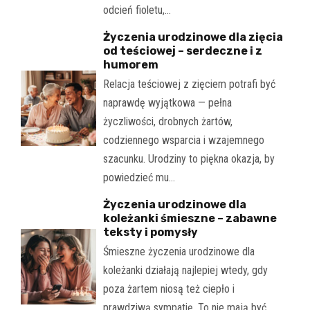
odcień fioletu,…
Życzenia urodzinowe dla zięcia
od teściowej – serdeczne i z
humorem
Relacja teściowej z zięciem potrafi być
naprawdę wyjątkowa — pełna
życzliwości, drobnych żartów,
codziennego wsparcia i wzajemnego
szacunku. Urodziny to piękna okazja, by
powiedzieć mu…
Życzenia urodzinowe dla
koleżanki śmieszne – zabawne
teksty i pomysły
Śmieszne życzenia urodzinowe dla
koleżanki działają najlepiej wtedy, gdy
poza żartem niosą też ciepło i
prawdziwą sympatię. To nie mają być