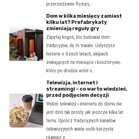
przerzedzanie fryzury,…
Dom w kilka miesięcy zamiast
kilku lat? Prefabrykaty
zmieniają reguły gry
Zapytaj kogoś, kto budował dom
tradycyjnie, ile to trwało. Usłyszysz
historie o trzech latach, ekipach
znikających na miesiące i kosztorysie,
który po drodze urósł o…
Telewizja, internet i
streamingi – co warto wiedzieć,
przed podjęciem decyzji
Wybór telewizji i internetu do domu nie
jest dziś tak prosty jak jeszcze kilka lat
temu. Oprócz tradycyjnych kanałów
telewizyjnych wiele osób korzysta
również z…