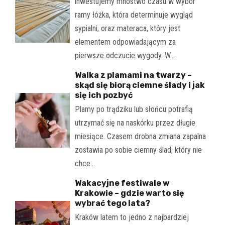
inwestujemy mnóstwo czasu w wybór
ramy łóżka, która determinuje wygląd
sypialni, oraz materaca, który jest
elementem odpowiadającym za
pierwsze odczucie wygody. W…
Walka z plamami na twarzy –
skąd się biorą ciemne ślady i jak
się ich pozbyć
Plamy po trądziku lub słońcu potrafią
utrzymać się na naskórku przez długie
miesiące. Czasem drobna zmiana zapalna
zostawia po sobie ciemny ślad, który nie
chce…
Wakacyjne festiwale w
Krakowie – gdzie warto się
wybrać tego lata?
Kraków latem to jedno z najbardziej