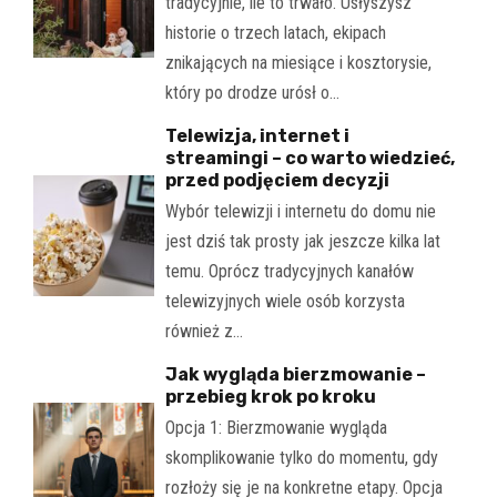
tradycyjnie, ile to trwało. Usłyszysz
historie o trzech latach, ekipach
znikających na miesiące i kosztorysie,
który po drodze urósł o…
Telewizja, internet i
streamingi – co warto wiedzieć,
przed podjęciem decyzji
Wybór telewizji i internetu do domu nie
jest dziś tak prosty jak jeszcze kilka lat
temu. Oprócz tradycyjnych kanałów
telewizyjnych wiele osób korzysta
również z…
Jak wygląda bierzmowanie –
przebieg krok po kroku
Opcja 1: Bierzmowanie wygląda
skomplikowanie tylko do momentu, gdy
rozłoży się je na konkretne etapy. Opcja