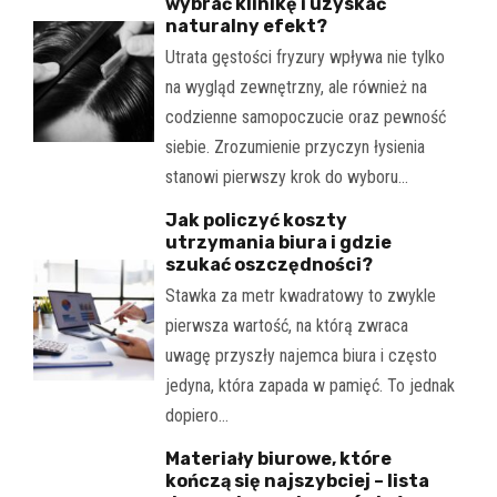
wybrać klinikę i uzyskać
naturalny efekt?
Utrata gęstości fryzury wpływa nie tylko
na wygląd zewnętrzny, ale również na
codzienne samopoczucie oraz pewność
siebie. Zrozumienie przyczyn łysienia
stanowi pierwszy krok do wyboru…
Jak policzyć koszty
utrzymania biura i gdzie
szukać oszczędności?
Stawka za metr kwadratowy to zwykle
pierwsza wartość, na którą zwraca
uwagę przyszły najemca biura i często
jedyna, która zapada w pamięć. To jednak
dopiero…
Materiały biurowe, które
kończą się najszybciej – lista