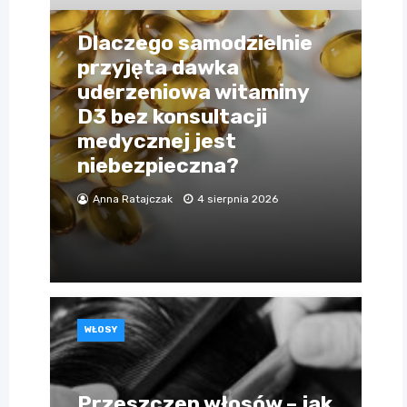
Dlaczego samodzielnie
przyjęta dawka
uderzeniowa witaminy
D3 bez konsultacji
medycznej jest
niebezpieczna?
Anna Ratajczak
4 sierpnia 2026
WŁOSY
Przeszczep włosów – jak