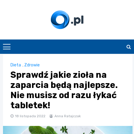
Skip
to
content
O.pl
Dieta
,
Zdrowie
Sprawdź jakie zioła na
zaparcia będą najlepsze.
Nie musisz od razu łykać
tabletek!
18 listopada 2022
Anna Ratajczak