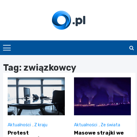
Skip
to
content
O.pl
Tag:
związkowcy
Aktualności
,
Z kraju
Aktualności
,
Ze świata
Protest
Masowe strajki we