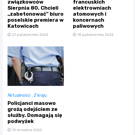
związkowców
francuskich
Sierpnia 80. Chcieli
elektrowniach
„zabetonować” biuro
atomowych i
poselskie premiera w
koncernach
Katowicach
paliwowych
27 października 2022
18 października 2022
Aktualności
,
Z kraju
Policjanci masowo
grożą odejściem ze
służby. Domagają się
podwyżek
10 września 2022