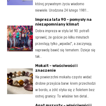
której prywatnym życiu wiadomo
niewiele. Urodzona 24 lutego 1981…
Impreza lata 90 – pomysły na
niezapomniany klimat
Dobra impreza w stylu lat 90. potrafi
sprawić, że goście po kilku minutach
przestają tylko „wpadać”, a zaczynają
naprawdę bawić się tematem. Dzieje się
tak…
Mokait – właściwości i
znaczenie
Na powierzchni mokaitu często widać
drobne przejścia barw: krem przechodzi
w bordo, a żółć styka się z fioletem bez
ostrej granicy. To właśnie ten detal…
Agat mszysty – właściwości i