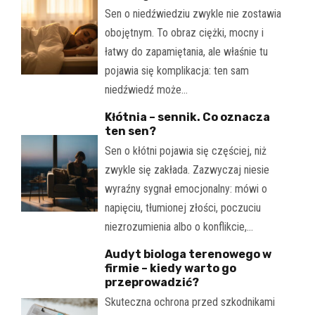
Sen o niedźwiedziu zwykle nie zostawia
obojętnym. To obraz ciężki, mocny i
łatwy do zapamiętania, ale właśnie tu
pojawia się komplikacja: ten sam
niedźwiedź może…
Kłótnia – sennik. Co oznacza
ten sen?
Sen o kłótni pojawia się częściej, niż
zwykle się zakłada. Zazwyczaj niesie
wyraźny sygnał emocjonalny: mówi o
napięciu, tłumionej złości, poczuciu
niezrozumienia albo o konflikcie,…
Audyt biologa terenowego w
firmie – kiedy warto go
przeprowadzić?
Skuteczna ochrona przed szkodnikami