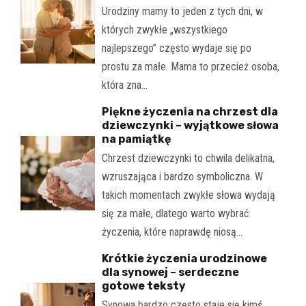
Urodziny mamy to jeden z tych dni, w
których zwykłe „wszystkiego
najlepszego” często wydaje się po
prostu za małe. Mama to przecież osoba,
która zna…
Piękne życzenia na chrzest dla
dziewczynki – wyjątkowe słowa
na pamiątkę
Chrzest dziewczynki to chwila delikatna,
wzruszająca i bardzo symboliczna. W
takich momentach zwykłe słowa wydają
się za małe, dlatego warto wybrać
życzenia, które naprawdę niosą…
Krótkie życzenia urodzinowe
dla synowej – serdeczne
gotowe teksty
Synowa bardzo często staje się kimś