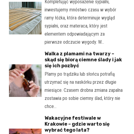
Kompletując wyposażenie sypialni,
inwestujemy mnóstwo czasu w wybór
ramy łóżka, która determinuje wygląd
sypialni, oraz materaca, który jest
elementem odpowiadającym za
pierwsze odczucie wygody. W…
Walka z plamami na twarzy –
skąd się biorą ciemne ślady i jak
się ich pozbyć
Plamy po trądziku lub słońcu potrafią
utrzymać się na naskórku przez długie
miesiące. Czasem drobna zmiana zapalna
zostawia po sobie ciemny ślad, który nie
chce…
Wakacyjne festiwale w
Krakowie – gdzie warto się
wybrać tego lata?