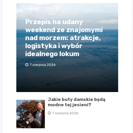
Przepis na udany
weekend ze znajomymi
nad morzem: atrakcje,
logistyka i wybór
idealnego lokum
7 sierpnia 2026
Jakie buty damskie będą
modne tej jesieni?
7 sierpnia 2026