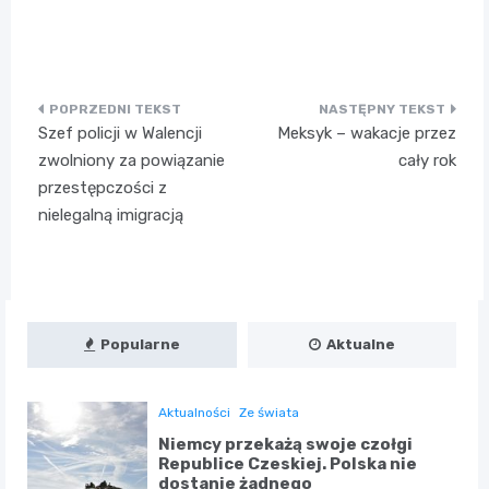
Nawigacja
Szef policji w Walencji
Meksyk – wakacje przez
wpisu
zwolniony za powiązanie
cały rok
przestępczości z
nielegalną imigracją
Popularne
Aktualne
Aktualności
Ze świata
Niemcy przekażą swoje czołgi
Republice Czeskiej. Polska nie
dostanie żadnego