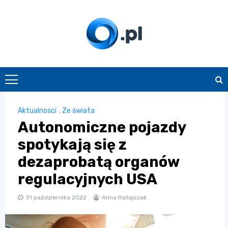
Skip
to
content
O.pl
Aktualności
,
Ze świata
Autonomiczne pojazdy
spotykają się z
dezaprobatą organów
regulacyjnych USA
31 października 2022
Anna Ratajczak