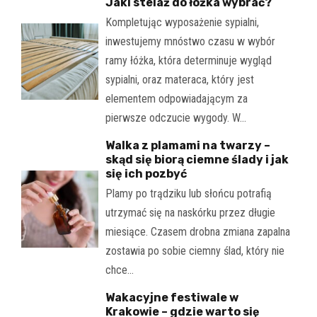
Jaki stelaż do łóżka wybrać?
Kompletując wyposażenie sypialni,
inwestujemy mnóstwo czasu w wybór
ramy łóżka, która determinuje wygląd
sypialni, oraz materaca, który jest
elementem odpowiadającym za
pierwsze odczucie wygody. W…
Walka z plamami na twarzy –
skąd się biorą ciemne ślady i jak
się ich pozbyć
Plamy po trądziku lub słońcu potrafią
utrzymać się na naskórku przez długie
miesiące. Czasem drobna zmiana zapalna
zostawia po sobie ciemny ślad, który nie
chce…
Wakacyjne festiwale w
Krakowie – gdzie warto się