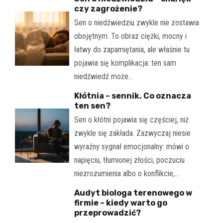
czy zagrożenie?
Sen o niedźwiedziu zwykle nie zostawia
obojętnym. To obraz ciężki, mocny i
łatwy do zapamiętania, ale właśnie tu
pojawia się komplikacja: ten sam
niedźwiedź może…
Kłótnia – sennik. Co oznacza
ten sen?
Sen o kłótni pojawia się częściej, niż
zwykle się zakłada. Zazwyczaj niesie
wyraźny sygnał emocjonalny: mówi o
napięciu, tłumionej złości, poczuciu
niezrozumienia albo o konflikcie,…
Audyt biologa terenowego w
firmie – kiedy warto go
przeprowadzić?