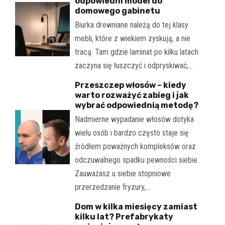
odpowiedni model do
domowego gabinetu
Biurka drewniane należą do tej klasy
mebli, które z wiekiem zyskują, a nie
tracą. Tam gdzie laminat po kilku latach
zaczyna się łuszczyć i odpryskiwać,…
Przeszczep włosów – kiedy
warto rozważyć zabieg i jak
wybrać odpowiednią metodę?
Nadmierne wypadanie włosów dotyka
wielu osób i bardzo często staje się
źródłem poważnych kompleksów oraz
odczuwalnego spadku pewności siebie.
Zauważasz u siebie stopniowe
przerzedzanie fryzury,…
Dom w kilka miesięcy zamiast
kilku lat? Prefabrykaty