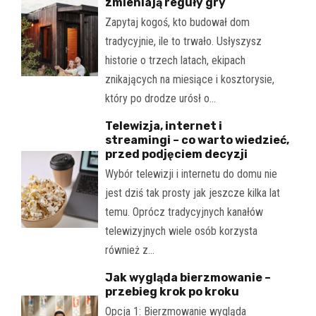
zmieniają reguły gry
Zapytaj kogoś, kto budował dom
tradycyjnie, ile to trwało. Usłyszysz
historie o trzech latach, ekipach
znikających na miesiące i kosztorysie,
który po drodze urósł o…
Telewizja, internet i
streamingi – co warto wiedzieć,
przed podjęciem decyzji
Wybór telewizji i internetu do domu nie
jest dziś tak prosty jak jeszcze kilka lat
temu. Oprócz tradycyjnych kanałów
telewizyjnych wiele osób korzysta
również z…
Jak wygląda bierzmowanie –
przebieg krok po kroku
Opcja 1: Bierzmowanie wygląda