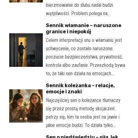
bierzmowanie do ślubu nadal budzi
wątpliwości. Problem polega na…
Sennik włamanie – naruszone
granice i niepokój
Celem interpretacji snu o włamaniu jest
uchwycenie, co zostało naruszone:
poczucie bezpieczeństwa, prywatność,
kontrola albo zaufanie. Przeszkodą bywa
to, że taki sen działa na emocjach…
Sennik koleżanka – relacje,
emocje i znaki
Najczęściej sen o koleżance tłumaczy
się przez prostą metodę skojarzeń:
patrzy się, kim ta osoba jest na jawie i
jakie emocje budzi. To działa tylko…
Sen o niedźwiedziu – siła, lęk