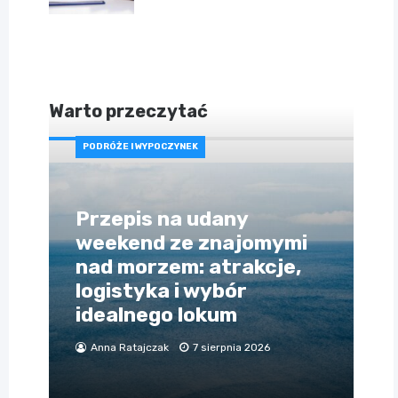
Warto przeczytać
PODRÓŻE I WYPOCZYNEK
Przepis na udany
weekend ze znajomymi
nad morzem: atrakcje,
logistyka i wybór
idealnego lokum
Anna Ratajczak
7 sierpnia 2026