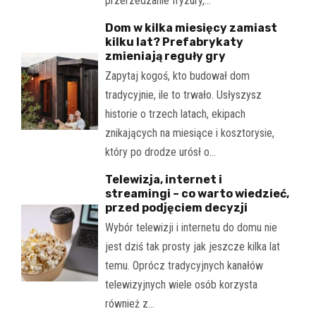
przerzedzanie fryzury,…
Dom w kilka miesięcy zamiast
kilku lat? Prefabrykaty
zmieniają reguły gry
Zapytaj kogoś, kto budował dom
tradycyjnie, ile to trwało. Usłyszysz
historie o trzech latach, ekipach
znikających na miesiące i kosztorysie,
który po drodze urósł o…
Telewizja, internet i
streamingi – co warto wiedzieć,
przed podjęciem decyzji
Wybór telewizji i internetu do domu nie
jest dziś tak prosty jak jeszcze kilka lat
temu. Oprócz tradycyjnych kanałów
telewizyjnych wiele osób korzysta
również z…