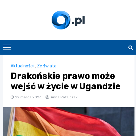
Skip
to
content
O.pl
Aktualności
,
Ze świata
Drakońskie prawo może
wejść w życie w Ugandzie
22 marca 2023
Anna Ratajczak