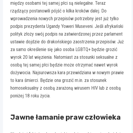
między osobami tej samej płci są nielegalne. Teraz
rządzący postanowili pójść o kilka kroków dalej. Do
wprowadzenia nowych przepisów potrzebny jest już tylko
podpis prezydenta Ugandy Yoweri Museveni. Jeśli afrykański
polityk złoży swój podpis na zatwierdzonej przez parlament
ustawie dojdzie do drakońskiego zaostrzenia przepisów. Już
za samo określenie się jako osoba LGBTQ+ będzie grozić
wyrok 20 lat więzienia. Natomiast za stosunki seksualne z
osobą tej samej płci będzie może otrzymać nawet wyrok
dożywocia. Najsurowsza kara przewidziana w nowym prawie
to kara śmierci. Będzie ona grozić m.in. za stosunek
homoseksualny z osobą zarażoną wirusem HIV lub z osobą
poniżej 18 roku życia.
Jawne łamanie praw człowieka