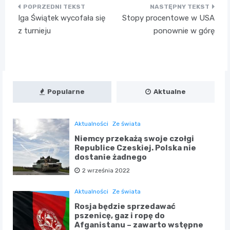
Nawigacja
Iga Świątek wycofała się
Stopy procentowe w USA
wpisu
z turnieju
ponownie w górę
Popularne
Aktualne
Aktualności
Ze świata
Niemcy przekażą swoje czołgi
Republice Czeskiej. Polska nie
dostanie żadnego
2 września 2022
Aktualności
Ze świata
Rosja będzie sprzedawać
pszenicę, gaz i ropę do
Afganistanu – zawarto wstępne