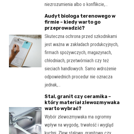
niezrozumienia albo o konflikcie,…
Audyt biologa terenowego w
firmie – kiedy warto go
przeprowadzić?
Skuteczna ochrona przed szkodnikami
jest ważna w zakładach produkcyjnych,
firmach spożywczych, magazynach,
chłodniach, przetwórniach czy też
sieciach handlowych. Samo wdrożenie
odpowiednich procedur nie oznacza
jednak,…
Stal, granit czy ceramika –
który materiał zlewozmywaka
warto wybrać?
Wybór zlewozmywaka ma ogromny
wpływ na wygodę, trwałość i wygląd
kuchni. Zlew stalowy, granitowy czy