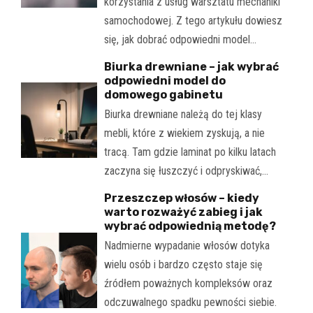
korzystania z usług warsztatu mechaniki
samochodowej. Z tego artykułu dowiesz
się, jak dobrać odpowiedni model…
Biurka drewniane – jak wybrać
odpowiedni model do
domowego gabinetu
Biurka drewniane należą do tej klasy
mebli, które z wiekiem zyskują, a nie
tracą. Tam gdzie laminat po kilku latach
zaczyna się łuszczyć i odpryskiwać,…
Przeszczep włosów – kiedy
warto rozważyć zabieg i jak
wybrać odpowiednią metodę?
Nadmierne wypadanie włosów dotyka
wielu osób i bardzo często staje się
źródłem poważnych kompleksów oraz
odczuwalnego spadku pewności siebie.