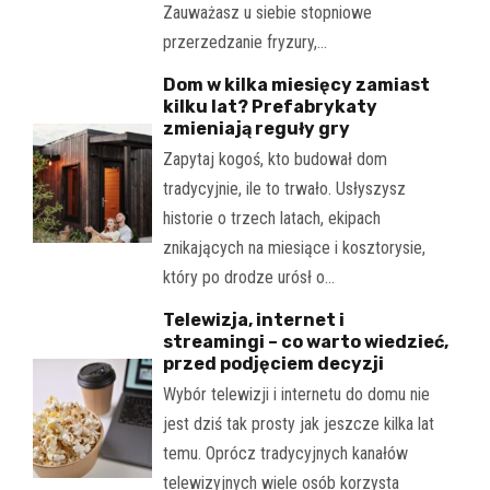
Zauważasz u siebie stopniowe
przerzedzanie fryzury,…
Dom w kilka miesięcy zamiast
kilku lat? Prefabrykaty
zmieniają reguły gry
Zapytaj kogoś, kto budował dom
tradycyjnie, ile to trwało. Usłyszysz
historie o trzech latach, ekipach
znikających na miesiące i kosztorysie,
który po drodze urósł o…
Telewizja, internet i
streamingi – co warto wiedzieć,
przed podjęciem decyzji
Wybór telewizji i internetu do domu nie
jest dziś tak prosty jak jeszcze kilka lat
temu. Oprócz tradycyjnych kanałów
telewizyjnych wiele osób korzysta