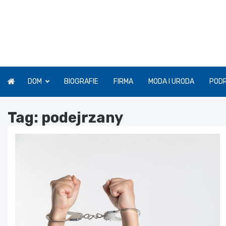
Skip
to
content
DOM
BIOGRAFIE
FIRMA
MODA I URODA
POD
Tag:
podejrzany