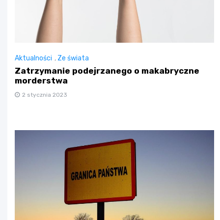
Aktualności
,
Ze świata
Zatrzymanie podejrzanego o makabryczne
morderstwa
2 stycznia 2023