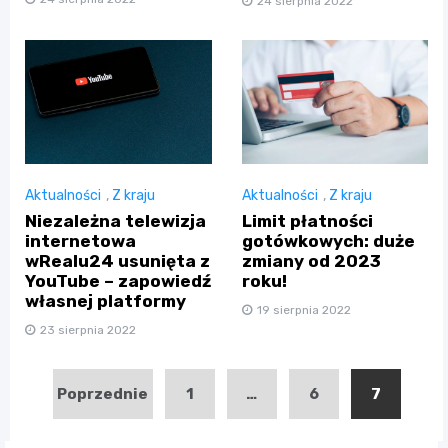
24 sierpnia 2022
Aktualności
,
Z kraju
Aktualności
,
Z kraju
Niezależna telewizja
Limit płatności
internetowa
gotówkowych: duże
wRealu24 usunięta z
zmiany od 2023
YouTube – zapowiedź
roku!
własnej platformy
19 sierpnia 2022
23 sierpnia 2022
Stronicowanie
Poprzednie
1
…
6
7
wpisów