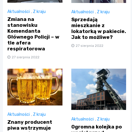
Aktualności
,
Z kraju
Aktualności
,
Z kraju
Zmiana na
Sprzedają
stanowisku
mieszkanie z
Komendanta
lokatorką w pakiecie.
Głównego Policji – w
Jak to możliwe?
tle afera
27 sierpnia 2022
respiratorowa
27 sierpnia 2022
Aktualności
,
Z kraju
Aktualności
,
Z kraju
Znany producent
Ogromna kolejka po
piwa wstrzymuje