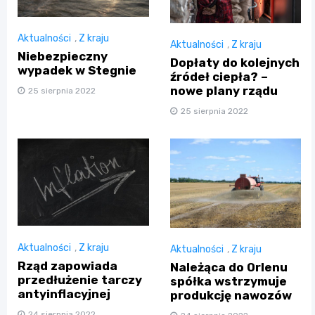
Aktualności
,
Z kraju
Aktualności
,
Z kraju
Niebezpieczny
Dopłaty do kolejnych
wypadek w Stegnie
źródeł ciepła? –
nowe plany rządu
25 sierpnia 2022
25 sierpnia 2022
Aktualności
,
Z kraju
Aktualności
,
Z kraju
Rząd zapowiada
Należąca do Orlenu
przedłużenie tarczy
spółka wstrzymuje
antyinflacyjnej
produkcję nawozów
24 sierpnia 2022