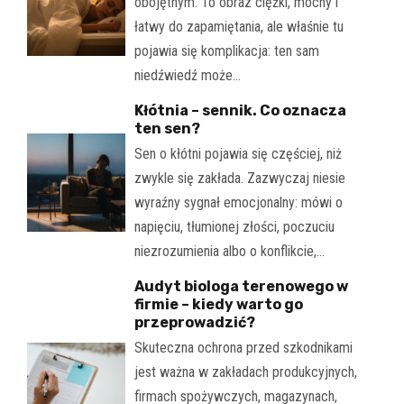
obojętnym. To obraz ciężki, mocny i
łatwy do zapamiętania, ale właśnie tu
pojawia się komplikacja: ten sam
niedźwiedź może…
Kłótnia – sennik. Co oznacza
ten sen?
Sen o kłótni pojawia się częściej, niż
zwykle się zakłada. Zazwyczaj niesie
wyraźny sygnał emocjonalny: mówi o
napięciu, tłumionej złości, poczuciu
niezrozumienia albo o konflikcie,…
Audyt biologa terenowego w
firmie – kiedy warto go
przeprowadzić?
Skuteczna ochrona przed szkodnikami
jest ważna w zakładach produkcyjnych,
firmach spożywczych, magazynach,