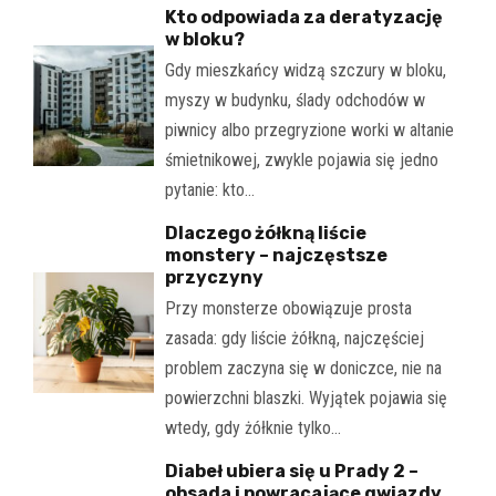
Kto odpowiada za deratyzację
w bloku?
Gdy mieszkańcy widzą szczury w bloku,
myszy w budynku, ślady odchodów w
piwnicy albo przegryzione worki w altanie
śmietnikowej, zwykle pojawia się jedno
pytanie: kto…
Dlaczego żółkną liście
monstery – najczęstsze
przyczyny
Przy monsterze obowiązuje prosta
zasada: gdy liście żółkną, najczęściej
problem zaczyna się w doniczce, nie na
powierzchni blaszki. Wyjątek pojawia się
wtedy, gdy żółknie tylko…
Diabeł ubiera się u Prady 2 –
obsada i powracające gwiazdy