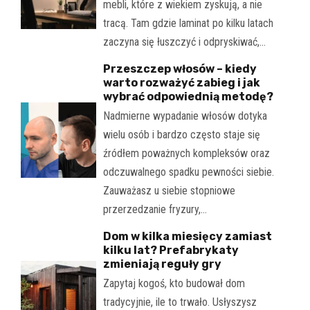
mebli, które z wiekiem zyskują, a nie
tracą. Tam gdzie laminat po kilku latach
zaczyna się łuszczyć i odpryskiwać,…
Przeszczep włosów – kiedy
warto rozważyć zabieg i jak
wybrać odpowiednią metodę?
Nadmierne wypadanie włosów dotyka
wielu osób i bardzo często staje się
źródłem poważnych kompleksów oraz
odczuwalnego spadku pewności siebie.
Zauważasz u siebie stopniowe
przerzedzanie fryzury,…
Dom w kilka miesięcy zamiast
kilku lat? Prefabrykaty
zmieniają reguły gry
Zapytaj kogoś, kto budował dom
tradycyjnie, ile to trwało. Usłyszysz