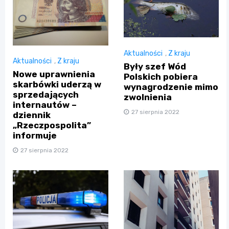
Aktualności
,
Z kraju
Aktualności
,
Z kraju
Były szef Wód
Nowe uprawnienia
Polskich pobiera
skarbówki uderzą w
wynagrodzenie mimo
sprzedających
zwolnienia
internautów –
27 sierpnia 2022
dziennik
„Rzeczpospolita”
informuje
27 sierpnia 2022