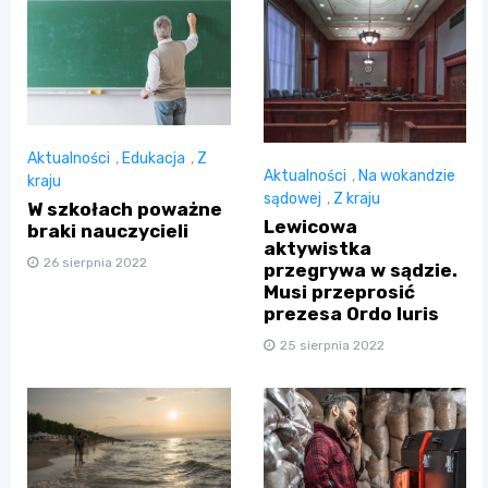
Aktualności
,
Edukacja
,
Z
Aktualności
,
Na wokandzie
kraju
sądowej
,
Z kraju
W szkołach poważne
Lewicowa
braki nauczycieli
aktywistka
26 sierpnia 2022
przegrywa w sądzie.
Musi przeprosić
prezesa Ordo Iuris
25 sierpnia 2022