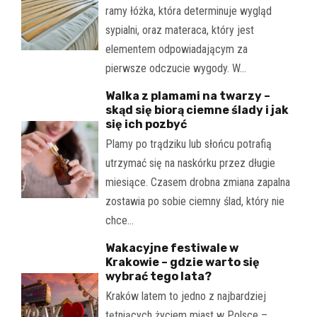
ramy łóżka, która determinuje wygląd
sypialni, oraz materaca, który jest
elementem odpowiadającym za
pierwsze odczucie wygody. W…
Walka z plamami na twarzy –
skąd się biorą ciemne ślady i jak
się ich pozbyć
Plamy po trądziku lub słońcu potrafią
utrzymać się na naskórku przez długie
miesiące. Czasem drobna zmiana zapalna
zostawia po sobie ciemny ślad, który nie
chce…
Wakacyjne festiwale w
Krakowie – gdzie warto się
wybrać tego lata?
Kraków latem to jedno z najbardziej
tętniących życiem miast w Polsce –