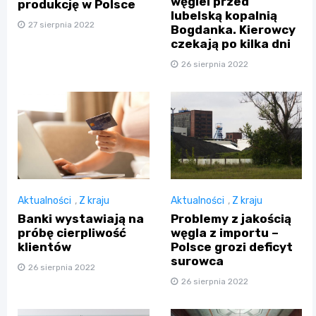
węgiel przed
produkcję w Polsce
lubelską kopalnią
27 sierpnia 2022
Bogdanka. Kierowcy
czekają po kilka dni
26 sierpnia 2022
Aktualności
,
Z kraju
Aktualności
,
Z kraju
Banki wystawiają na
Problemy z jakością
próbę cierpliwość
węgla z importu –
klientów
Polsce grozi deficyt
surowca
26 sierpnia 2022
26 sierpnia 2022