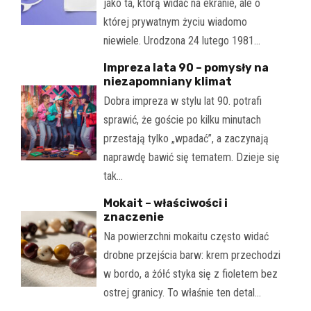
jako ta, którą widać na ekranie, ale o
której prywatnym życiu wiadomo
niewiele. Urodzona 24 lutego 1981…
Impreza lata 90 – pomysły na
niezapomniany klimat
Dobra impreza w stylu lat 90. potrafi
sprawić, że goście po kilku minutach
przestają tylko „wpadać”, a zaczynają
naprawdę bawić się tematem. Dzieje się
tak…
Mokait – właściwości i
znaczenie
Na powierzchni mokaitu często widać
drobne przejścia barw: krem przechodzi
w bordo, a żółć styka się z fioletem bez
ostrej granicy. To właśnie ten detal…