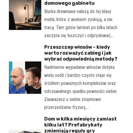
domowego gabinetu
Biurka drewniane należą do tej klasy
mebli, które z wiekiem zyskują, a nie
tracą. Tam gdzie laminat po kilku latach
zaczyna się łuszczyć i odpryskiwać,…
Przeszczep włosów – kiedy
warto rozważyć zabieg i jak
wybrać odpowiednią metodę?
Nadmierne wypadanie włosów dotyka
wielu osób i bardzo często staje się
źródłem poważnych kompleksów oraz
odczuwalnego spadku pewności siebie.
Zauważasz u siebie stopniowe
przerzedzanie fryzury,…
Dom w kilka miesięcy zamiast
kilku lat? Prefabrykaty
zmieniają reguły gry