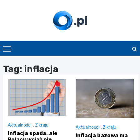
Skip
to
content
O.pl
Tag:
inflacja
Aktualności
,
Z kraju
Aktualności
,
Z kraju
Inflacja spada, ale
Inflacja bazowa ma
Polacy wciąż nie