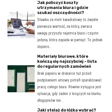
Jak policzyć koszty
utrzymania biura i gdzie
szukać oszczędności?
Stawka za metr kwadratowy to zwykle
pierwsza wartość, na którą zwraca
uwagę przyszły najemca biura i często
jedyna, która zapada w pamięć. To jednak
dopiero…
Materiały biurowe, które
kończą się najszybciej – lista
do regularnych zamówień
Brak papieru w drukarce tuż przed
podpisaniem umowy potrafi sparaliżować
pracę całego biura. Równie irytująca jest
sytuacja, gdy żaden z leżących na biurku
długopisów nie…
Jaki stelaż do łóżka wybrać?