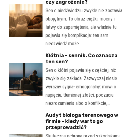
czy zagrożenie?
Sen o niedźwiedziu zwykle nie zostawia
obojętnym. To obraz ciężki, mocny i
łatwy do zapamiętania, ale właśnie tu
pojawia się komplikacja: ten sam
niedźwiedź może…
Kłótnia – sennik. Co oznacza
ten sen?
Sen o kłótni pojawia się częściej, niż
zwykle się zakłada. Zazwyczaj niesie
wyraźny sygnał emocjonalny: mówi o
napięciu, tłumionej złości, poczuciu
niezrozumienia albo o konflikcie,…
Audyt biologa terenowego w
firmie – kiedy warto go
przeprowadzić?
Skuteczna ochrona przed szkodnikami