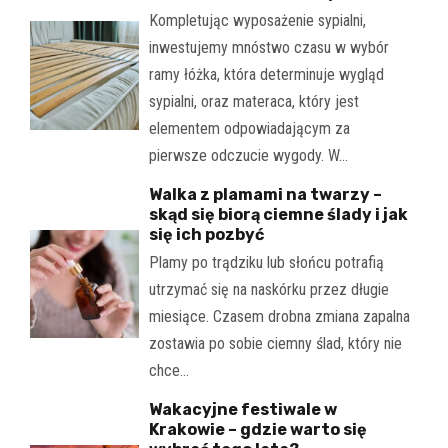
Kompletując wyposażenie sypialni,
inwestujemy mnóstwo czasu w wybór
ramy łóżka, która determinuje wygląd
sypialni, oraz materaca, który jest
elementem odpowiadającym za
pierwsze odczucie wygody. W…
Walka z plamami na twarzy –
skąd się biorą ciemne ślady i jak
się ich pozbyć
Plamy po trądziku lub słońcu potrafią
utrzymać się na naskórku przez długie
miesiące. Czasem drobna zmiana zapalna
zostawia po sobie ciemny ślad, który nie
chce…
Wakacyjne festiwale w
Krakowie – gdzie warto się