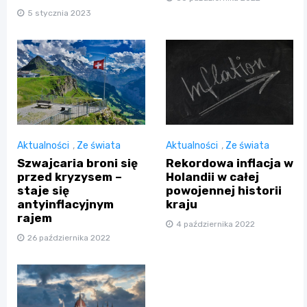
5 stycznia 2023
Aktualności
,
Ze świata
Aktualności
,
Ze świata
Szwajcaria broni się
Rekordowa inflacja w
przed kryzysem –
Holandii w całej
staje się
powojennej historii
antyinflacyjnym
kraju
rajem
4 października 2022
26 października 2022