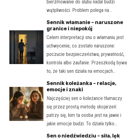
bierzmowanie do ślubu nadal budzi
wątpliwości. Problem polega na…
Sennik włamanie – naruszone
granice i niepokój
Celem interpretacji snu o włamaniu jest
uchwycenie, co zostało naruszone:
poczucie bezpieczeństwa, prywatność,
kontrola albo zaufanie. Przeszkodą bywa
to, że taki sen działa na emocjach…
Sennik koleżanka – relacje,
emocje i znaki
Najczęściej sen o koleżance tłumaczy
się przez prostą metodę skojarzeń:
patrzy się, kim ta osoba jest na jawie i
jakie emocje budzi. To działa tylko…
Sen o niedźwiedziu – siła, lęk