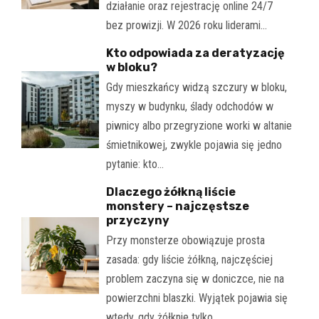
działanie oraz rejestrację online 24/7
bez prowizji. W 2026 roku liderami…
Kto odpowiada za deratyzację
w bloku?
Gdy mieszkańcy widzą szczury w bloku,
myszy w budynku, ślady odchodów w
piwnicy albo przegryzione worki w altanie
śmietnikowej, zwykle pojawia się jedno
pytanie: kto…
Dlaczego żółkną liście
monstery – najczęstsze
przyczyny
Przy monsterze obowiązuje prosta
zasada: gdy liście żółkną, najczęściej
problem zaczyna się w doniczce, nie na
powierzchni blaszki. Wyjątek pojawia się
wtedy, gdy żółknie tylko…